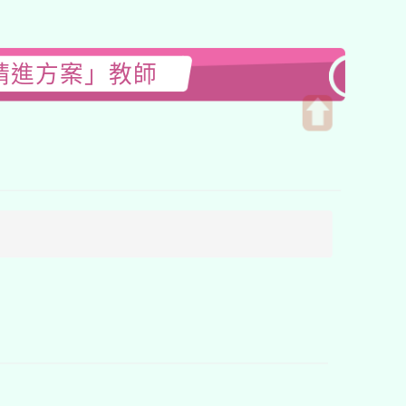
精進方案」教師
開
啟
上
方
區
塊