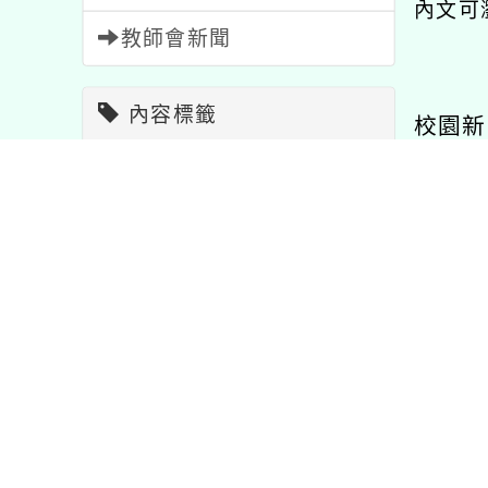
內文可
教師會新聞
內容標籤
校園新
教學
7
活動
1054
特色
1
研習
1704
宣導
114
報名
1473
比賽
511
注意
33
學習
75
節日
2
重要
20
公告
1567
政府原住民族行
「中華民國113年全國
115
理「113年度原
語文競賽實施要點(第1
出發
課程
205
資訊
38
語言推廣人員設
次修正)」
助計畫」第4次甄