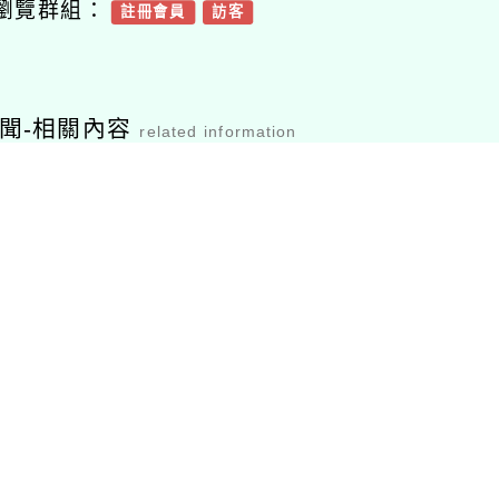
瀏覽群組：
註冊會員
訪客
聞-相關內容
related information
年度「『愛』迪生
113學年度第二學期本
114年度
」公益學習活動
市國民教育地方輔導團
藝術領域分團(以下稱
本團)辦理視覺藝術組