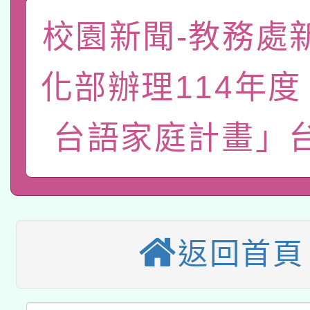
pilot」
轉知經濟部水利署委託
校園新聞-教務處
薪期間赴陸應申請許可
115年8月22日(星期六)
業技術研究院辦理「11
化部辦理114年
2026年桃園地景藝術
桃園市孔廟祈福系列活
用水績優單位及節水達
台語家庭計畫」
「2026桃園藝術巡演
開 智慧啟航」
動」
轉知教育部國民及學前
關事宜
本館辦理115年度閱讀
國立臺灣師範大學辦理「1
科技賦能─人工智慧(AI
暨閱讀推動專業研習
年度健康促進學校輔導
返回首頁
A3數位素養講師名單
礎課程
業成長研習」實施計畫
「數位內容與教學軟體線