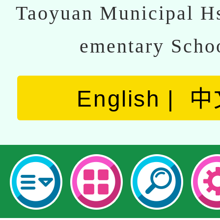
Taoyuan Municipal Hs
ementary Scho
English
中