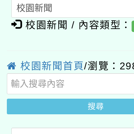
有關大陸委員會函釋公
pilot」
校園新聞 / 內容類型：
轉知經濟部水利署委託
薪期間赴陸應申請許可
115年8月22日(星期六)
業技術研究院辦理「11
2026年桃園地景藝術
桃園市孔廟祈福系列活
用水績優單位及節水達
校園新聞首頁
/瀏覽：29
「2026桃園藝術巡演
開 智慧啟航」
動」
轉知教育部國民及學前
關事宜
國立臺灣師範大學辦理「1
搜尋
年度健康促進學校輔導