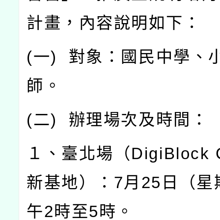
計畫，內容說明如下：
(
一
)
對象：國民中學、
師。
(
二
)
辦理場次及時間：
１、臺北場（
DigiBlock 
新基地）：
7
月
25
日（星
午
2
時至
5
時。