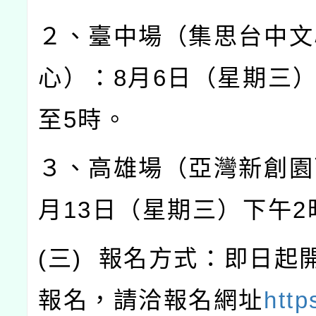
２、臺中場（集思台中文
心）：
8
月
6
日（星期三
至
5
時。
３、高雄場（亞灣新創園
月
13
日（星期三）下午
2
(
三
)
報名方式：即日起
報名，請洽報名網址
http