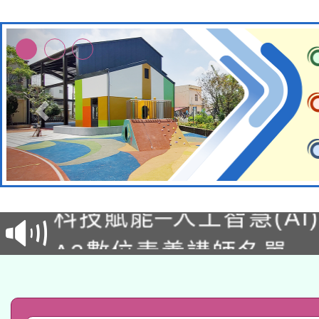
本館辦理115年度閱讀
科技賦能─人工智慧(AI
暨閱讀推動專業研習
A3數位素養講師名單
礎課程
「數位內容與教學軟體線
有關大陸委員會函釋公