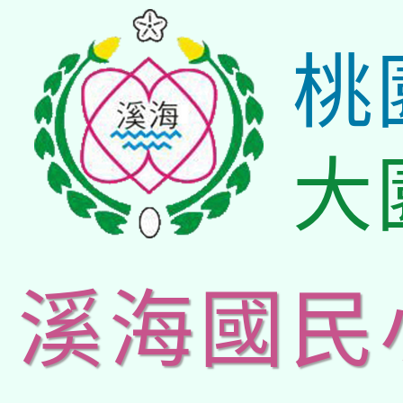
桃
大
溪海國民