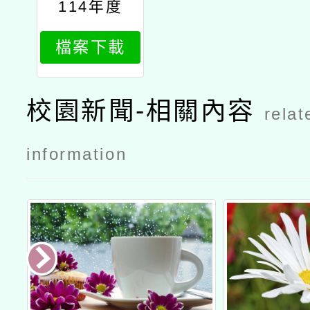
114年度
「培育台語
檔案下載
家庭計畫」
台語教師研
習營公文
校園新聞-相關內容
relat
information