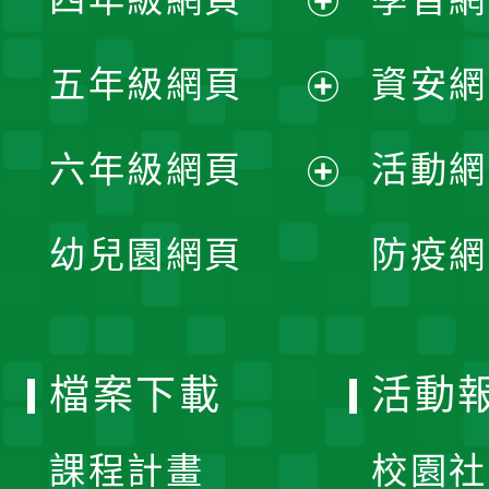
選
開
展
單
五年級網頁
資安網
選
開
展
單
六年級網頁
活動網
選
開
展
單
幼兒園網頁
防疫網
選
開
單
選
檔案下載
活動
單
課程計畫
校園社