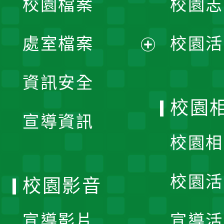
校園檔案
校園志
選
單
處室檔案
校園活
展
資訊安全
開
校園
宣導資訊
選
校園相
單
校園活
校園影音
宣導影片
宣導活