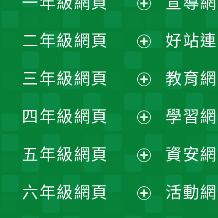
一年級網頁
宣導網
展
二年級網頁
好站連
開
展
三年級網頁
教育網
選
開
展
單
四年級網頁
學習網
選
開
展
單
五年級網頁
資安網
選
開
展
單
六年級網頁
活動網
選
開
展