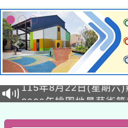
轉知經濟部水利署委託
115年8月22日(星期六)
業技術研究院辦理「11
2026年桃園地景藝術
桃園市孔廟祈福系列活
用水績優單位及節水達
「2026桃園藝術巡演
開 智慧啟航」
動」
轉知教育部國民及學前
關事宜