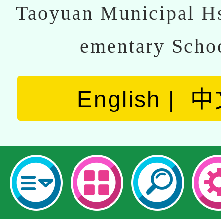
Taoyuan Municipal Hs
ementary Scho
English
中