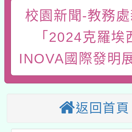
函轉國家教育研究院中心
校園新聞-教務處
國立臺灣師範大學辦理「1
轉知教育部國民及學前
原住民族教育政策研討
年度健康促進學校輔導
「2024克羅埃
函轉國立臺灣師範大學
新北市政府教育局辦理「
族教育國際趨勢與發展
業成長研習」實施計畫
INOVA國際發明
轉知有關國立成功大學
族語言臺北學習中心11
師專業成長研習實施計
教育部國民及學前教育署「
文教學共融平台-教案
「族語學習班」招生簡章
方素養工作坊新北場」
轉知經濟部水利署委託
年度COVID-19疫苗
件」活動簡章
115年8月22日(星期六)
業技術研究院辦理「11
接種對象擴大為「滿6
返回首頁
2026年桃園地景藝術
桃園市孔廟祈福系列活
用水績優單位及節水達
接種之民眾」措施，延長
「2026桃園藝術巡演