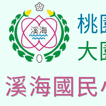
桃
大
溪海國民