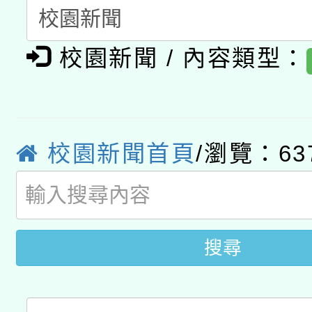
開 智慧啟航」
動」
月28日止
轉知教育部國民及學前
關事宜
校園新聞 / 內容類型：
函轉國家教育研究院中心
國立臺灣師範大學辦理「1
轉知教育部國民及學前
原住民族教育政策研討
年度健康促進學校輔導
函轉國立臺灣師範大學
新北市政府教育局辦理「
族教育國際趨勢與發展
業成長研習」實施計畫
校園新聞首頁
/瀏覽：63
轉知有關國立成功大學
族語言臺北學習中心11
師專業成長研習實施計
教育部國民及學前教育署「
文教學共融平台-教案
「族語學習班」招生簡章
方素養工作坊新北場」
年度COVID-19疫苗
件」活動簡章
搜尋
接種對象擴大為「滿6