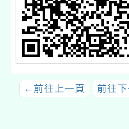
←
前往上一頁
前往下