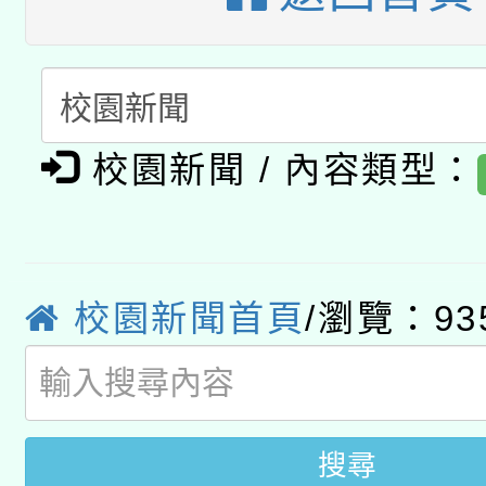
礎課程
「數位內容與教學軟體線
有關大陸委員會函釋公
pilot」
轉知經濟部水利署委託
薪期間赴陸應申請許可
校園新聞 / 內容類型：
115年8月22日(星期六)
業技術研究院辦理「11
2026年桃園地景藝術
桃園市孔廟祈福系列活
用水績優單位及節水達
校園新聞首頁
/瀏覽：93
「2026桃園藝術巡演
開 智慧啟航」
動」
關事宜
搜尋