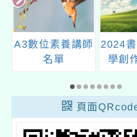
語
A3數位素養講師
2024
分
名單
學創
學
畫、20
雄出版
之徵選
頁面QRcod
請