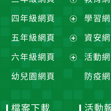
選
開
展
單
四年級網頁
學習網
選
開
展
單
五年級網頁
資安網
選
開
展
單
六年級網頁
活動網
選
開
展
單
幼兒園網頁
防疫網
選
開
單
選
檔案下載
活動