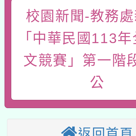
有關大陸委員會函釋公
校園新聞-教務處
pilot」
轉知經濟部水利署委託
薪期間赴陸應申請許可
「中華民國113
115年8月22日(星期六)
業技術研究院辦理「11
文競賽」第一階
2026年桃園地景藝術
桃園市孔廟祈福系列活
用水績優單位及節水達
「2026桃園藝術巡演
開 智慧啟航」
動」
公
適應運動共學行動站研
關事宜
本館辦理115年度閱讀
科技賦能─人工智慧(AI
暨閱讀推動專業研習
返回首頁
A3數位素養講師名單