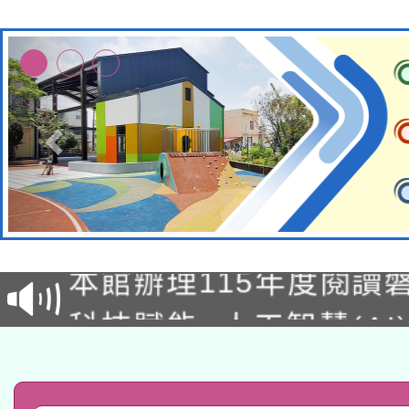
適應運動共學行動站研
本館辦理115年度閱讀
科技賦能─人工智慧(AI
暨閱讀推動專業研習
A3數位素養講師名單
礎課程
「數位內容與教學軟體線