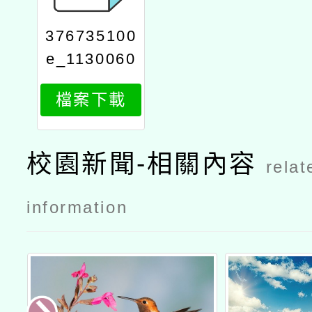
376735100
e_1130060
450_attach
檔案下載
1
校園新聞-相關內容
relat
information