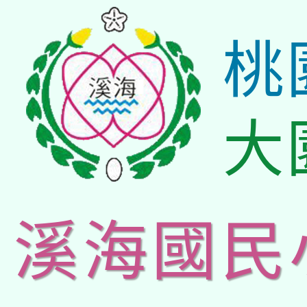
桃
大
溪海國民