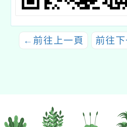
←
前往上一頁
前往下