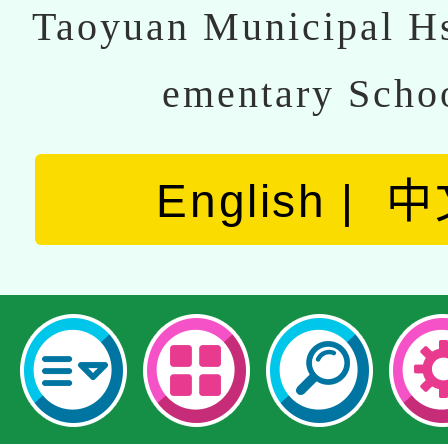
Taoyuan Municipal Hs
ementary Scho
English
中