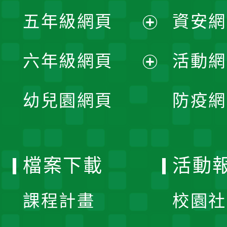
展
單
五年級網頁
資安網
選
開
展
單
六年級網頁
活動網
選
開
展
單
幼兒園網頁
防疫網
選
開
單
選
檔案下載
活動
單
課程計畫
校園社