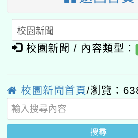
開 智慧啟航」
動」
月28日止
轉知教育部國民及學前
關事宜
函轉國家教育研究院中心
國立臺灣師範大學辦理「1
轉知教育部國民及學前
原住民族教育政策研討
年度健康促進學校輔導
校園新聞 / 內容類型：
函轉國立臺灣師範大學
新北市政府教育局辦理「
族教育國際趨勢與發展
業成長研習」實施計畫
轉知有關國立成功大學
族語言臺北學習中心11
師專業成長研習實施計
教育部國民及學前教育署「
校園新聞首頁
/瀏覽：63
文教學共融平台-教案
「族語學習班」招生簡章
方素養工作坊新北場」
年度COVID-19疫苗
件」活動簡章
接種對象擴大為「滿6
搜尋