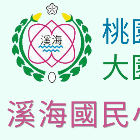
桃
大
溪海國民