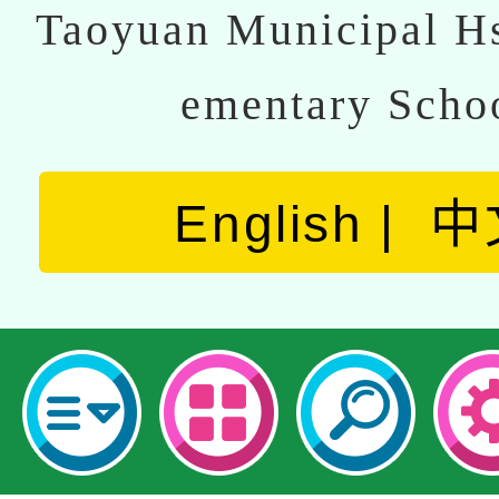
Taoyuan Municipal Hs
ementary Scho
English
中