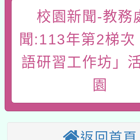
函轉國家教育研究院中心
校園新聞-教務
國立臺灣師範大學辦理「1
轉知教育部國民及學前
原住民族教育政策研討
年度健康促進學校輔導
聞:113年第2梯
函轉國立臺灣師範大學
新北市政府教育局辦理「
族教育國際趨勢與發展
業成長研習」實施計畫
轉知有關國立成功大學
語研習工作坊」活
族語言臺北學習中心11
師專業成長研習實施計
教育部國民及學前教育署「
文教學共融平台-教案
「族語學習班」招生簡章
方素養工作坊新北場」
園
轉知經濟部水利署委託
年度COVID-19疫苗
件」活動簡章
115年8月22日(星期六)
業技術研究院辦理「11
接種對象擴大為「滿6
2026年桃園地景藝術
桃園市孔廟祈福系列活
用水績優單位及節水達
接種之民眾」措施，延長
返回首頁
「2026桃園藝術巡演