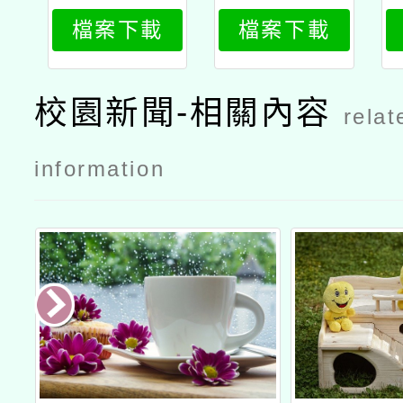
研習工作
研習工作
檔案下載
檔案下載
坊」活動公
坊」活動公
文
文海報
校園新聞-相關內容
relat
information