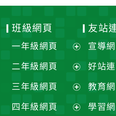
班級網頁
友站
一年級網頁
宣導網
展
二年級網頁
好站連
開
展
三年級網頁
教育網
選
開
展
單
四年級網頁
學習網
選
開