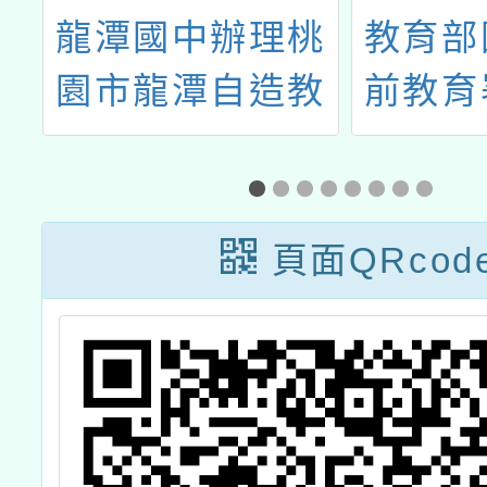
客
龍潭國中辦理桃
教育部
教
園市龍潭自造教
前教育
育及科技中心
簡稱國
113年4月份教師
理「1
增能研習計畫
英語自
頁面QRcod
統家長