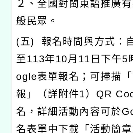
２、全國對閩東語推廣有
般民眾。
(
五
)
報名時間與方式：
至
113
年
10
月
11
日下午
5
ogle
表單報名；可掃描「
報」（詳附件
1
）
QR Co
名，詳細活動內容可於
G
名表單中下載「活動簡章