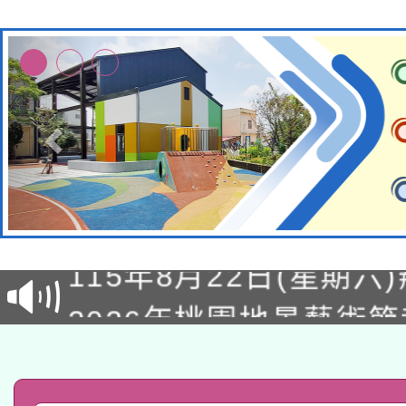
轉知經濟部水利署委託
115年8月22日(星期六)
業技術研究院辦理「11
2026年桃園地景藝術
桃園市孔廟祈福系列活
用水績優單位及節水達
「2026桃園藝術巡演
開 智慧啟航」
動」
轉知教育部國民及學前
關事宜