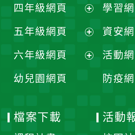
單
四年級網頁
學習網
選
開
展
單
五年級網頁
資安網
選
開
展
單
六年級網頁
活動網
選
開
展
單
幼兒園網頁
防疫網
選
開
單
選
檔案下載
活動
單