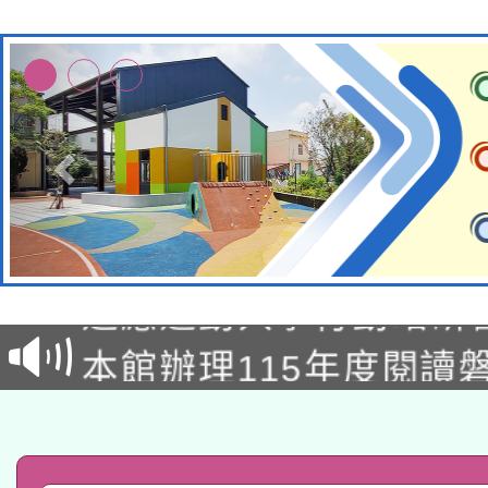
本校115學年度第2次
適應運動共學行動站研
招甄選結果公告(無人
本館辦理115年度閱讀
招)
科技賦能─人工智慧(AI
暨閱讀推動專業研習
A3數位素養講師名單
礎課程