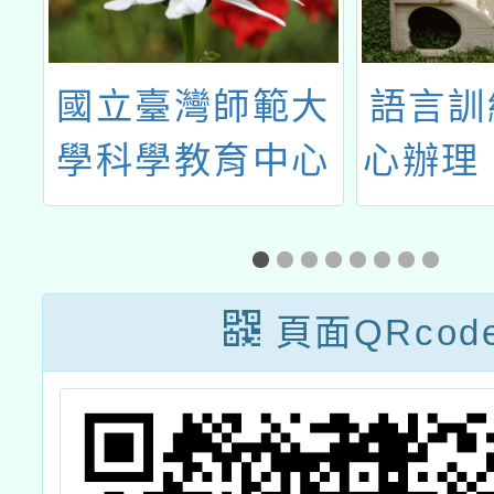
大
語言訓練測驗中
訂定「
心
心辦理「2024年
府補助
年
暑期為中小學現
學校推
教
職教師開設之
園執行
】
『英語增能』線
頁面QRcod
坊
上課程資訊」