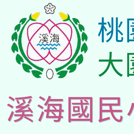
桃
大
溪海國民