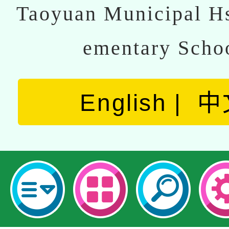
Taoyuan Municipal Hs
ementary Scho
English
中