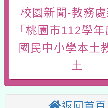
「數位內容與教學軟體線
校園新聞-教務處
有關大陸委員會函釋公
pilot」
「桃園市112學
轉知經濟部水利署委託
薪期間赴陸應申請許可
115年8月22日(星期六)
業技術研究院辦理「11
國民中小學本土
2026年桃園地景藝術
桃園市孔廟祈福系列活
用水績優單位及節水達
土
本校115學年度第2次
開 智慧啟航」
動」
適應運動共學行動站研
招甄選結果公告(無人
本館辦理115年度閱讀
招)
科技賦能─人工智慧(AI
暨閱讀推動專業研習
返回首頁