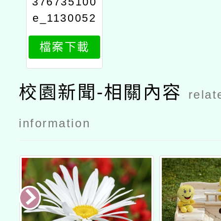
376735100
e_1130052
9611_attac
檔案下載
h1
校園新聞-相關內容
relat
information