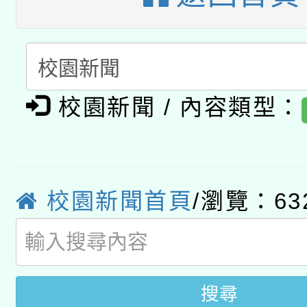
A3數位素養講師名單
礎課程
「數位內容與教學軟體線
有關大陸委員會函釋公
pilot」
校園新聞 / 內容類型：
轉知經濟部水利署委託
薪期間赴陸應申請許可
115年8月22日(星期六)
業技術研究院辦理「11
2026年桃園地景藝術
桃園市孔廟祈福系列活
用水績優單位及節水達
校園新聞首頁
/瀏覽：63
開 智慧啟航」
動」
搜尋