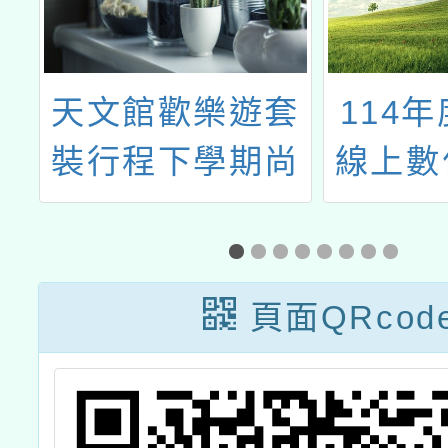
圖
天文館歡樂遊套
114
動
裝行程下學期尚
線上數
講
有名額，歡迎報
題探
場
名參加
頁面QRcod