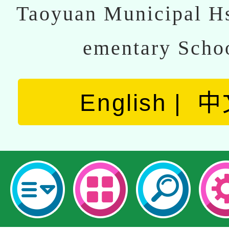
Taoyuan Municipal Hs
ementary Scho
English
中