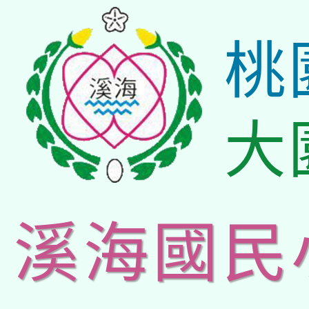
桃
大
溪海國民