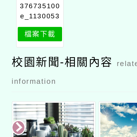
376735100
e_1130053
300_attach
檔案下載
1
校園新聞-相關內容
relat
information