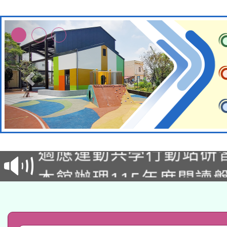
本校115學年度第2次
適應運動共學行動站研
招甄選結果公告(無人
本館辦理115年度閱讀
招)
科技賦能─人工智慧(AI
暨閱讀推動專業研習
A3數位素養講師名單
礎課程