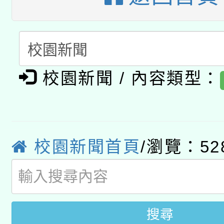
A3數位素養講師名單
礎課程
「數位內容與教學軟體線
有關大陸委員會函釋公
pilot」
校園新聞 / 內容類型：
轉知經濟部水利署委託
薪期間赴陸應申請許可
115年8月22日(星期六)
業技術研究院辦理「11
2026年桃園地景藝術
校園新聞首頁
/瀏覽：52
桃園市孔廟祈福系列活
用水績優單位及節水達
開 智慧啟航」
動」
搜尋