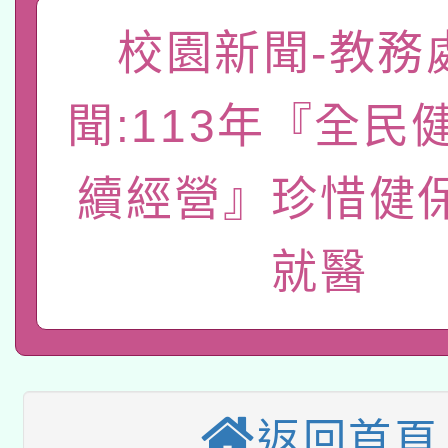
「數位內容與教學軟體線
校園新聞-教務
有關大陸委員會函釋公
pilot」
聞:113年『全民
轉知經濟部水利署委託
薪期間赴陸應申請許可
115年8月22日(星期六)
續經營』珍惜健
業技術研究院辦理「11
2026年桃園地景藝術
桃園市孔廟祈福系列活
用水績優單位及節水達
就醫
本校115學年度第2次
開 智慧啟航」
動」
適應運動共學行動站研
招甄選結果公告(無人
本館辦理115年度閱讀
招)
返回首頁
科技賦能─人工智慧(AI
暨閱讀推動專業研習