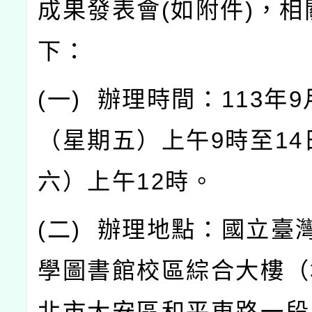
成果發表會
(
如附件
)
，相
下：
(
一
)
辦理時間：
113
年
9
（星期五）上午
9
時至
14
六）上午
12
時。
(
二
)
辦理地點：國立臺
學圖書館校區綜合大樓（
北市大安區和平東路一段