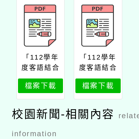
「112學年
「112學年
度客語結合
度客語結合
十二年國教
十二年國教
檔案下載
檔案下載
校訂課程」
校訂課程」
與「112學
與「112學
年度客語沉
年度客語沉
校園新聞-相關內容
relat
浸式教學」
浸式教學」
優良教案遴
優良教案遴
information