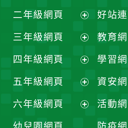
展
二年級網頁
好站連
開
展
三年級網頁
教育網
選
開
展
單
四年級網頁
學習網
選
開
展
單
五年級網頁
資安網
選
開
展
單
六年級網頁
活動網
選
開
展
單
幼兒園網頁
防疫網
選