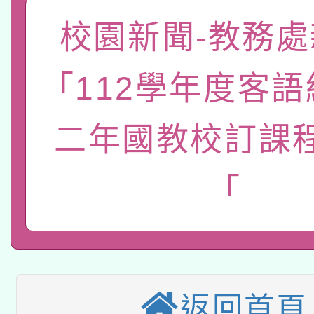
轉知經濟部水利署委託
薪期間赴陸應申請許可
校園新聞-教務處
115年8月22日(星期六)
業技術研究院辦理「11
「112學年度客
2026年桃園地景藝術
桃園市孔廟祈福系列活
用水績優單位及節水達
「2026桃園藝術巡演
二年國教校訂課
開 智慧啟航」
動」
轉知教育部國民及學前
關事宜
「
本館辦理115年度閱讀
國立臺灣師範大學辦理「1
科技賦能─人工智慧(AI
暨閱讀推動專業研習
年度健康促進學校輔導
A3數位素養講師名單
礎課程
業成長研習」實施計畫
「數位內容與教學軟體線
返回首頁