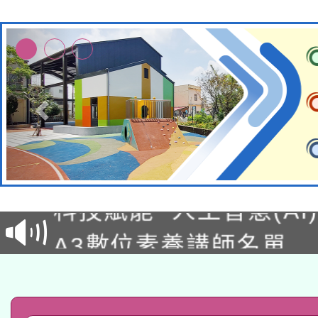
本館辦理115年度閱讀
科技賦能─人工智慧(AI
暨閱讀推動專業研習
A3數位素養講師名單
礎課程
「數位內容與教學軟體線
有關大陸委員會函釋公
pilot」