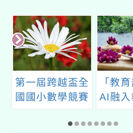
選成果發表
選成果發表
會公文
會實施計畫
語
第一屆跨越盃全
「教育
教
國國小數學競賽
AI融
畫
培訓
「生成