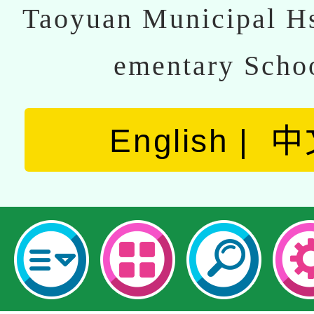
Taoyuan Municipal Hs
ementary Scho
English
中