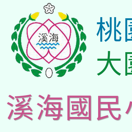
桃
大
溪海國民