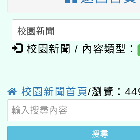
有關大陸委員會函釋公
pilot」
轉知經濟部水利署委託
薪期間赴陸應申請許可
115年8月22日(星期六)
業技術研究院辦理「11
校園新聞 / 內容類型：
2026年桃園地景藝術
桃園市孔廟祈福系列活
用水績優單位及節水達
「2026桃園藝術巡演
開 智慧啟航」
動」
轉知教育部國民及學前
關事宜
校園新聞首頁
/瀏覽：44
國立臺灣師範大學辦理「1
年度健康促進學校輔導
搜尋