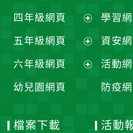
開
展
單
四年級網頁
學習網
選
開
展
單
五年級網頁
資安網
選
開
展
單
六年級網頁
活動網
選
開
展
單
幼兒園網頁
防疫網
選
開
單
選
檔案下載
活動
單