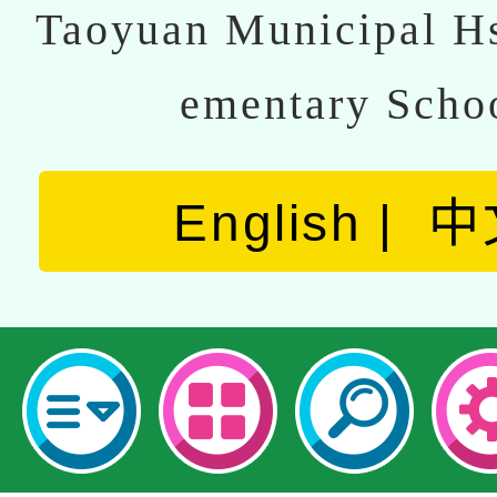
Taoyuan Municipal Hs
ementary Scho
English
中