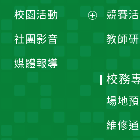
展
校園活動
競賽活
開
展
社團影音
教師研
選
開
單
媒體報導
選
校務
單
場地預
維修通