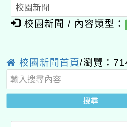
動」
月28日止
轉知教育部國民及學前
關事宜
校園新聞 / 內容類型：
函轉國家教育研究院中心
國立臺灣師範大學辦理「1
轉知教育部國民及學前
原住民族教育政策研討
年度健康促進學校輔導
函轉國立臺灣師範大學
新北市政府教育局辦理「
族教育國際趨勢與發展
業成長研習」實施計畫
校園新聞首頁
/瀏覽：71
轉知有關國立成功大學
族語言臺北學習中心11
師專業成長研習實施計
教育部國民及學前教育署「
文教學共融平台-教案
「族語學習班」招生簡章
方素養工作坊新北場」
年度COVID-19疫苗
件」活動簡章
搜尋
接種對象擴大為「滿6