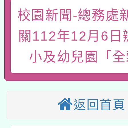
函轉國家教育研究院中心
國立臺灣師範大學辦理「1
校園新聞-總務處
轉知教育部國民及學前
原住民族教育政策研討
年度健康促進學校輔導
關112年12月6
函轉國立臺灣師範大學
新北市政府教育局辦理「
族教育國際趨勢與發展
業成長研習」實施計畫
轉知有關國立成功大學
族語言臺北學習中心11
小及幼兒園「全
師專業成長研習實施計
教育部國民及學前教育署「
文教學共融平台-教案
「族語學習班」招生簡章
方素養工作坊新北場」
轉知經濟部水利署委託
年度COVID-19疫苗
件」活動簡章
115年8月22日(星期六)
業技術研究院辦理「11
接種對象擴大為「滿6
返回首頁
2026年桃園地景藝術
桃園市孔廟祈福系列活
用水績優單位及節水達
接種之民眾」措施，延長
「2026桃園藝術巡演
開 智慧啟航」