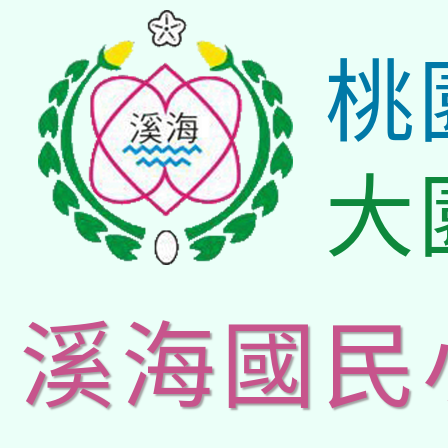
桃
大
溪海國民