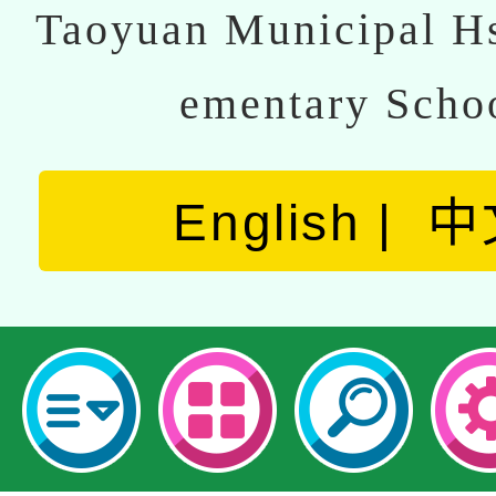
Taoyuan Municipal Hs
ementary Scho
English
中