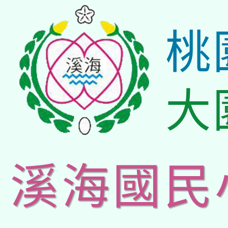
桃
大
溪海國民