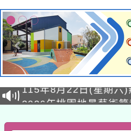
轉知經濟部水利署委託
115年8月22日(星期六)
業技術研究院辦理「11
2026年桃園地景藝術
桃園市孔廟祈福系列活
用水績優單位及節水達
「2026桃園藝術巡演
開 智慧啟航」
動」
轉知教育部國民及學前
關事宜