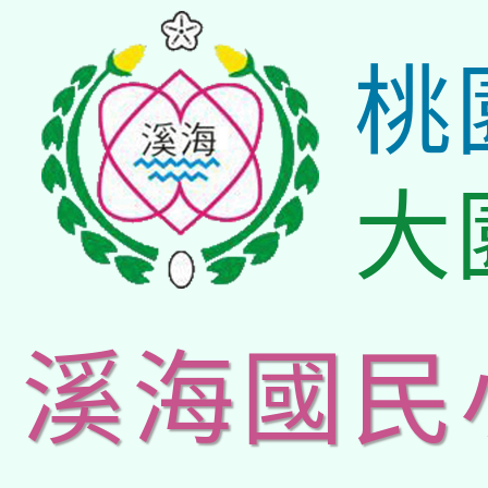
桃
大
溪海國民