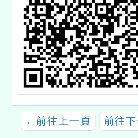
←
前往上一頁
前往下