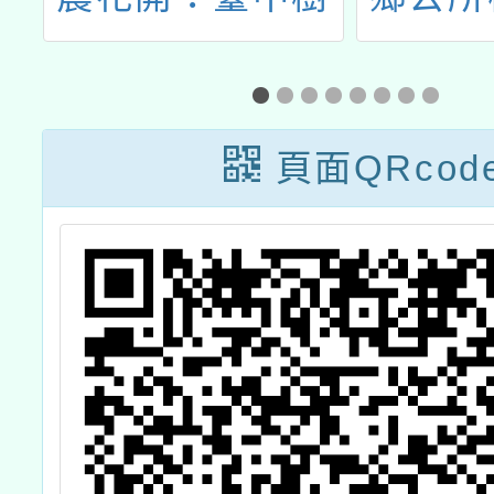
合苑及天空農場
葉谷綠
跨區食農走讀增
區』-
能研習活動」一
知識導
頁面QRcod
案
活動教