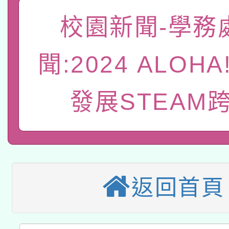
函轉國家教育研究院中心
校園新聞-學務
國立臺灣師範大學辦理「1
轉知教育部國民及學前
原住民族教育政策研討
年度健康促進學校輔導
聞:2024 ALOHA
函轉國立臺灣師範大學
新北市政府教育局辦理「
族教育國際趨勢與發展
業成長研習」實施計畫
轉知有關國立成功大學
發展STEAM
族語言臺北學習中心11
師專業成長研習實施計
教育部國民及學前教育署「
文教學共融平台-教案
「族語學習班」招生簡章
方素養工作坊新北場」
轉知經濟部水利署委託
年度COVID-19疫苗
件」活動簡章
115年8月22日(星期六)
業技術研究院辦理「11
接種對象擴大為「滿6
返回首頁
2026年桃園地景藝術
桃園市孔廟祈福系列活
用水績優單位及節水達
接種之民眾」措施，延長
「2026桃園藝術巡演