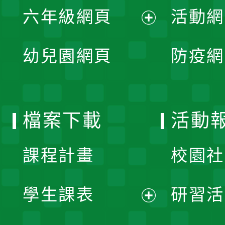
單
六年級網頁
活動網
選
開
展
單
幼兒園網頁
防疫網
選
開
單
選
檔案下載
活動
單
課程計畫
校園社
學生課表
研習活
展