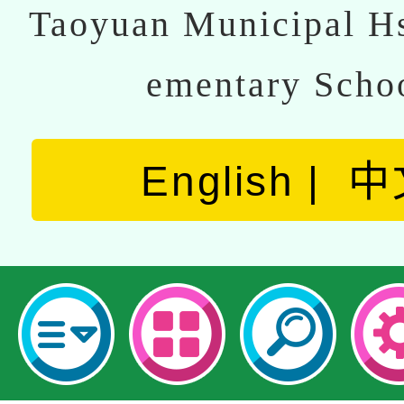
Taoyuan Municipal Hs
ementary Scho
English
中