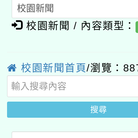
開 智慧啟航」
動」
月28日止
轉知教育部國民及學前
關事宜
校園新聞 / 內容類型：
函轉國家教育研究院中心
國立臺灣師範大學辦理「1
轉知教育部國民及學前
原住民族教育政策研討
年度健康促進學校輔導
函轉國立臺灣師範大學
新北市政府教育局辦理「
族教育國際趨勢與發展
業成長研習」實施計畫
校園新聞首頁
/瀏覽：88
轉知有關國立成功大學
族語言臺北學習中心11
師專業成長研習實施計
教育部國民及學前教育署「
文教學共融平台-教案
「族語學習班」招生簡章
方素養工作坊新北場」
年度COVID-19疫苗
件」活動簡章
搜尋
接種對象擴大為「滿6