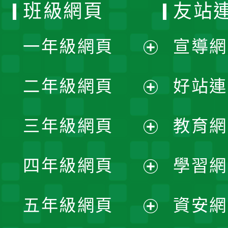
班級網頁
友站
一年級網頁
宣導網
展
二年級網頁
好站連
開
展
三年級網頁
教育網
選
開
展
單
四年級網頁
學習網
選
開
展
單
五年級網頁
資安網
選
開
展