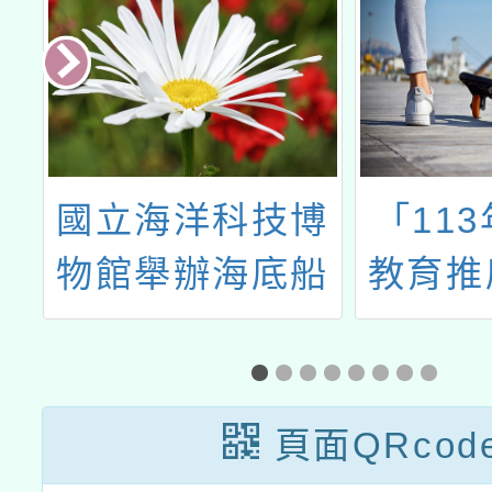
博
「113年度山野
2025
船
教育推廣實施計
球夏
活
畫」之教師研習
初階室內課簡章
(第2梯)
頁面QRcod