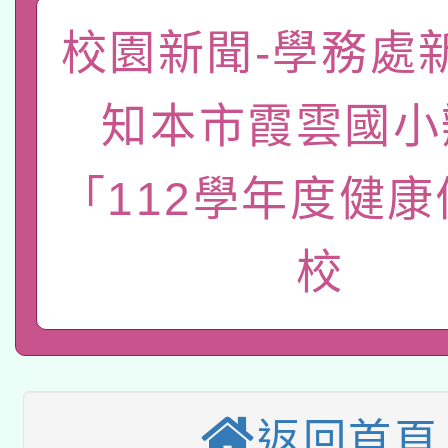
「數位內容與教學軟體線
校園新聞-學務處
有關大陸委員會函釋公
pilot」
知本市霞雲國小
轉知經濟部水利署委託
薪期間赴陸應申請許可
115年8月22日(星期六)
業技術研究院辦理「11
「112學年度健
2026年桃園地景藝術
桃園市孔廟祈福系列活
用水績優單位及節水達
校
本校115學年度第2次
開 智慧啟航」
動」
適應運動共學行動站研
招甄選結果公告(無人
本館辦理115年度閱讀
招)
科技賦能─人工智慧(AI
暨閱讀推動專業研習
返回首頁