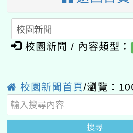
A3數位素養講師名單
礎課程
「數位內容與教學軟體線
有關大陸委員會函釋公
pilot」
校園新聞 / 內容類型：
轉知經濟部水利署委託
薪期間赴陸應申請許可
115年8月22日(星期六)
業技術研究院辦理「11
2026年桃園地景藝術
桃園市孔廟祈福系列活
用水績優單位及節水達
校園新聞首頁
/瀏覽：10
開 智慧啟航」
動」
搜尋