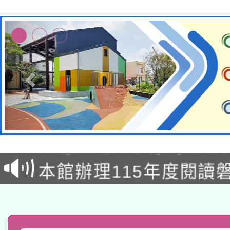
本校115學年度第2次
適應運動共學行動站研
招甄選結果公告(無人
本館辦理115年度閱讀
招)
科技賦能─人工智慧(AI
暨閱讀推動專業研習
A3數位素養講師名單
礎課程