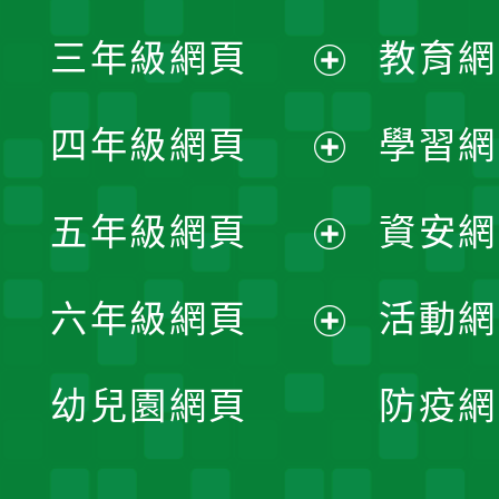
展
三年級網頁
教育網
選
開
展
單
四年級網頁
學習網
選
開
展
單
五年級網頁
資安網
選
開
展
單
六年級網頁
活動網
選
開
展
單
幼兒園網頁
防疫網
選
開
單
選