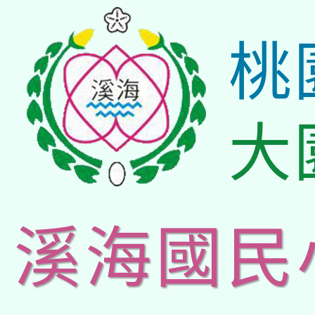
桃
大
溪海國民