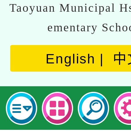
Taoyuan Municipal Hs
ementary Scho
English
中