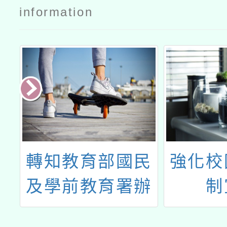
information
辦
轉知教育部國民
強化校
野
及學前教育署辦
制
宣
理「115年動保