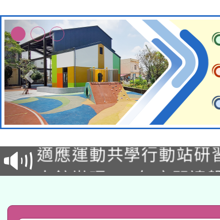
本校115學年度第2次
適應運動共學行動站研
招甄選結果公告(無人
本館辦理115年度閱讀
招)
科技賦能─人工智慧(AI
暨閱讀推動專業研習