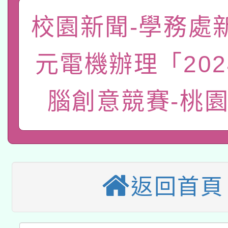
A3數位素養講師名單
礎課程
校園新聞-學務處
「數位內容與教學軟體線
有關大陸委員會函釋公
pilot」
元電機辦理「202
轉知經濟部水利署委託
薪期間赴陸應申請許可
腦創意競賽-桃
115年8月22日(星期六)
業技術研究院辦理「11
2026年桃園地景藝術
桃園市孔廟祈福系列活
用水績優單位及節水達
本校115學年度第2次
開 智慧啟航」
動」
適應運動共學行動站研
招甄選結果公告(無人
返回首頁
本館辦理115年度閱讀
招)