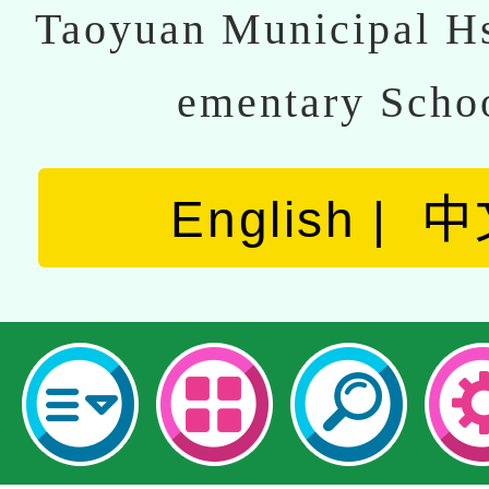
Taoyuan Municipal Hs
ementary Scho
English
中