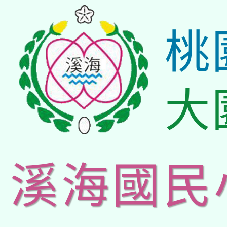
桃
大
溪海國民