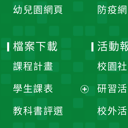
展
單
幼兒園網頁
防疫網
選
開
單
選
檔案下載
活動
單
課程計畫
校園社
學生課表
研習活
展
教科書評選
校外活
開