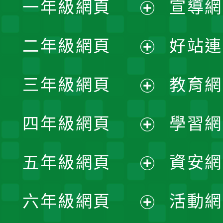
一年級網頁
宣導網
展
二年級網頁
好站連
開
展
三年級網頁
教育網
選
開
展
單
四年級網頁
學習網
選
開
展
單
五年級網頁
資安網
選
開
展
單
六年級網頁
活動網
選
開