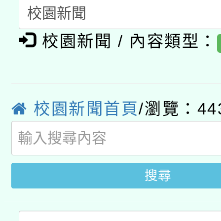
科技賦能─人工智慧(AI
暨閱讀推動專業研習
A3數位素養講師名單
礎課程
校園新聞 / 內容類型：
「數位內容與教學軟體線
有關大陸委員會函釋公
pilot」
轉知經濟部水利署委託
薪期間赴陸應申請許可
校園新聞首頁
/瀏覽：44
115年8月22日(星期六)
業技術研究院辦理「11
2026年桃園地景藝術
桃園市孔廟祈福系列活
用水績優單位及節水達
搜尋
開 智慧啟航」
動」