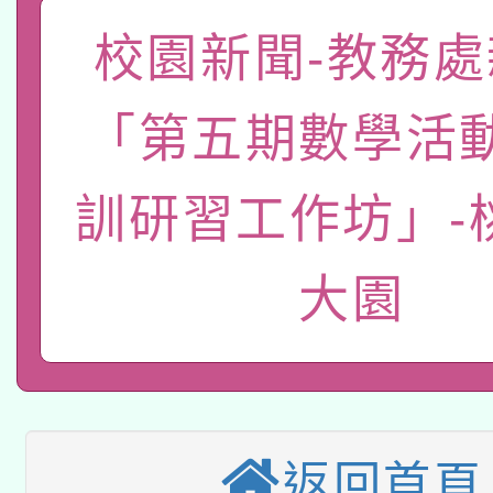
「數位內容與教學軟體線
校園新聞-教務處
有關大陸委員會函釋公
pilot」
「第五期數學活
轉知經濟部水利署委託
薪期間赴陸應申請許可
115年8月22日(星期六)
訓研習工作坊」-
業技術研究院辦理「11
2026年桃園地景藝術
桃園市孔廟祈福系列活
用水績優單位及節水達
大園
本校115學年度第2次
開 智慧啟航」
動」
適應運動共學行動站研
招甄選結果公告(無人
本館辦理115年度閱讀
招)
返回首頁
科技賦能─人工智慧(AI
暨閱讀推動專業研習