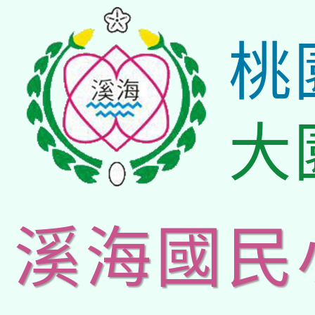
桃
大
溪海國民