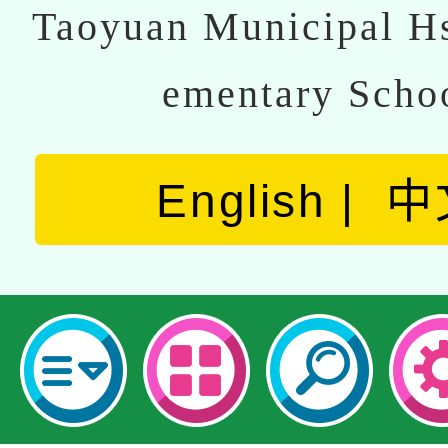
Taoyuan Municipal Hs
ementary Scho
English
中