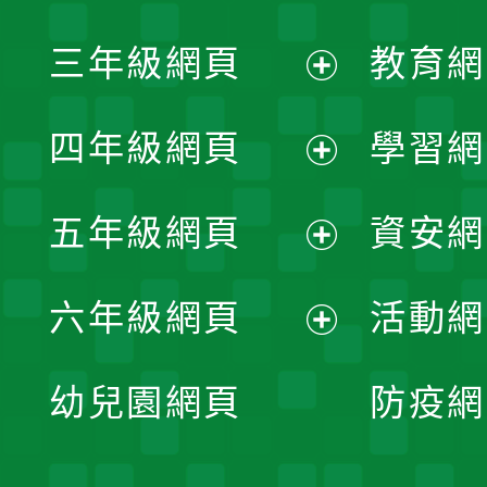
開
展
三年級網頁
教育網
選
開
展
單
四年級網頁
學習網
選
開
展
單
五年級網頁
資安網
選
開
展
單
六年級網頁
活動網
選
開
展
單
幼兒園網頁
防疫網
選
開
單