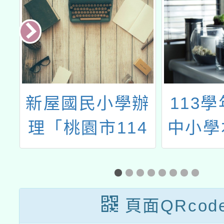
行
新屋國民小學辦
113
競
理「桃園市114
中小學
學年度國民中小
（客語
學本土語文（客
支援工
語文）教學支援
流研
頁面QRcod