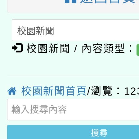
A3數位素養講師名單
礎課程
「數位內容與教學軟體線
有關大陸委員會函釋公
pilot」
校園新聞 / 內容類型：
轉知經濟部水利署委託
薪期間赴陸應申請許可
115年8月22日(星期六)
業技術研究院辦理「11
2026年桃園地景藝術
校園新聞首頁
/瀏覽：12
桃園市孔廟祈福系列活
用水績優單位及節水達
開 智慧啟航」
動」
搜尋