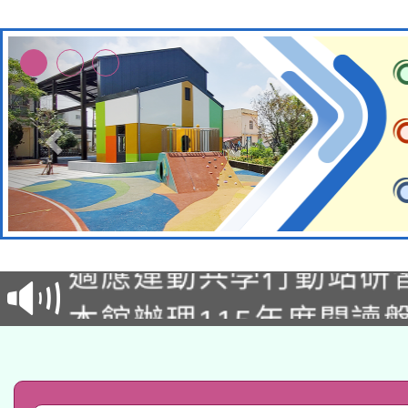
本校115學年度第2次
適應運動共學行動站研
招甄選結果公告(無人
本館辦理115年度閱讀
招)
科技賦能─人工智慧(AI
暨閱讀推動專業研習
A3數位素養講師名單
礎課程