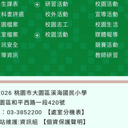
展
學生課表
研習活動
校園活動
開
展
教科書評選
校外活動
宣導活動
選
開
校園檔案
校園志工
校園生活
單
選
處室檔案
校園活動
媒體報導
單
展
資訊安全
競賽活動
開
宣導資訊
教師研習
選
單
026
桃園市大園區溪海國民小學
大園區和平西路一段420號
：03-3852200
【處室分機表】
站維護:資訊組
【個資保護聲明】