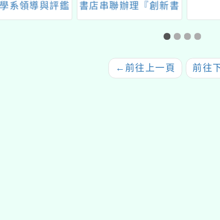
學系領導與評鑑
書店串聯辦理『創新書
理「115年中小
市庄頭書展』」徵件資
育菁英專業培育
訊及協助相關事宜
班」招生
←
前往上一頁
前往