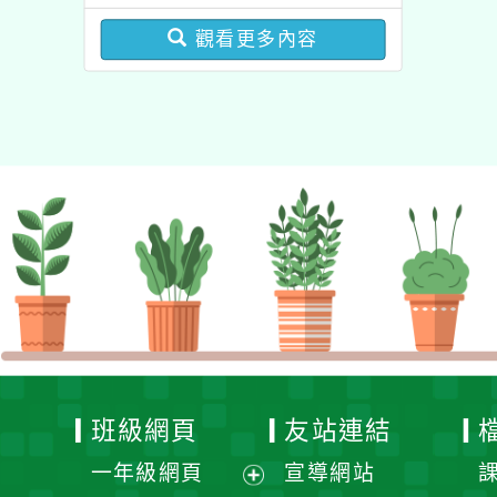
圓夢基金計畫』海外翱翔
增能課程計畫
組G-4-6『健康學一下』
觀看更多內容
澳洲塔斯馬尼亞大學參訪
活動成果發表會」
班級網頁
友站連結
一年級網頁
宣導網站