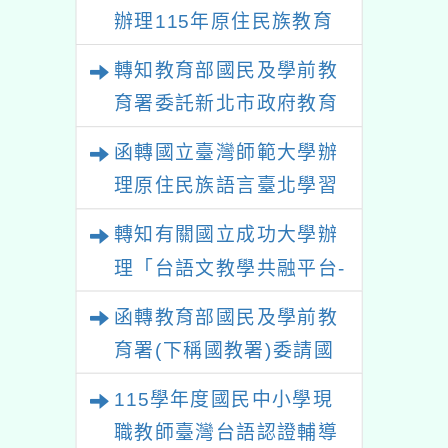
辦理115年原住民族教育
政策研討會「原住民族教
轉知教育部國民及學前教
育國際趨勢與發展」
育署委託新北市政府教育
局辦理「115年度教師專
函轉國立臺灣師範大學辦
業成長研習實施計畫－夢
理原住民族語言臺北學習
的N次方素養工作坊新北
中心115年度第2期「族語
轉知有關國立成功大學辦
場」計畫
學習班」招生簡章及EDM
理「台語文教學共融平台-
教案暨教學示範徵件」活
函轉教育部國民及學前教
動簡章
育署(下稱國教署)委請國
立臺灣師範大學辦理
115學年度國民中小學現
「115年『青年百億海外
職教師臺灣台語認證輔導