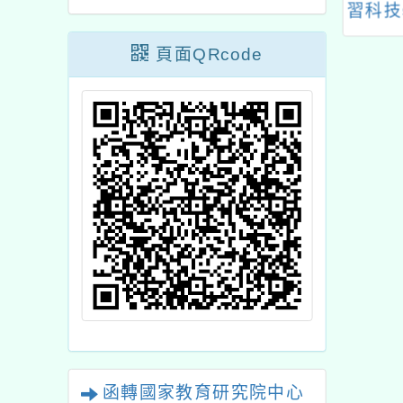
心十月份教師研
教育資源中心114學年
習科技
習
度工作計畫3-1 辦理原
中心辦
頁面QRcode
住民族教育相關研習及
學教
活動」現職教 師暨原
住民族語老師「原住民
族教育」共學增能研習
函轉國家教育研究院中心