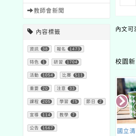
教師會新聞
內文可
內容標籤
資訊
38
報名
1473
校園新
特色
1
研習
1704
活動
1054
比賽
511
重要
20
注意
33
課程
205
學習
75
節日
2
宣導
114
教學
7
公告
1567
大溪自造教育及
「桃園市政府原住民族
國立清