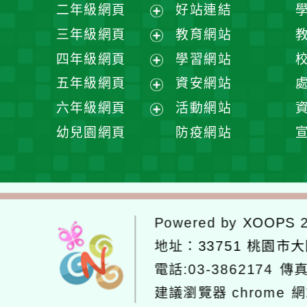
展
二年級網頁
好站連結
開
展
三年級網頁
教育網站
選
開
展
四年級網頁
學習網站
單
選
開
展
五年級網頁
資安網站
單
選
開
展
六年級網頁
活動網站
單
選
開
展
幼兒園網頁
防疫網站
單
選
開
單
選
單
Powered by
XOOPS
2
地址：
33751 桃園市
電話:03-3862174
傳真
建議瀏覽器 chrome
網