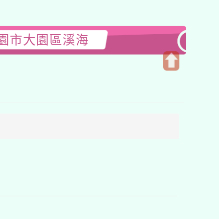
桃園市大園區溪海
開
啟
上
方
區
塊