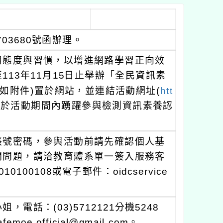
703680號函辦理。
用態度與習慣，以增進網路學習正向效
13年11月15日止舉辦「全民資訊素
(如附件)置於網站，並連結活動網址(
htt
生於活動期間內踴躍參與檢測資訊素養認
帳號密碼，參與活動前請先確認個人基
關問題，請洽教育體系單一簽入服務客
010100108或電子郵件：oidcservice
話：(03)5712121分機5248
e.official@gmail.com。