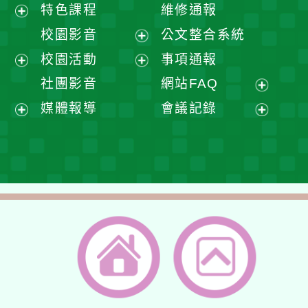
展
特色課程
維修通報
開
展
校園影音
公文整合系統
選
開
展
校園活動
事項通報
單
選
開
展
展
社團影音
網站FAQ
單
選
開
開
展
媒體報導
會議記錄
單
選
選
開
展
展
單
單
選
開
開
單
選
選
單
單
返回首頁
返回頂端