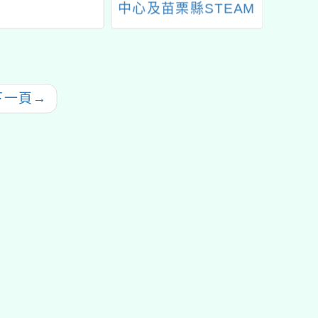
中心及苗栗縣STEAM
張榮發
教育中心辦理「偏鄉教
科普閱
師自強計畫-認識日月
與星空」線上講座
下一頁
→