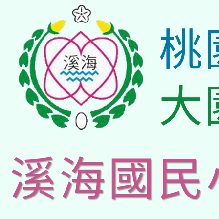
桃
大
溪海國民