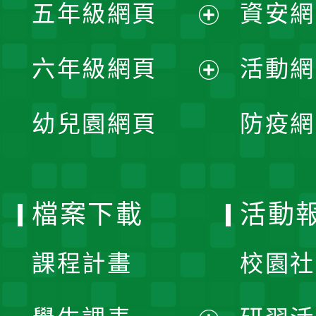
單
五年級網頁
資安網
選
開
展
單
六年級網頁
活動網
選
開
展
單
幼兒園網頁
防疫網
選
開
單
選
檔案下載
活動
單
課程計畫
校園社