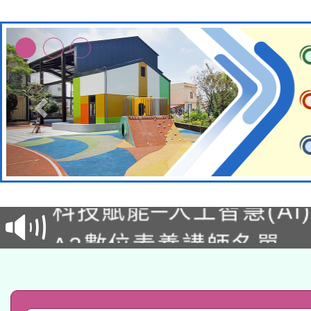
本館辦理115年度閱讀
科技賦能─人工智慧(AI
暨閱讀推動專業研習
A3數位素養講師名單
礎課程
「數位內容與教學軟體線
有關大陸委員會函釋公
pilot」