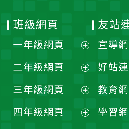
班級網頁
友站
一年級網頁
宣導網
展
二年級網頁
好站連
開
展
三年級網頁
教育網
選
開
展
單
四年級網頁
學習網
選
開
展