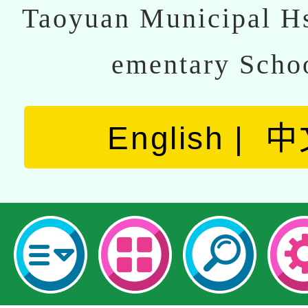
Taoyuan Municipal Hs
ementary Scho
English
中