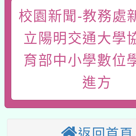
轉知經濟部水利署委託
薪期間赴陸應申請許可
校園新聞-教務處
115年8月22日(星期六)
業技術研究院辦理「11
立陽明交通大學
2026年桃園地景藝術
桃園市孔廟祈福系列活
用水績優單位及節水達
「2026桃園藝術巡演
育部中小學數位
開 智慧啟航」
動」
轉知教育部國民及學前
關事宜
進方
本館辦理115年度閱讀
國立臺灣師範大學辦理「1
科技賦能─人工智慧(AI
暨閱讀推動專業研習
年度健康促進學校輔導
A3數位素養講師名單
礎課程
業成長研習」實施計畫
返回首頁
「數位內容與教學軟體線