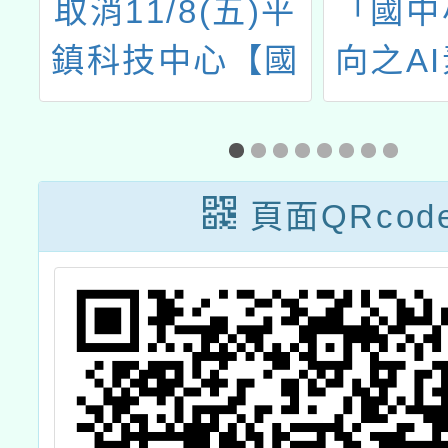
諮
取消11/8(五)平
「國中
務
鎮科技中心【國
向之A
中資科】AI融入
推動
教學─以自駕車
模擬器為例 (科
頁面QRcod
技教師)研習