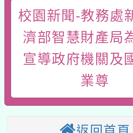
「數位內容與教學軟體線
校園新聞-教務處
有關大陸委員會函釋公
pilot」
濟部智慧財產局
轉知經濟部水利署委託
薪期間赴陸應申請許可
115年8月22日(星期六)
業技術研究院辦理「11
宣導政府機關及
2026年桃園地景藝術
桃園市孔廟祈福系列活
用水績優單位及節水達
業尊
本校115學年度第2次
開 智慧啟航」
動」
適應運動共學行動站研
招甄選結果公告(無人
本館辦理115年度閱讀
招)
返回首頁
科技賦能─人工智慧(AI
暨閱讀推動專業研習