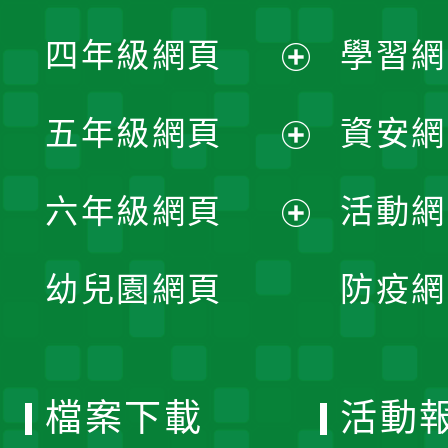
開
展
單
四年級網頁
學習網
選
開
展
單
五年級網頁
資安網
選
開
展
單
六年級網頁
活動網
選
開
展
單
幼兒園網頁
防疫網
選
開
單
選
檔案下載
活動
單