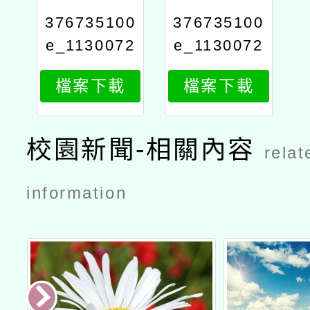
376735100
376735100
e_1130072
e_1130072
581_attach
581_attach
檔案下載
檔案下載
1
2
校園新聞-相關內容
relat
information