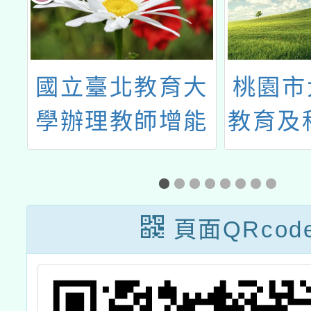
法
國立臺北教育大
桃園市
成
學辦理教師增能
教育及
研習「B2.PBL
三月份
教學應用工作
坊」
頁面QRcod