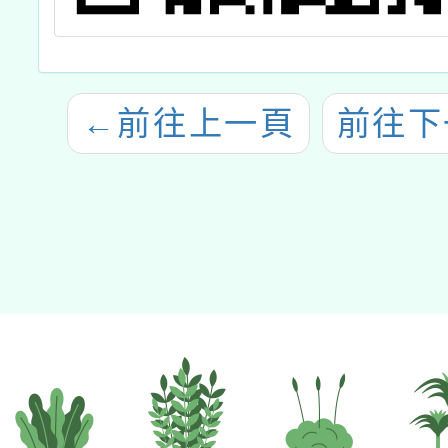
←
前往上一頁
前往下