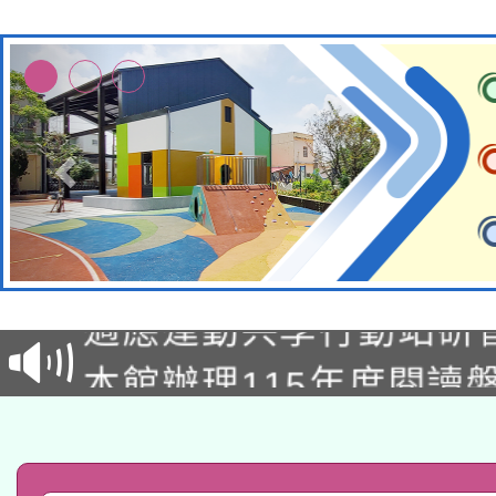
本校115學年度第2次
適應運動共學行動站研
招甄選結果公告(無人
本館辦理115年度閱讀
招)
科技賦能─人工智慧(AI
暨閱讀推動專業研習
A3數位素養講師名單
礎課程