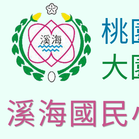
桃
大
溪海國民