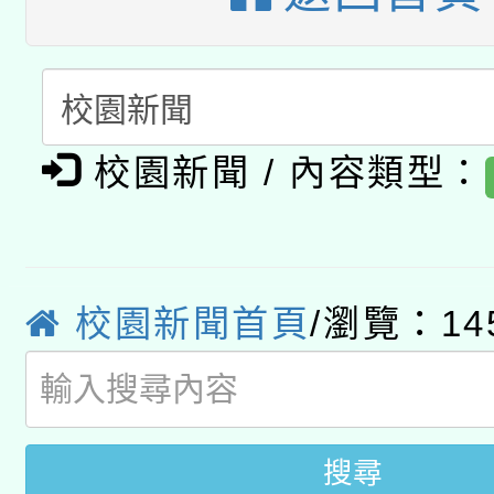
A3數位素養講師名單
礎課程
「數位內容與教學軟體線
有關大陸委員會函釋公
pilot」
校園新聞 / 內容類型：
轉知經濟部水利署委託
薪期間赴陸應申請許可
115年8月22日(星期六)
業技術研究院辦理「11
2026年桃園地景藝術
桃園市孔廟祈福系列活
校園新聞首頁
/瀏覽：14
用水績優單位及節水達
開 智慧啟航」
動」
搜尋