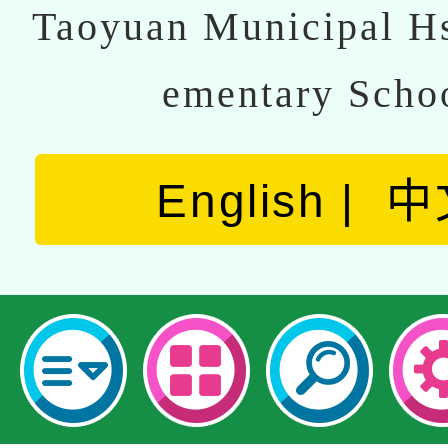
Taoyuan Municipal Hs
ementary Scho
English
中