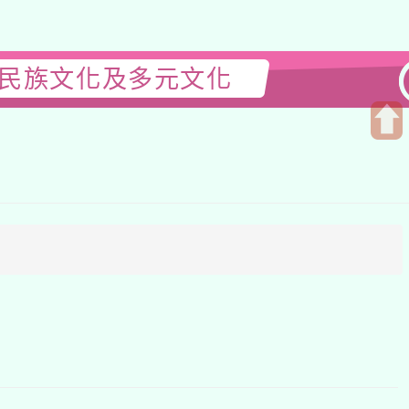
族文化及多元文化
開
啟
上
方
區
塊