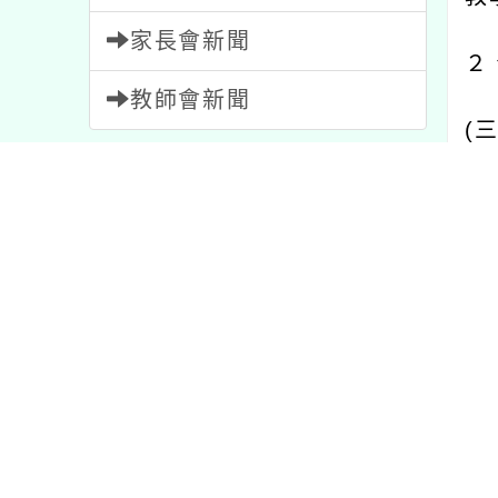
２、
教師會新聞
(
三
)
網，
內容標籤
(
四
)
節日
2
資訊
38
核予
公告
1567
報名
1473
三、
宣導
114
活動
1054
課程
205
特色
1
四、
比賽
511
注意
33
行登
重要
20
研習
1704
國民
rm
）
教學
7
學習
75