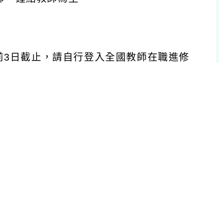
截止，請自行登入全國教師在職進修
參與課程。
同委託辦理之法定研習課程，請本權責
理。
優先報名本市之研習場次為原則。
上研習課程兩部分，線上研習課程請自
育師資」課程進行修課，同時至教育部
a.gov.tw/aborigine_center/regular_fo
料，俾利後續進行法定研習課程勾稽作