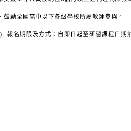
鼓勵全國高中以下各級學校所屬教師參與。
報名期限及方式：自即日起至研習課程日期前
3
日
並依該場次招收對象進行報名，不開放未報名人員
公假規定：本課程係屬原住民族委員會及教育部共
所屬教師以公假或補休方式參加研習，惟課務應自
請本市原住民重點學校之
113
學年度初任教師，以
有關旨揭法定研習課程，係包含實體研習課程及線
入教育部磨課師線上學習平台，搜尋「原住民族教
及學前教育署本土語文資料庫（
https://ipse.k12e
網站，以不需註冊該網站帳號方式填報個人表單資