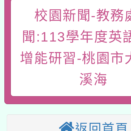
「數位內容與教學軟體線
校園新聞-教務
有關大陸委員會函釋公
pilot」
聞:113學年度英
轉知經濟部水利署委託
薪期間赴陸應申請許可
115年8月22日(星期六)
增能研習-桃園市
業技術研究院辦理「11
2026年桃園地景藝術
桃園市孔廟祈福系列活
用水績優單位及節水達
溪海
本校115學年度第2次
開 智慧啟航」
動」
適應運動共學行動站研
招甄選結果公告(無人
本館辦理115年度閱讀
招)
返回首頁
科技賦能─人工智慧(AI
暨閱讀推動專業研習