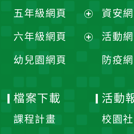
展
單
五年級網頁
資安網
選
開
展
單
六年級網頁
活動網
選
開
展
單
幼兒園網頁
防疫網
選
開
單
選
檔案下載
活動
單
課程計畫
校園社