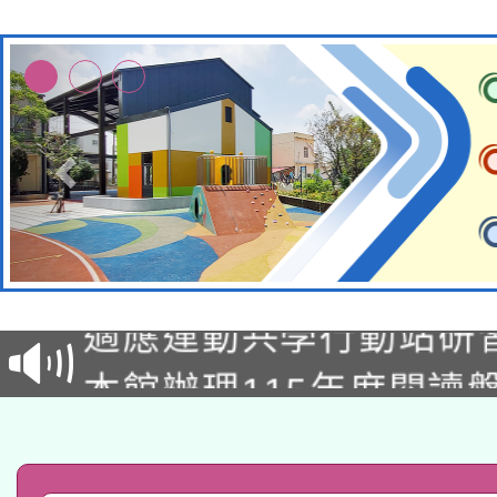
本校115學年度第2次
適應運動共學行動站研
招甄選結果公告(無人
本館辦理115年度閱讀
招)
科技賦能─人工智慧(AI
暨閱讀推動專業研習
A3數位素養講師名單
礎課程