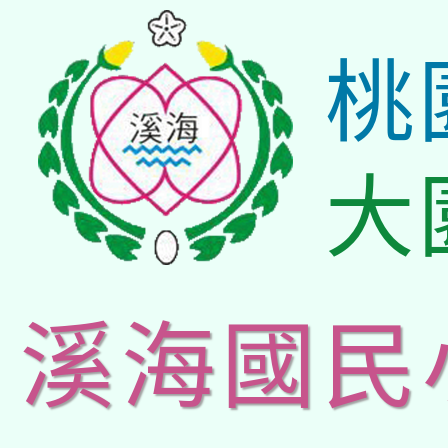
桃
大
溪海國民