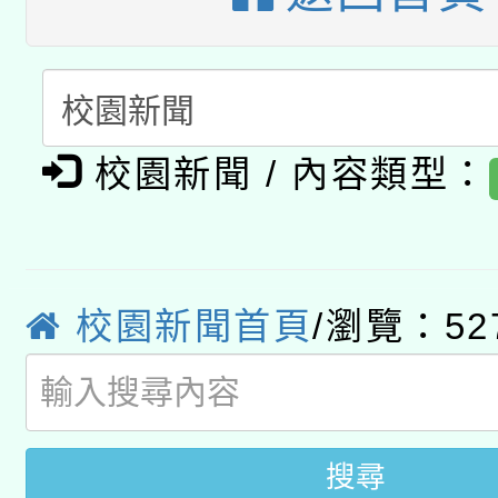
A3數位素養講師名單
礎課程
「數位內容與教學軟體線
有關大陸委員會函釋公
pilot」
校園新聞 / 內容類型：
轉知經濟部水利署委託
薪期間赴陸應申請許可
115年8月22日(星期六)
業技術研究院辦理「11
2026年桃園地景藝術
校園新聞首頁
/瀏覽：52
桃園市孔廟祈福系列活
用水績優單位及節水達
開 智慧啟航」
動」
搜尋