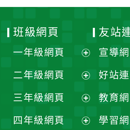
班級網頁
友站
一年級網頁
宣導網
展
二年級網頁
好站連
開
展
三年級網頁
教育網
選
開
展
單
四年級網頁
學習網
選
開