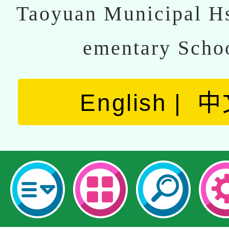
Taoyuan Municipal Hs
ementary Scho
English
中