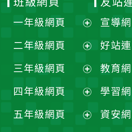
班級網頁
友站
一年級網頁
宣導網
展
二年級網頁
好站連
開
展
三年級網頁
教育網
選
開
展
單
四年級網頁
學習網
選
開
展
單
五年級網頁
資安網
選
開
展