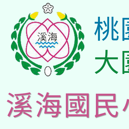
桃
大
溪海國民