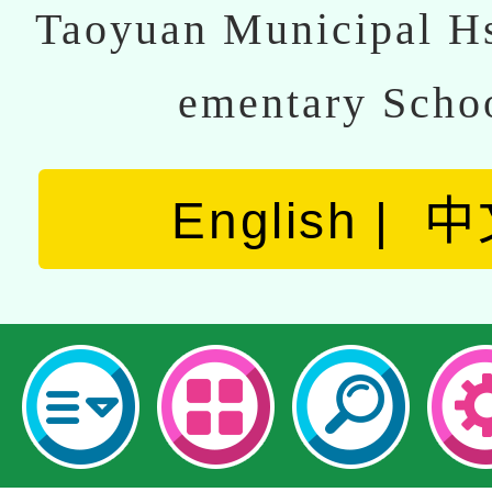
Taoyuan Municipal Hs
ementary Scho
English
中