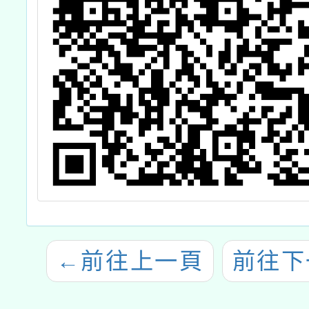
←
前往上一頁
前往下