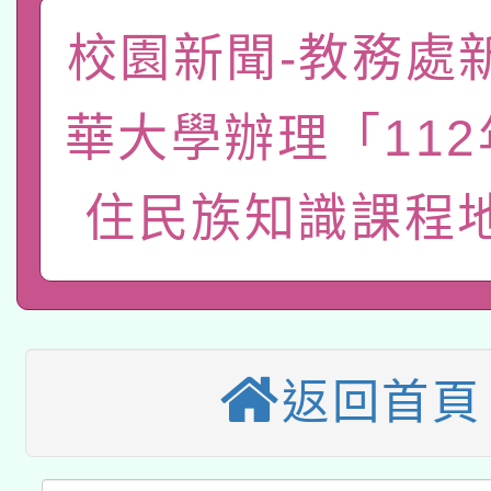
一案。
本校115學年度第2次
校園新聞-教務處
人員健康講座「吃得安
適應運動共學行動站研
招甄選結果公告(無人
心」，鼓勵退休同仁踴
華大學辦理「11
本館辦理115年度閱讀
招)
案。
科技賦能─人工智慧(AI
住民族知識課程
暨閱讀推動專業研習
A3數位素養講師名單
礎課程
本校115學年度第1次
本校115學年度第2次
第3次招考甄選結果公告
返回首頁
有關原住民族委員會11
次招考甄選結果公告(尚
兒童少年暑期犯罪預防
公告之原住民族歲時祭