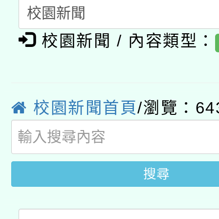
有關本府115年70歲
答一案
一案。
校園新聞 / 內容類型：
本校115學年度第2次
人員健康講座「吃得安
適應運動共學行動站研
招甄選結果公告(無人
心」，鼓勵退休同仁踴
本館辦理115年度閱讀
招)
案。
校園新聞首頁
/瀏覽：64
科技賦能─人工智慧(AI
暨閱讀推動專業研習
A3數位素養講師名單
礎課程
搜尋