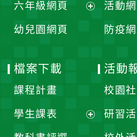
單
六年級網頁
活動網
選
開
展
單
幼兒園網頁
防疫網
選
開
單
選
檔案下載
活動
單
課程計畫
校園社
學生課表
研習活
展