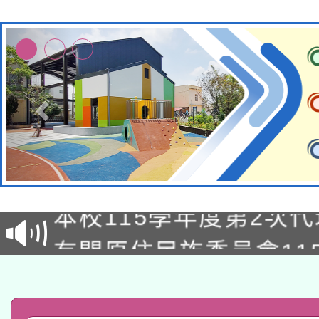
本校115學年度第1次
本校115學年度第2次
第3次招考甄選結果公告
有關原住民族委員會11
次招考甄選結果公告(尚
兒童少年暑期犯罪預防
公告之原住民族歲時祭
有關本府115年70歲
答一案