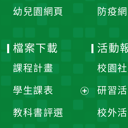
展
單
幼兒園網頁
防疫網
選
開
單
選
檔案下載
活動
單
課程計畫
校園社
學生課表
研習活
展
教科書評選
校外活
開