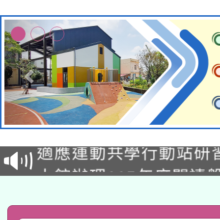
本校115學年度第2次
適應運動共學行動站研
招甄選結果公告(無人
本館辦理115年度閱讀
招)
科技賦能─人工智慧(AI
暨閱讀推動專業研習