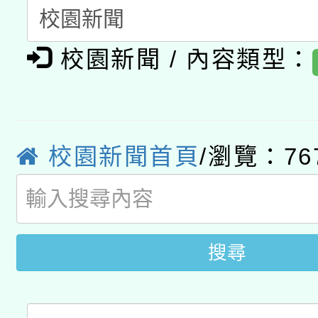
科技賦能─人工智慧(AI
暨閱讀推動專業研習
A3數位素養講師名單
礎課程
校園新聞 / 內容類型：
「數位內容與教學軟體線
有關大陸委員會函釋公
pilot」
轉知經濟部水利署委託
薪期間赴陸應申請許可
校園新聞首頁
/瀏覽：76
115年8月22日(星期六)
業技術研究院辦理「11
2026年桃園地景藝術
桃園市孔廟祈福系列活
用水績優單位及節水達
搜尋
開 智慧啟航」
動」