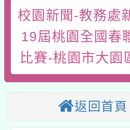
A3數位素養講師名單
礎課程
校園新聞-教務處
「數位內容與教學軟體線
有關大陸委員會函釋公
pilot」
19屆桃園全國春
轉知經濟部水利署委託
薪期間赴陸應申請許可
比賽-桃園市大園
115年8月22日(星期六)
業技術研究院辦理「11
2026年桃園地景藝術
桃園市孔廟祈福系列活
用水績優單位及節水達
本校115學年度第2次
開 智慧啟航」
動」
適應運動共學行動站研
招甄選結果公告(無人
返回首頁
本館辦理115年度閱讀
招)