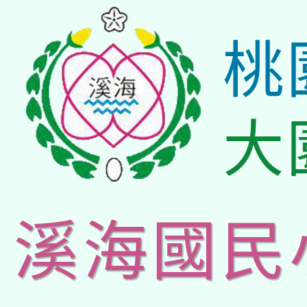
桃
大
溪海國民