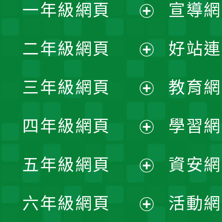
一年級網頁
宣導網
展
二年級網頁
好站連
開
展
三年級網頁
教育網
選
開
展
單
四年級網頁
學習網
選
開
展
單
五年級網頁
資安網
選
開
展
單
六年級網頁
活動網
選
開