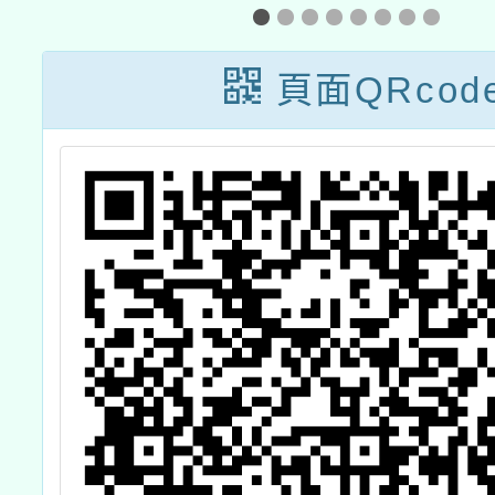
桃園EECC數學
&全民
社群假日共備
能力認
頁面QRcod
「主題~從
輔導班
EECC的視野看
訊息
「關係(R)」(含
EECC第一代教
學撲克牌簡介)」