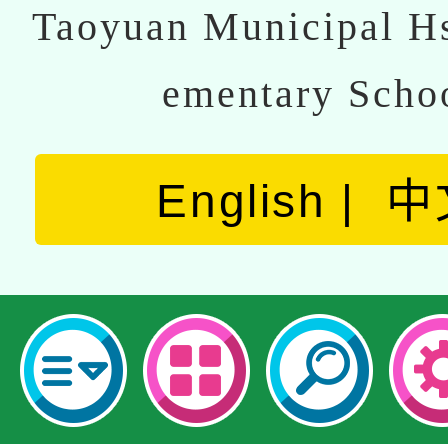
Taoyuan Municipal Hs
ementary Scho
English
中