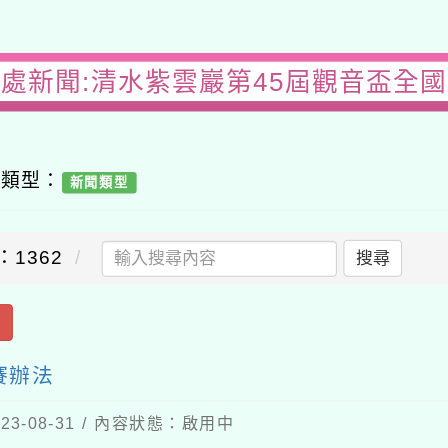
務處新聞:清水紫雲巖第45屆觀音盃全國
容類型：
新聞類型
：1362
搜尋
出
賽辦法
3-08-31 / 內容狀態：啟用中