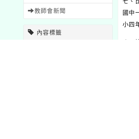
七、比
教師會新聞
國中一
小四年
內容標籤
八、
活動
1054
節日
2
一)
報名
1473
教學
7
1. 
學習
75
重要
20
課程
205
注意
33
2. 
資訊
38
比賽
511
3. 
公告
1567
研習
1704
4.
宣導
114
特色
1