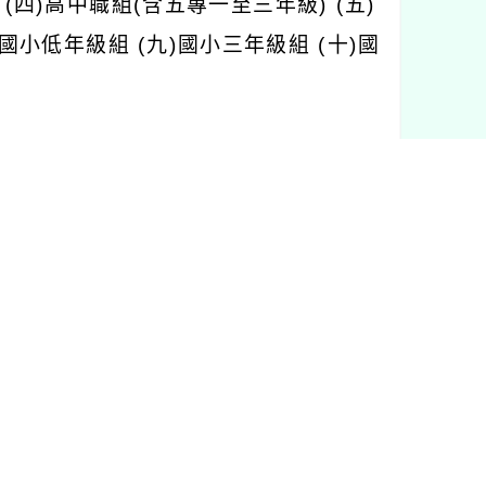
 (四)高中職組(含五專一至三年級) (五)
國小低年級組 (九)國小三年級組 (十)國
月 30 日截止。(郵戳為憑)。
22-5500 2623-5500。
國小高年級 4.5.6 年級、國中(28 個字)。
銘言、佳句為主。