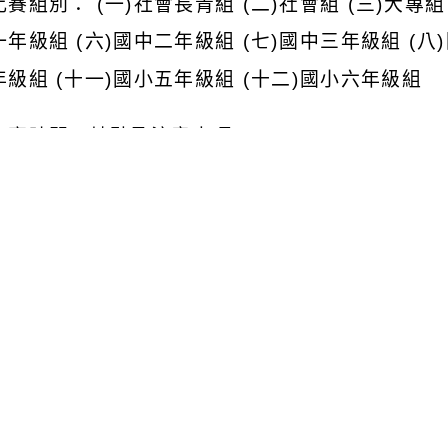
賽組別： (一)社會長青組 (二)社會組 (三)大專組
年級組 (六)國中二年級組 (七)國中三年級組 (八)
級組 (十一)國小五年級組 (十二)國小六年級組
比賽時間、地點及注意事項：
初賽：
收件時間：自 112 年 9 月 10 日起至 112 年 9 
收件地點：臺中市清水區大街路二Ο六號；電話：（04） 26
字 體：不拘。國小低年級 1.2.3 年級 (14 個字)、
 題 目：以倫理道德、敦品勵學、心靈改革等有關之