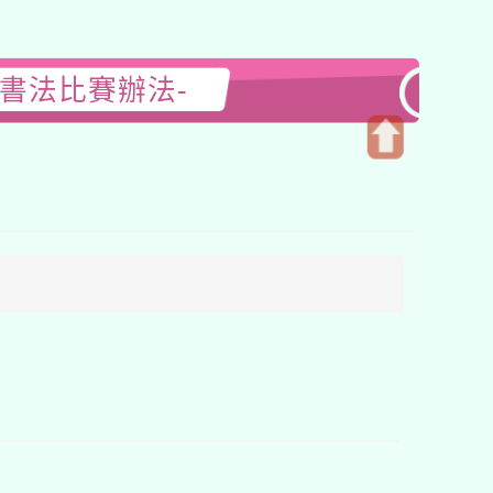
書法比賽辦法-
開
啟
上
方
區
塊