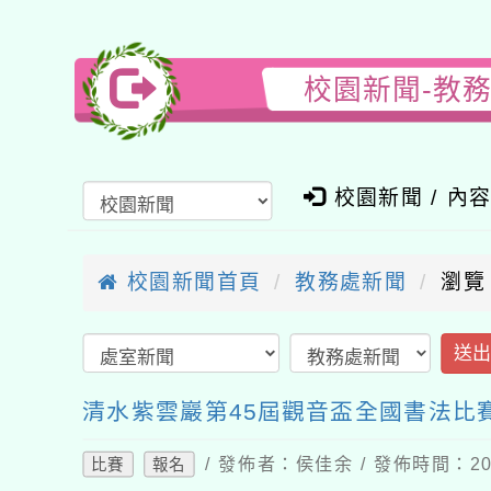
校園新聞-教
校園新聞 / 內
校園新聞首頁
教務處新聞
瀏覽
送
清水紫雲巖第45屆觀音盃全國書法比
/ 發佈者：侯佳余 / 發佈時間：202
比賽
報名