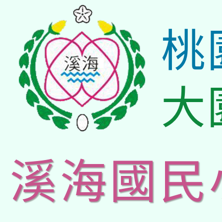
桃
大
溪海國民