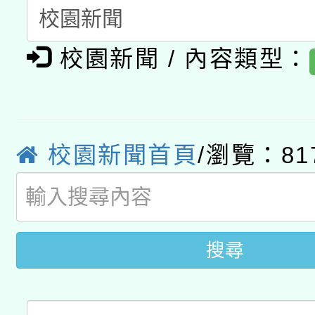
暨閱讀推動專業研習
A3數位素養講師名單
礎課程
校園新聞 / 內容類型：
「數位內容與教學軟體線
有關大陸委員會函釋公
pilot」
轉知經濟部水利署委託
薪期間赴陸應申請許可
校園新聞首頁
/瀏覽：81
115年8月22日(星期六)
業技術研究院辦理「11
2026年桃園地景藝術
桃園市孔廟祈福系列活
用水績優單位及節水達
搜尋
開 智慧啟航」
動」