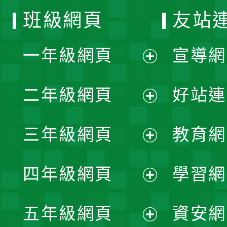
班級網頁
友站
一年級網頁
宣導網
展
二年級網頁
好站連
開
展
三年級網頁
教育網
選
開
展
單
四年級網頁
學習網
選
開
展
單
五年級網頁
資安網
選
開