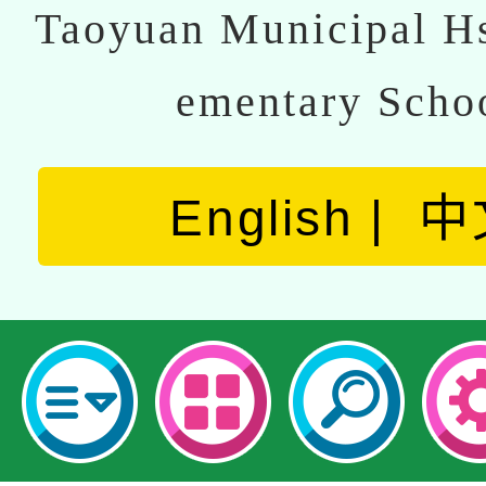
Taoyuan Municipal Hs
ementary Scho
English
中