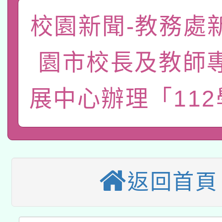
礎課程
校園新聞-教務處
「數位內容與教學軟體線
有關大陸委員會函釋公
pilot」
園市校長及教師
轉知經濟部水利署委託
薪期間赴陸應申請許可
展中心辦理「11
115年8月22日(星期六)
業技術研究院辦理「11
2026年桃園地景藝術
桃園市孔廟祈福系列活
用水績優單位及節水達
本校115學年度第2次
開 智慧啟航」
動」
適應運動共學行動站研
招甄選結果公告(無人
返回首頁
本館辦理115年度閱讀
招)
科技賦能─人工智慧(AI