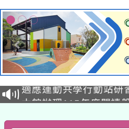
本校115學年度第2次
適應運動共學行動站研
招甄選結果公告(無人
本館辦理115年度閱讀
招)
科技賦能─人工智慧(AI
暨閱讀推動專業研習
A3數位素養講師名單