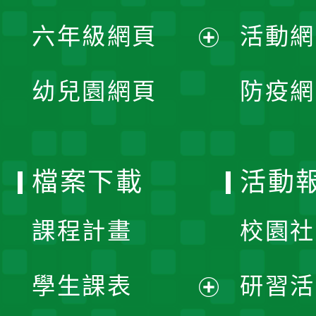
展
單
六年級網頁
活動網
選
開
展
單
幼兒園網頁
防疫網
選
開
單
選
檔案下載
活動
單
課程計畫
校園社
學生課表
研習活