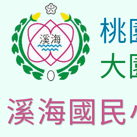
桃
大
溪海國民