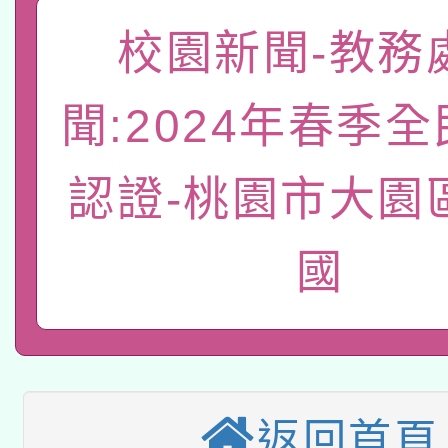
「數位內容與教學軟體線
校園新聞-教務
有關大陸委員會函釋公
pilot」
聞:2024年春季
轉知經濟部水利署委託
薪期間赴陸應申請許可
115年8月22日(星期六)
認證-桃園市大園
業技術研究院辦理「11
2026年桃園地景藝術
桃園市孔廟祈福系列活
用水績優單位及節水達
國
本校115學年度第2次
開 智慧啟航」
動」
適應運動共學行動站研
招甄選結果公告(無人
本館辦理115年度閱讀
招)
返回首頁
科技賦能─人工智慧(AI
暨閱讀推動專業研習