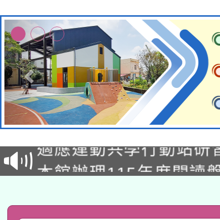
本校115學年度第2次
適應運動共學行動站研
招甄選結果公告(無人
本館辦理115年度閱讀
招)
科技賦能─人工智慧(AI
暨閱讀推動專業研習
A3數位素養講師名單
礎課程