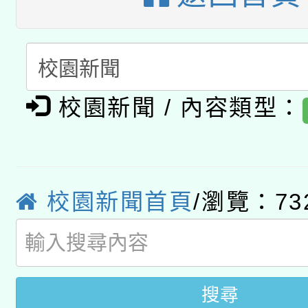
A3數位素養講師名單
礎課程
「數位內容與教學軟體線
有關大陸委員會函釋公
pilot」
校園新聞 / 內容類型：
轉知經濟部水利署委託
薪期間赴陸應申請許可
115年8月22日(星期六)
業技術研究院辦理「11
2026年桃園地景藝術
校園新聞首頁
/瀏覽：73
桃園市孔廟祈福系列活
用水績優單位及節水達
開 智慧啟航」
動」
搜尋