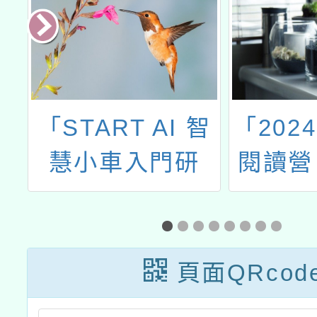
勞
「START AI 智
「202
繪
慧小車入門研
閱讀營
工
習」
動×好
誕
動，延
車
期至11
頁面QRcod
2