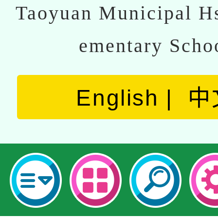
Taoyuan Municipal Hs
ementary Scho
English
中