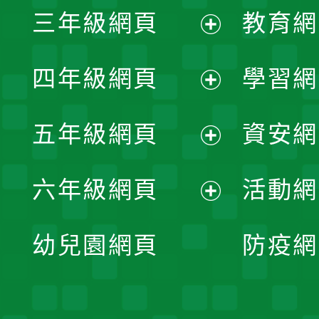
三年級網頁
教育網
選
開
展
單
四年級網頁
學習網
選
開
展
單
五年級網頁
資安網
選
開
展
單
六年級網頁
活動網
選
開
展
單
幼兒園網頁
防疫網
選
開
單
選