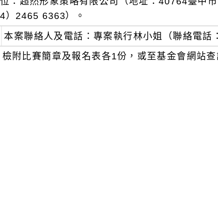
位：超然形象策略有限公司（地址：40764臺中市
4）2465 6363）。
本案聯絡人及電話：專案執行林小姐（聯絡電話：（0
檢附比賽簡章及報名表各1份，或至基金會網站查
w/
）。
瀏覽群組：
註冊會員
訪客
附件下載
Download attachment