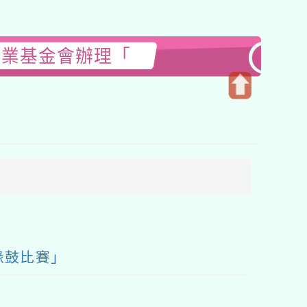
事業基金會辦理「
開
啟
上
方
區
塊
喙鼓比賽」