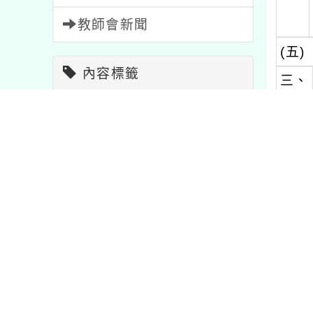
教師會新聞
(五)
內容標籤
三、
節日
2
課程
205
研習
1704
活動
1054
內文可
報名
1473
學習
75
宣導
114
教學
7
特色
1
比賽
511
資訊
38
內容
重要
20
公告
1567
注意
33