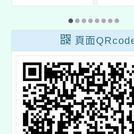
人
民數位應用培力
與
計畫」免費資訊
課程及「新住民
頁面QRcod
桃
免費租借筆電或
詞
平板服務」
大