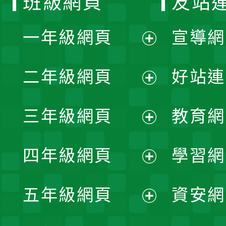
班級網頁
友站
一年級網頁
宣導網
展
二年級網頁
好站連
開
展
三年級網頁
教育網
選
開
展
單
四年級網頁
學習網
選
開
展
單
五年級網頁
資安網
選
開
展