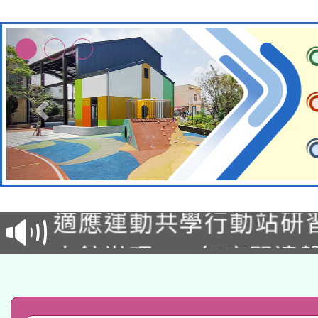
本校115學年度第2次
適應運動共學行動站研
招甄選結果公告(無人
本館辦理115年度閱讀
招)
科技賦能─人工智慧(AI
暨閱讀推動專業研習
A3數位素養講師名單