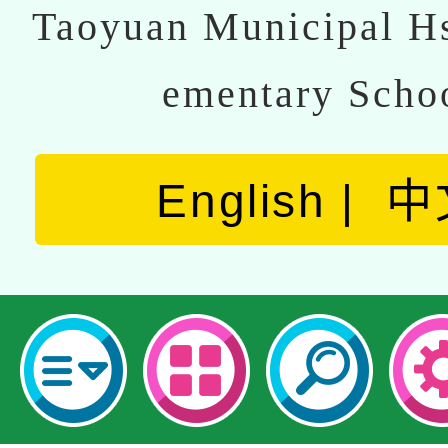
Taoyuan Municipal Hs
ementary Scho
English
中