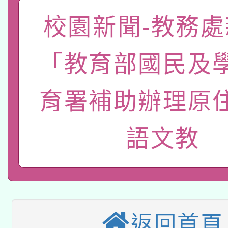
礎課程
校園新聞-教務處
「數位內容與教學軟體線
有關大陸委員會函釋公
pilot」
「教育部國民及
轉知經濟部水利署委託
薪期間赴陸應申請許可
育署補助辦理原
115年8月22日(星期六)
業技術研究院辦理「11
2026年桃園地景藝術
桃園市孔廟祈福系列活
用水績優單位及節水達
語文教
本校115學年度第2次
開 智慧啟航」
動」
適應運動共學行動站研
招甄選結果公告(無人
本館辦理115年度閱讀
招)
返回首頁