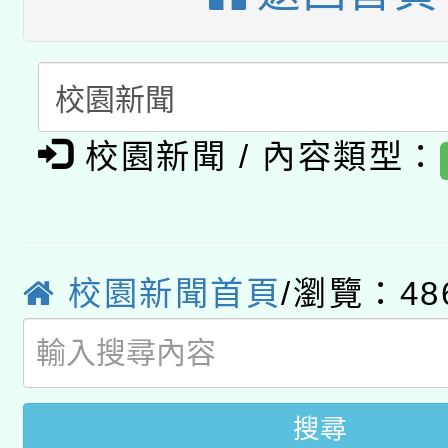
科技賦能─人工智慧(AI
暨閱讀推動專業研習
A3數位素養講師名單
礎課程
「數位內容與教學軟體線
有關大陸委員會函釋公
校園新聞 / 內容類型：
pilot」
轉知經濟部水利署委託
薪期間赴陸應申請許可
115年8月22日(星期六)
業技術研究院辦理「11
校園新聞首頁
/瀏覽：48
2026年桃園地景藝術
桃園市孔廟祈福系列活
用水績優單位及節水達
開 智慧啟航」
動」
搜尋