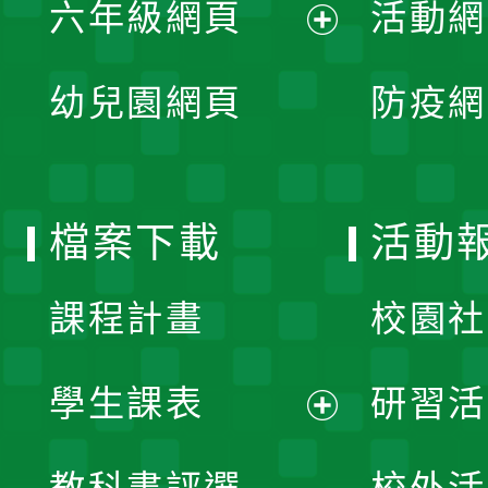
單
六年級網頁
活動網
選
開
展
單
幼兒園網頁
防疫網
選
開
單
選
檔案下載
活動
單
課程計畫
校園社
學生課表
研習活
展