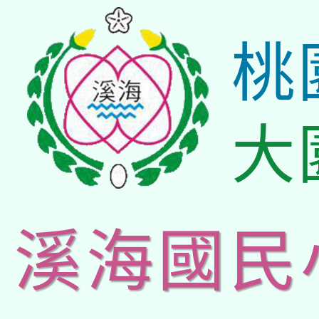
桃
大
溪海國民