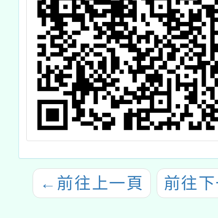
←
前往上一頁
前往下