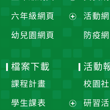
開
展
單
六年級網頁
活動網
選
開
展
單
幼兒園網頁
防疫網
選
開
單
選
檔案下載
活動
單
課程計畫
校園社
學生課表
研習活