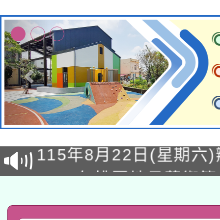
轉知經濟部水利署委託
115年8月22日(星期六)
業技術研究院辦理「11
2026年桃園地景藝術
桃園市孔廟祈福系列活
用水績優單位及節水達
「2026桃園藝術巡演
開 智慧啟航」
動」