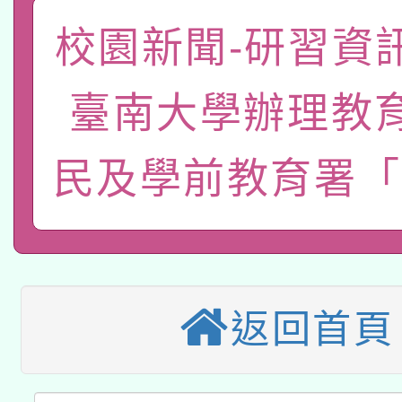
轉知教育部國民及學前
關事宜
校園新聞-研習資
函轉國家教育研究院中心
國立臺灣師範大學辦理「1
轉知教育部國民及學前
原住民族教育政策研討
年度健康促進學校輔導
臺南大學辦理教
函轉國立臺灣師範大學
新北市政府教育局辦理「
族教育國際趨勢與發展
業成長研習」實施計畫
民及學前教育署「
轉知有關國立成功大學
族語言臺北學習中心11
師專業成長研習實施計
教育部國民及學前教育署「
文教學共融平台-教案
「族語學習班」招生簡章
方素養工作坊新北場」
轉知經濟部水利署委託
年度COVID-19疫苗
件」活動簡章
115年8月22日(星期六)
業技術研究院辦理「11
返回首頁
接種對象擴大為「滿6
2026年桃園地景藝術
桃園市孔廟祈福系列活
用水績優單位及節水達
接種之民眾」措施，延長