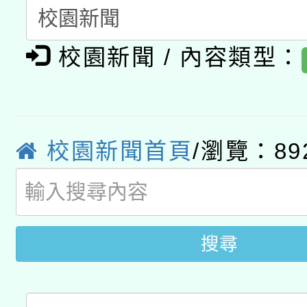
「2026桃園藝術巡演
開 智慧啟航」
動」
月28日止
轉知教育部國民及學前
關事宜
校園新聞 / 內容類型：
函轉國家教育研究院中心
國立臺灣師範大學辦理「1
轉知教育部國民及學前
原住民族教育政策研討
年度健康促進學校輔導
函轉國立臺灣師範大學
新北市政府教育局辦理「
族教育國際趨勢與發展
校園新聞首頁
/瀏覽：89
業成長研習」實施計畫
轉知有關國立成功大學
族語言臺北學習中心11
師專業成長研習實施計
教育部國民及學前教育署「
文教學共融平台-教案
「族語學習班」招生簡章
方素養工作坊新北場」
年度COVID-19疫苗
搜尋
件」活動簡章
接種對象擴大為「滿6