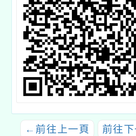
←
前往上一頁
前往下