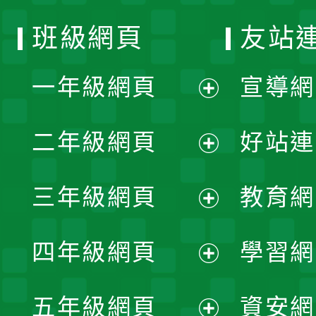
班級網頁
友站
一年級網頁
宣導網
展
二年級網頁
好站連
開
展
三年級網頁
教育網
選
開
展
單
四年級網頁
學習網
選
開
展
單
五年級網頁
資安網
選