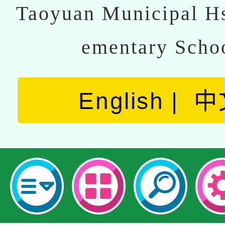
Taoyuan Municipal Hs
ementary Scho
English
中