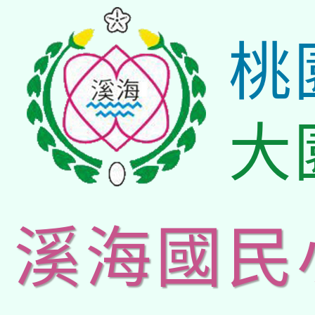
桃
大
溪海國民