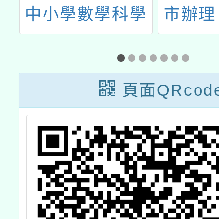
」
中小學數學科學
市辦理
計
生學習扶助教材
助」整
~
研發計畫
動計畫
職
一-2
頁面QRcod
習
教師8
研習計