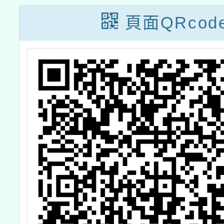
能
民中小學數學科
計畫十
頁面QRcod
學生學習扶助教
小均一
材研發計畫」之
研習(
國民小學數學領
域扶助教學教材
研習課程實施計
畫