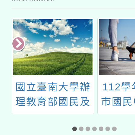
園
國立臺南大學辦
112
體
理教育部國民及
市國民
子
學前教育署
生學習
技
「112學年度國
行政推