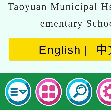
Taoyuan Municipal Hs
ementary Scho
English
中