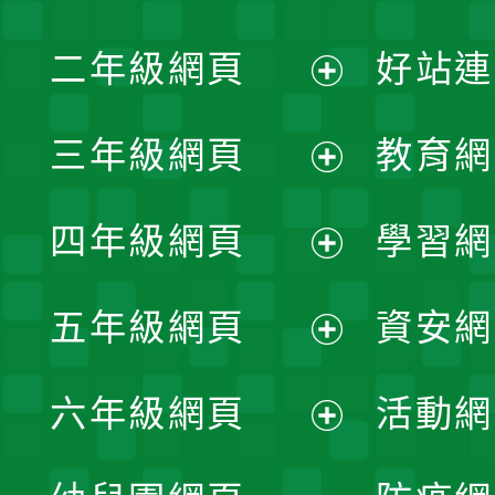
展
二年級網頁
好站連
開
展
三年級網頁
教育網
選
開
展
單
四年級網頁
學習網
選
開
展
單
五年級網頁
資安網
選
開
展
單
六年級網頁
活動網
選
開
展
單