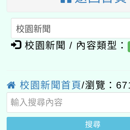
A3數位素養講師名單
礎課程
「數位內容與教學軟體線
有關大陸委員會函釋公
pilot」
校園新聞 / 內容類型：
轉知經濟部水利署委託
薪期間赴陸應申請許可
115年8月22日(星期六)
業技術研究院辦理「11
2026年桃園地景藝術
校園新聞首頁
/瀏覽：67
桃園市孔廟祈福系列活
用水績優單位及節水達
開 智慧啟航」
動」
搜尋