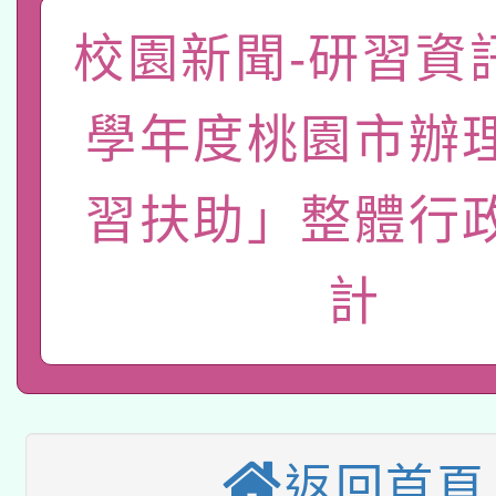
「數位內容與教學軟體線
校園新聞-研習資訊
有關大陸委員會函釋公
pilot」
學年度桃園市辦
轉知經濟部水利署委託
薪期間赴陸應申請許可
115年8月22日(星期六)
習扶助」整體行
業技術研究院辦理「11
2026年桃園地景藝術
桃園市孔廟祈福系列活
用水績優單位及節水達
計
本校115學年度第2次
開 智慧啟航」
動」
適應運動共學行動站研
招甄選結果公告(無人
本館辦理115年度閱讀
招)
返回首頁
科技賦能─人工智慧(AI
暨閱讀推動專業研習