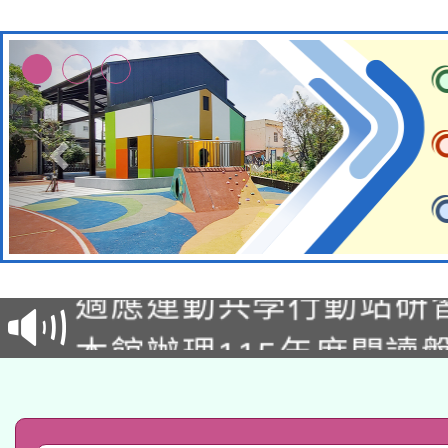
本校115學年度第2次
適應運動共學行動站研
招甄選結果公告(無人
本館辦理115年度閱讀
招)
科技賦能─人工智慧(AI
暨閱讀推動專業研習
A3數位素養講師名單
礎課程