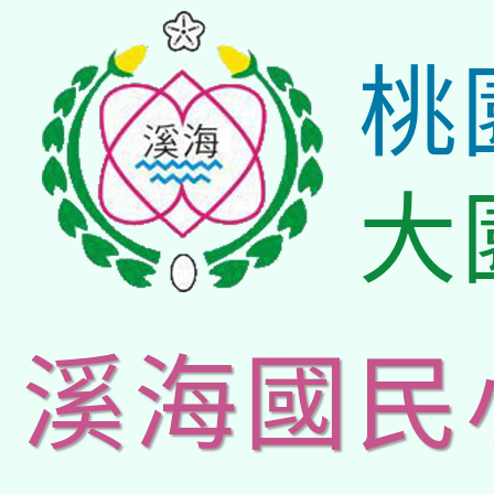
桃
大
溪海國民