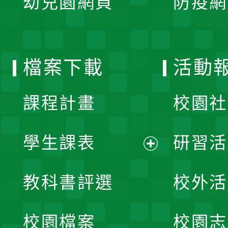
幼兒園網頁
防疫網
選
開
單
選
檔案下載
活動
單
課程計畫
校園社
學生課表
研習活
展
教科書評選
校外活
開
校園檔案
校園志
選