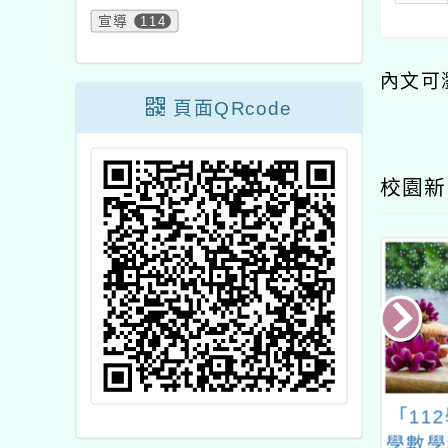
宣導
114
內文可
頁面QRcode
校園新
2學年度國民中小
新北市「112學年度第
「11
文學生學習扶助
1學期科技化學習扶助
學數學