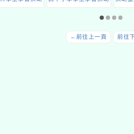
發計畫」之國民
整體行政推動計畫子計
子計畫
學領域扶助教學
畫十六：國中小因材網
量
習課程實施計畫
教學研習計畫」-數學
科
←
前往上一頁
前往