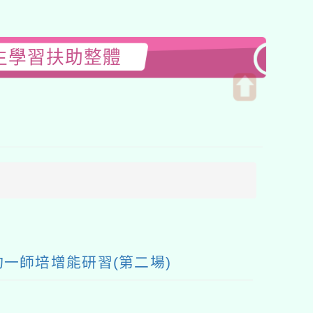
生學習扶助整體
開
啟
上
方
區
塊
一師培增能研習(第二場)