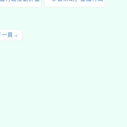
十三：科技化評
推動計畫子計畫十
「11
系統增能研習
一-2：國小現職教師8
學數學
小時認證研習計畫-南
教材研
區
小學數
下一頁
→
教材研