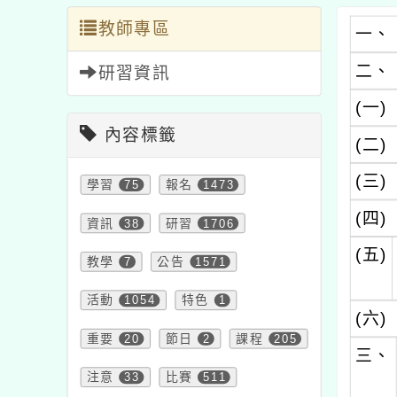
教師專區
一、
二、
研習資訊
(一)
內容標籤
(二)
(三)
學習
75
報名
1473
(四)
資訊
38
研習
1706
(五)
教學
7
公告
1571
活動
1054
特色
1
(六)
重要
20
節日
2
課程
205
三、
注意
33
比賽
511