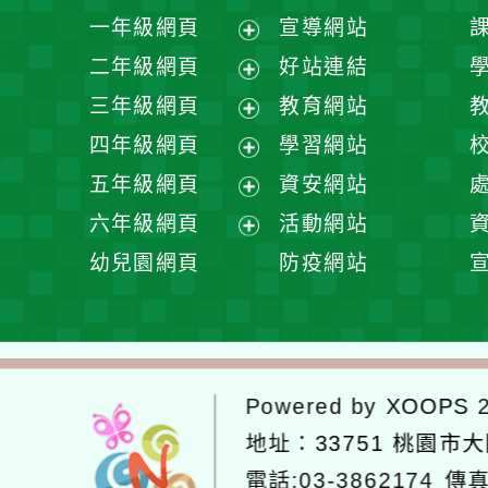
一年級網頁
宣導網站
展
二年級網頁
好站連結
開
展
三年級網頁
教育網站
選
開
展
四年級網頁
學習網站
單
選
開
展
五年級網頁
資安網站
單
選
開
展
六年級網頁
活動網站
單
選
開
展
幼兒園網頁
防疫網站
單
選
開
單
選
單
Powered by
XOOPS
2
地址：
33751 桃園市
電話:03-3862174
傳真