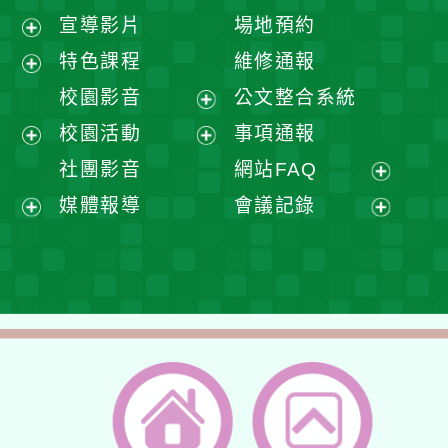
宣導影片
場地預約
展
特色課程
維修通報
開
展
校園影音
公文整合系統
選
開
展
校園活動
事項通報
單
選
開
展
展
社團影音
網站FAQ
單
選
開
開
展
媒體報導
會議記錄
單
選
選
開
展
展
單
單
選
開
開
單
選
選
單
單