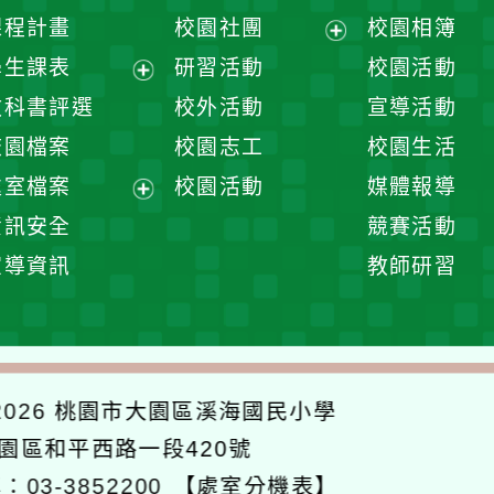
課程計畫
校園社團
校園相簿
展
學生課表
研習活動
校園活動
開
展
教科書評選
校外活動
宣導活動
選
開
校園檔案
校園志工
校園生活
單
選
處室檔案
校園活動
媒體報導
單
展
資訊安全
競賽活動
開
宣導資訊
教師研習
選
單
026
桃園市大園區溪海國民小學
大園區和平西路一段420號
：03-3852200
【處室分機表】