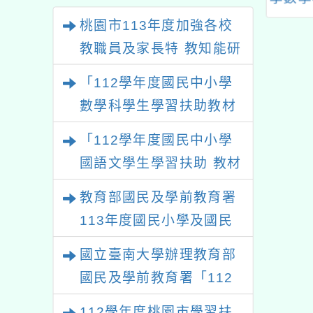
習」臺中及高雄
教師增能研習」
教材研
桃園市113年度加強各校
場次
小學數
教職員及家長特 教知能研
教材研
習
「112學年度國民中小學
數學科學生學習扶助教材
研發計畫」之國民小學數
「112學年度國民中小學
學領域扶助教學教材研習
國語文學生學習扶助 教材
課程實施計畫
研習」臺中及高雄場次
教育部國民及學前教育署
113年度國民小學及國民
中學學生學習扶助科技化
國立臺南大學辦理教育部
評量系統測驗結果資料運
國民及學前教育署「112
用－國小場教師研習
學年度國民中小學數學科
112學年度桃園市學習扶