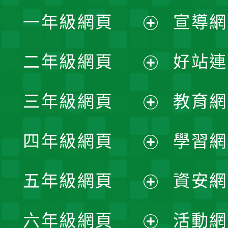
一年級網頁
宣導網
展
二年級網頁
好站連
開
展
三年級網頁
教育網
選
開
展
單
四年級網頁
學習網
選
開
展
單
五年級網頁
資安網
選
開
展
單
六年級網頁
活動網
選