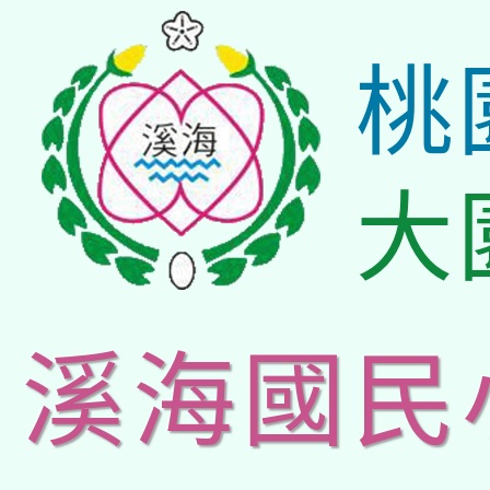
桃
大
溪海國民