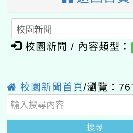
科技賦能─人工智慧(AI
暨閱讀推動專業研習
A3數位素養講師名單
礎課程
「數位內容與教學軟體線
有關大陸委員會函釋公
校園新聞 / 內容類型：
pilot」
轉知經濟部水利署委託
薪期間赴陸應申請許可
115年8月22日(星期六)
業技術研究院辦理「11
校園新聞首頁
/瀏覽：76
2026年桃園地景藝術
桃園市孔廟祈福系列活
用水績優單位及節水達
開 智慧啟航」
動」
搜尋