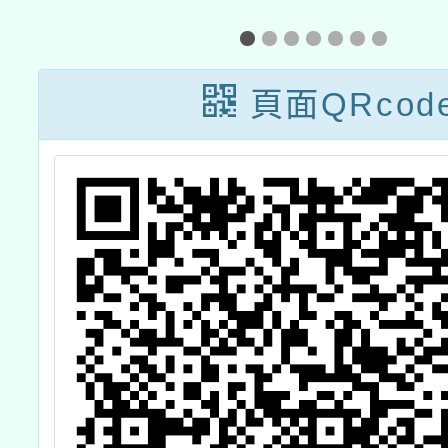
之
「112學年度國
畫子計
領
民中小學數學科
一：國
頁面QRcod
材
學生學習扶助教
教師1
計
材研發計畫」之
國民小學數學領
域扶助教學教材
研習課程實施計
畫