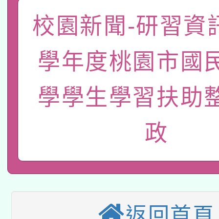
礎課程
校園新聞-研習資訊
「數位內容與教學軟體線
有關大陸委員會函釋公
pilot」
學年度桃園市國
轉知經濟部水利署委託
薪期間赴陸應申請許可
學學生學習扶助
115年8月22日(星期六)
業技術研究院辦理「11
2026年桃園地景藝術
桃園市孔廟祈福系列活
用水績優單位及節水達
政
本校115學年度第2次
開 智慧啟航」
動」
適應運動共學行動站研
招甄選結果公告(無人
本館辦理115年度閱讀
招)
返回首頁