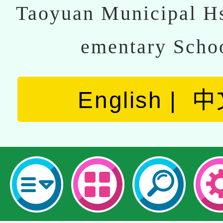
Taoyuan Municipal Hs
ementary Scho
English
中