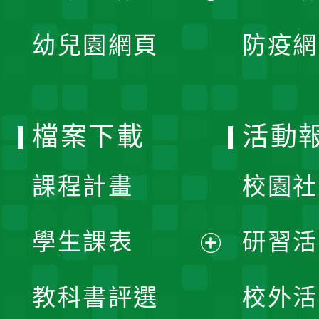
開
展
單
幼兒園網頁
防疫網
選
開
單
選
檔案下載
活動
單
課程計畫
校園社
學生課表
研習活
展
教科書評選
校外活
開