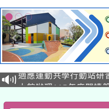
本校115學年度第2次
適應運動共學行動站研
招甄選結果公告(無人
本館辦理115年度閱讀
招)
科技賦能─人工智慧(AI
暨閱讀推動專業研習
A3數位素養講師名單