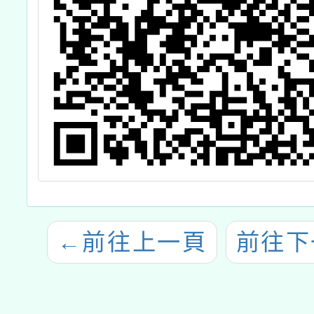
←
前往上一頁
前往下