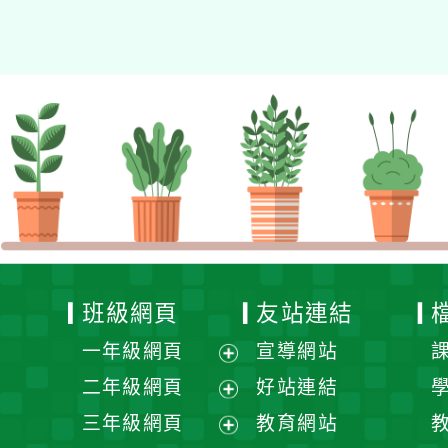
班級網頁
友站連結
一年級網頁
宣導網站
展
二年級網頁
好站連結
開
展
三年級網頁
教育網站
選
開