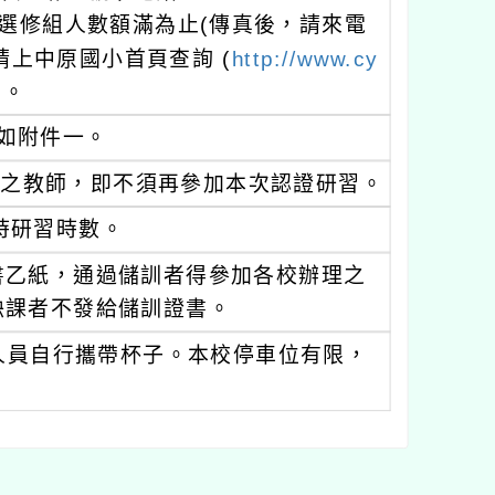
，各選修組人數額滿為止(傳真後，請來電
，請上中原國小首頁查詢 (
http://www.cy
名。
程如附件一。
書之教師，即不須再參加本次認證研習。
時研習時數。
書乙紙，通過儲訓者得參加各校辦理之
缺課者不發給儲訓證書。
人員自行攜帶杯子。本校停車位有限，
。