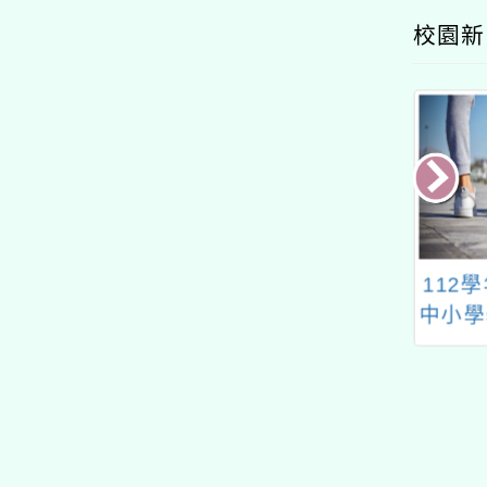
校園新
2學年度桃園市國
112學年度桃園市國民
112
學學生學習扶助
中小學學生學習扶助整
學數學
政推動計畫子計
體行政推動計畫-子計
教
：國中小因材網
畫十七：國中小均一師
研習計畫」-數學
培增能研習(第二場)
科