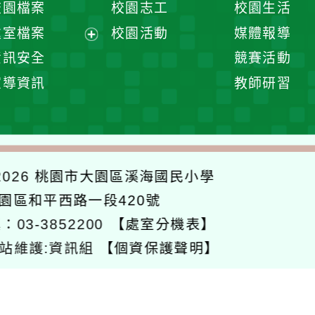
校園檔案
校園志工
校園生活
單
選
處室檔案
校園活動
媒體報導
單
展
資訊安全
競賽活動
開
宣導資訊
教師研習
選
單
026
桃園市大園區溪海國民小學
大園區和平西路一段420號
：03-3852200
【處室分機表】
站維護:資訊組
【個資保護聲明】