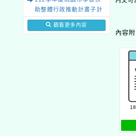
內文可
學生學習扶助教材研發計
助整體行政推動計畫子計
畫」之國民小學數學領域
畫十三：科技化評量系統
扶助教學教材研習課程實
觀看更多內容
增能研習
內容
施計畫
1