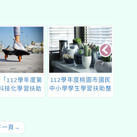
學年度桃園市國民
國立臺南大學辦理教育
112
學生學習扶助整
部國民及學前教育署
扶助整
推動計畫子計畫
「112學年度國民中小
子計畫
國中小均一師培
學數學科學生學習扶助
量
能研習計畫
教材研發計畫」之國民
小學數學領域扶助教學
下一頁
→
教材研習課程實施計畫