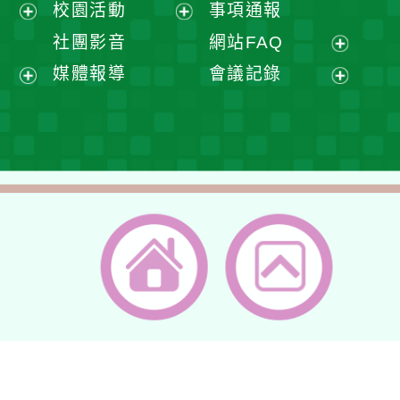
展
校園活動
事項通報
單
選
開
展
展
社團影音
網站FAQ
單
選
開
開
展
媒體報導
會議記錄
單
選
選
開
展
展
單
單
選
開
開
單
選
選
單
單
返回首頁
返回頂端