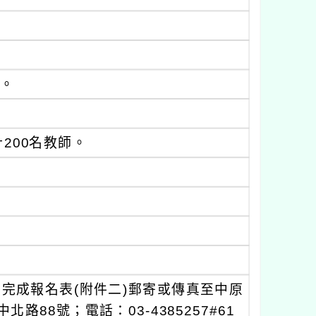
天。
200名教師。
核章完成報名表(附件二)郵寄或傳真至中原
路88號；電話：03-4385257#61