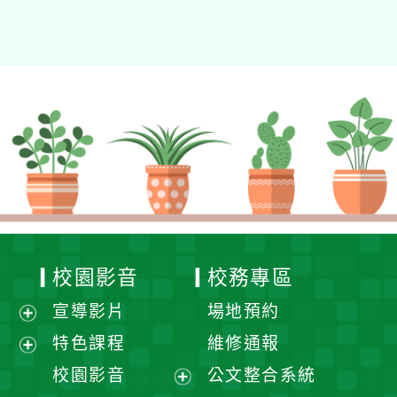
校園影音
校務專區
宣導影片
場地預約
展
特色課程
維修通報
開
展
校園影音
公文整合系統
選
開