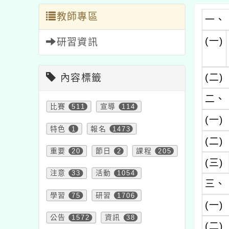
教師專區
一、
(一)
研習資訊
(二)
內容標籤
二、
比賽
511
宣導
114
(一)
特色
1
報名
1473
(二)
重要
20
節日
2
課程
205
(三)
注意
33
活動
1054
三、
學習
75
研習
1706
(一)
公告
1572
資訊
38
(二)