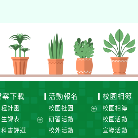
檔案下載
活動報名
校園相簿
課程計畫
校園社團
校園相簿
展
學生課表
研習活動
校園活動
開
展
教科書評選
校外活動
宣導活動
選
開