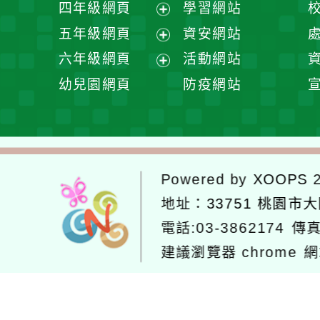
展
四年級網頁
學習網站
單
選
開
展
五年級網頁
資安網站
單
選
開
展
六年級網頁
活動網站
單
選
開
展
幼兒園網頁
防疫網站
單
選
開
單
選
單
Powered by
XOOPS
2
地址：
33751 桃園市
電話:03-3862174
傳真
建議瀏覽器 chrome
網
網站設計：
Neil網站設計
工坊