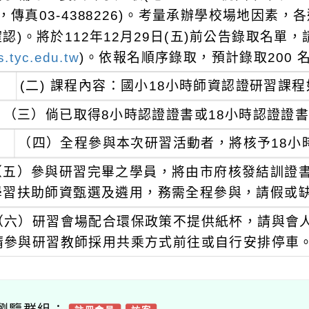
6，傳真03-4388226)。考量承辦學校場地因素
確認)。將於112年12月29日(五)前公告錄取名單
s.tyc.edu.tw
)。依報名順序錄取，預計錄取200 
(二) 課程內容：國小18小時師資認證研習課
（三）倘已取得8小時認證證書或18小時認證證
（四）全程參與本次研習活動者，將核予18小
（五）參與研習完畢之學員，將由市府核發結訓證
學習扶助師資甄選及遴用，務需全程參與，請假或
（六）研習會場配合環保政策不提供紙杯，請與會
請參與研習教師採用共乘方式前往或自行安排停車