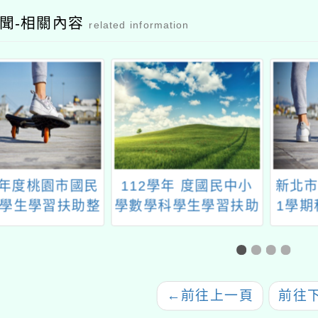
聞-相關內容
related information
學年 度國民中小
新北市「112學年度第
112
科學生學習扶助
1學期科技化學習扶助
中小學
材研發計畫
教師增能研習」
體行政
十七：
增
←
前往上一頁
前往