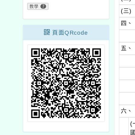
教學
7
(三)
四、
頁面QRcode
五、
六、