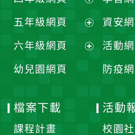
開
展
單
五年級網頁
資安網
選
開
展
單
六年級網頁
活動網
選
開
展
單
幼兒園網頁
防疫網
選
開
單
選
檔案下載
活動
單
課程計畫
校園社