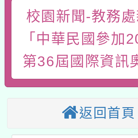
「數位內容與教學軟體線
校園新聞-教務處
有關大陸委員會函釋公
pilot」
「中華民國參加20
轉知經濟部水利署委託
薪期間赴陸應申請許可
115年8月22日(星期六)
第36屆國際資訊
業技術研究院辦理「11
2026年桃園地景藝術
桃園市孔廟祈福系列活
用水績優單位及節水達
本校115學年度第2次
開 智慧啟航」
動」
適應運動共學行動站研
招甄選結果公告(無人
返回首頁
本館辦理115年度閱讀
招)
科技賦能─人工智慧(AI
暨閱讀推動專業研習