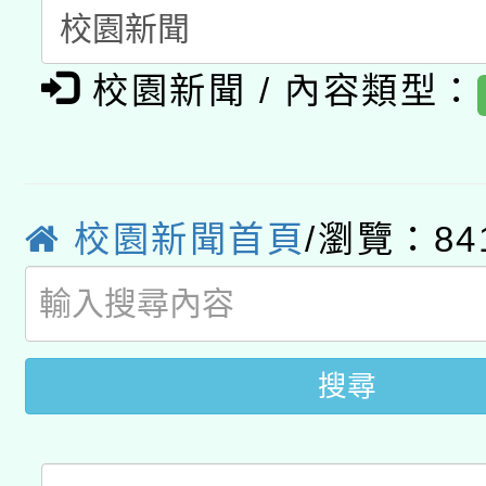
A3數位素養講師名單
礎課程
校園新聞 / 內容類型：
「數位內容與教學軟體線
有關大陸委員會函釋公
pilot」
轉知經濟部水利署委託
薪期間赴陸應申請許可
校園新聞首頁
/瀏覽：84
115年8月22日(星期六)
業技術研究院辦理「11
2026年桃園地景藝術
桃園市孔廟祈福系列活
用水績優單位及節水達
開 智慧啟航」
搜尋
動」