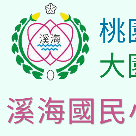
桃
大
溪海國民