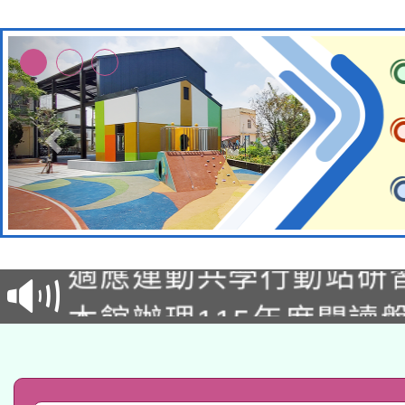
本校115學年度第2次
適應運動共學行動站研
招甄選結果公告(無人
本館辦理115年度閱讀
招)
科技賦能─人工智慧(AI
暨閱讀推動專業研習
A3數位素養講師名單
礎課程