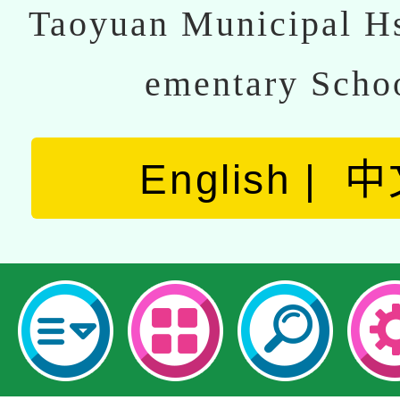
Taoyuan Municipal Hs
ementary Scho
English
中