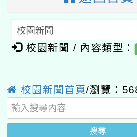
暨閱讀推動專業研習
A3數位素養講師名單
礎課程
「數位內容與教學軟體線
有關大陸委員會函釋公
pilot」
校園新聞 / 內容類型：
轉知經濟部水利署委託
薪期間赴陸應申請許可
115年8月22日(星期六)
業技術研究院辦理「11
校園新聞首頁
/瀏覽：56
2026年桃園地景藝術
桃園市孔廟祈福系列活
用水績優單位及節水達
開 智慧啟航」
動」
搜尋