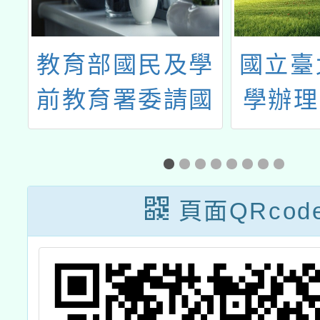
一
教育部國民及學
國立臺
民
前教育署委請國
學辦理
團
立臺灣師範大學
「Cool
以
辦理之「數位時
英閱王
組
代下的課程推動
頁面QRcod
類
網絡建構與協作
工
策略」