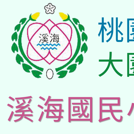
桃
大
溪海國民