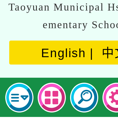
Taoyuan Municipal Hs
ementary Scho
English
中