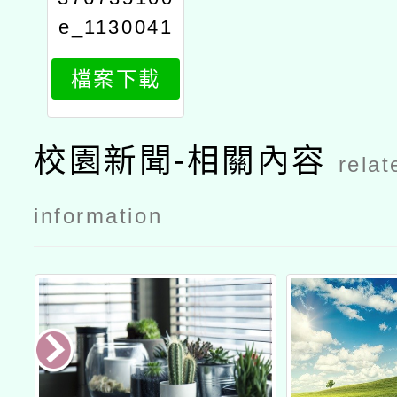
e_1130041
620_attach
檔案下載
1
校園新聞-相關內容
relat
information