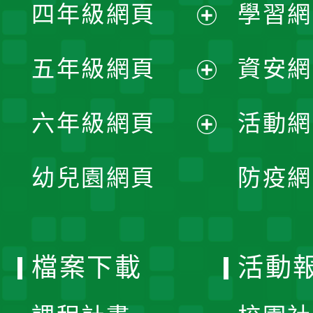
單
四年級網頁
學習網
選
開
展
單
五年級網頁
資安網
選
開
展
單
六年級網頁
活動網
選
開
展
單
幼兒園網頁
防疫網
選
開
單
選
檔案下載
活動
單