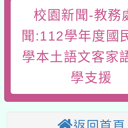
「數位內容與教學軟體線
校園新聞-教務
有關大陸委員會函釋公
pilot」
聞:112學年度國
轉知經濟部水利署委託
薪期間赴陸應申請許可
學本土語文客家
115年8月22日(星期六)
業技術研究院辦理「11
2026年桃園地景藝術
桃園市孔廟祈福系列活
用水績優單位及節水達
學支援
本校115學年度第2次
開 智慧啟航」
動」
適應運動共學行動站研
招甄選結果公告(無人
本館辦理115年度閱讀
招)
返回首頁
科技賦能─人工智慧(AI