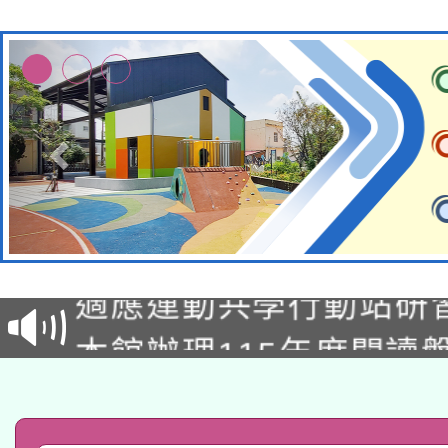
本校115學年度第2次
適應運動共學行動站研
招甄選結果公告(無人
本館辦理115年度閱讀
招)
科技賦能─人工智慧(AI
暨閱讀推動專業研習
A3數位素養講師名單
礎課程