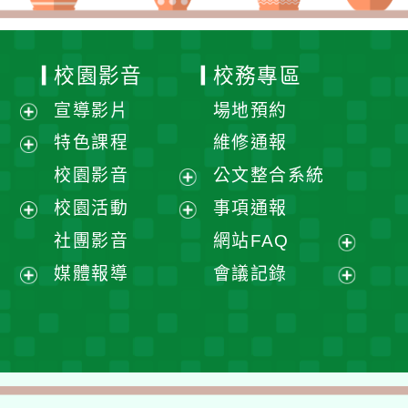
校園影音
校務專區
宣導影片
場地預約
展
特色課程
維修通報
開
展
校園影音
公文整合系統
選
開
展
校園活動
事項通報
單
選
開
展
展
社團影音
網站FAQ
單
選
開
開
展
媒體報導
會議記錄
單
選
選
開
展
展
單
單
選
開
開
單
選
選
單
單