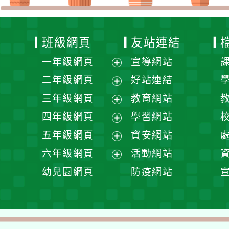
班級網頁
友站連結
一年級網頁
宣導網站
展
二年級網頁
好站連結
開
展
三年級網頁
教育網站
選
開
展
四年級網頁
學習網站
單
選
開
展
五年級網頁
資安網站
單
選
開
展
六年級網頁
活動網站
單
選
開
展
幼兒園網頁
防疫網站
單
選
開
單
選
單