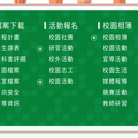
檔案下載
活動報名
校園相簿
課程計畫
校園社團
校園相簿
展
學生課表
研習活動
校園活動
開
展
教科書評選
校外活動
宣導活動
選
開
校園檔案
校園志工
校園生活
單
選
處室檔案
校園活動
媒體報導
單
展
資訊安全
競賽活動
開
宣導資訊
教師研習
選
單