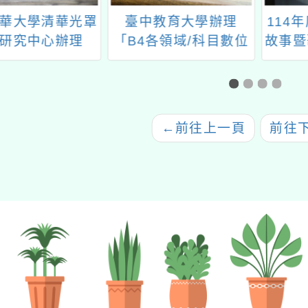
華大學清華光罩
臺中教育大學辦理
114
研究中心辦理
「B4各領域/科目數位
故事暨
26國立清華大學
教學工作坊-數學」課
罩教學獎」甄選
程
←
前往上一頁
前往