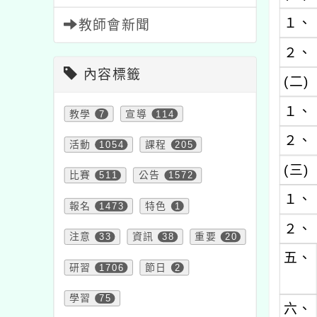
１、
教師會新聞
２、
內容標籤
(二)
１、
教學
7
宣導
114
２、
活動
1054
課程
205
(三)
比賽
511
公告
1572
１、
報名
1473
特色
1
２、
注意
33
資訊
38
重要
20
五、
研習
1706
節日
2
學習
75
六、