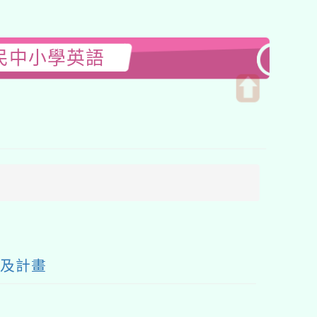
國民中小學英語
開
啟
上
方
區
塊
章及計畫