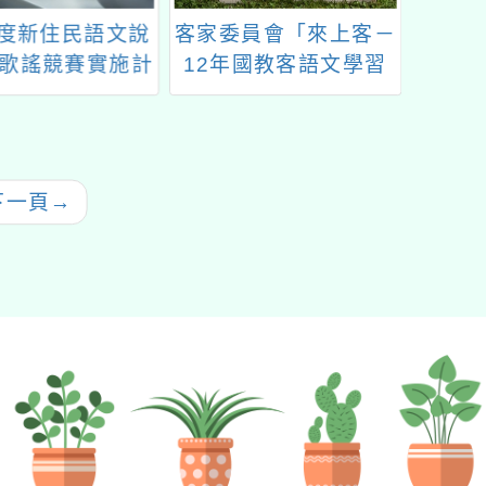
年度新住民語文說
客家委員會「來上客－
「11
歌謠競賽實施計
12年國教客語文學習
視
畫
入口網站」全國競賽活
動
下一頁
→