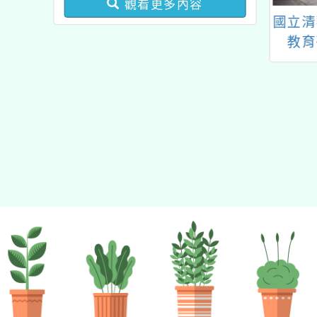
觀看更多內容
業成長研習實施計畫－夢
5 第三屆 親子天下
教育雲電子書整合服務
國立清
的N次方素養工作坊新北
事書APP 小小
平台資源服務提升計畫
教育
場」計畫
員創聲大賞 徵稿
「20
邀請
清華光