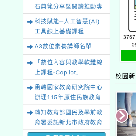
石典範分享暨閱讀推動專
業研習
科技賦能─人工智慧(AI)
工具線上基礎課程
3767
0
A3數位素養講師名單
「數位內容與教學軟體線
上課程-Copilot」
校園新
函轉國家教育研究院中心
辦理115年原住民族教育
政策研討會「原住民族教
轉知教育部國民及學前教
育國際趨勢與發展」
育署委託新北市政府教育
局辦理「115年度教師專