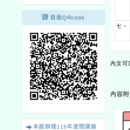
頁面QRcode
七、
內文可
內容
本館辦理115年度閱讀磐