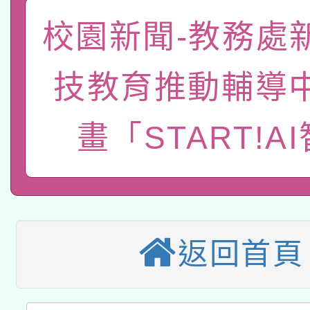
函轉國家教育研究院中心
校園新聞-教務處
國立臺灣師範大學辦理「1
轉知教育部國民及學前
原住民族教育政策研討
年度健康促進學校輔導
技教育推動輔導
函轉國立臺灣師範大學
新北市政府教育局辦理「
族教育國際趨勢與發展
業成長研習」實施計畫
畫「START!A
轉知有關國立成功大學
族語言臺北學習中心11
師專業成長研習實施計
教育部國民及學前教育署「
文教學共融平台-教案
「族語學習班」招生簡章
方素養工作坊新北場」
轉知經濟部水利署委託
年度COVID-19疫苗
件」活動簡章
115年8月22日(星期六)
業技術研究院辦理「11
接種對象擴大為「滿6
返回首頁
2026年桃園地景藝術
桃園市孔廟祈福系列活
用水績優單位及節水達
接種之民眾」措施，延長
「2026桃園藝術巡演