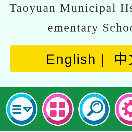
Taoyuan Municipal Hs
ementary Scho
English
中