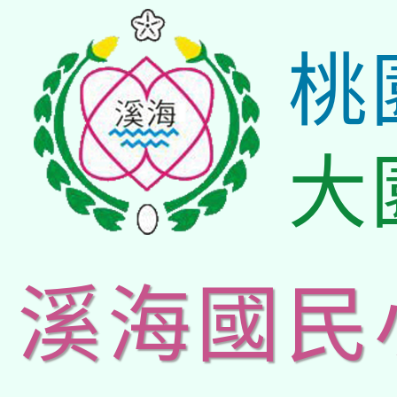
桃
大
溪海國民