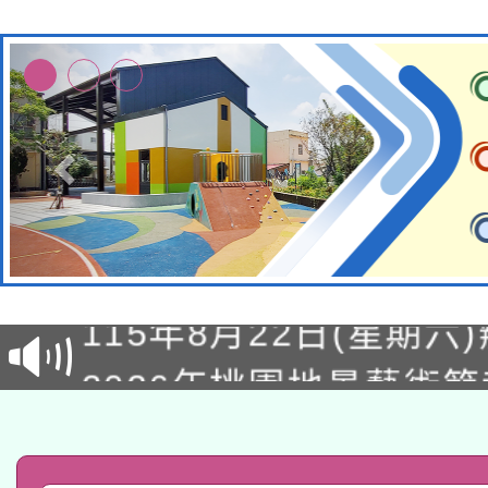
轉知經濟部水利署委託
115年8月22日(星期六)
業技術研究院辦理「11
2026年桃園地景藝術
桃園市孔廟祈福系列活
用水績優單位及節水達
「2026桃園藝術巡演
開 智慧啟航」
動」
轉知教育部國民及學前
關事宜