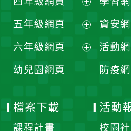
四年級網頁
學習網
選
開
展
單
五年級網頁
資安網
選
開
展
單
六年級網頁
活動網
選
開
展
單
幼兒園網頁
防疫網
選
開
單
選
檔案下載
活動
單
課程計畫
校園社