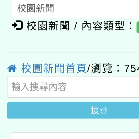
開 智慧啟航」
動」
月28日止
轉知教育部國民及學前
關事宜
校園新聞 / 內容類型：
函轉國家教育研究院中心
國立臺灣師範大學辦理「1
轉知教育部國民及學前
原住民族教育政策研討
年度健康促進學校輔導
函轉國立臺灣師範大學
新北市政府教育局辦理「
族教育國際趨勢與發展
業成長研習」實施計畫
校園新聞首頁
/瀏覽：75
轉知有關國立成功大學
族語言臺北學習中心11
師專業成長研習實施計
教育部國民及學前教育署「
文教學共融平台-教案
「族語學習班」招生簡章
方素養工作坊新北場」
年度COVID-19疫苗
件」活動簡章
搜尋
接種對象擴大為「滿6