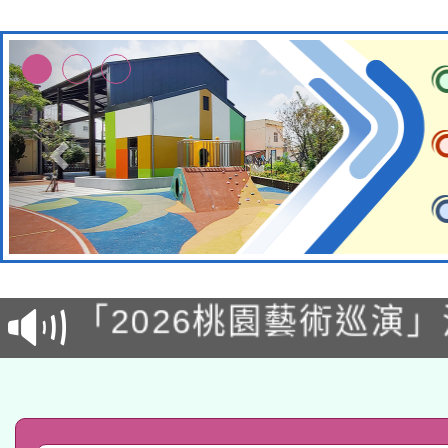
115年8月22日(星期六)
2026年桃園地景藝術
桃園市孔廟祈福系列活
「2026桃園藝術巡演
開 智慧啟航」
轉知教育部國民及學前
關事宜
函轉國家教育研究院中心
國立臺灣師範大學辦理「1