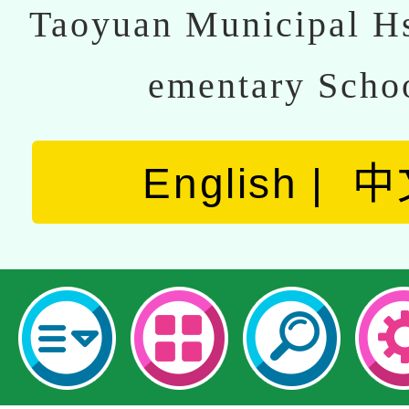
Taoyuan Municipal Hs
ementary Scho
English
中