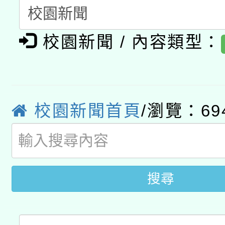
函轉國家教育研究院中心
國立臺灣師範大學辦理「1
轉知教育部國民及學前
原住民族教育政策研討
年度健康促進學校輔導
校園新聞 / 內容類型：
函轉國立臺灣師範大學
新北市政府教育局辦理「
族教育國際趨勢與發展
業成長研習」實施計畫
轉知有關國立成功大學
族語言臺北學習中心11
師專業成長研習實施計
教育部國民及學前教育署「
文教學共融平台-教案
校園新聞首頁
/瀏覽：69
「族語學習班」招生簡章
方素養工作坊新北場」
本市兒童口腔健康促進
年度COVID-19疫苗
件」活動簡章
宣導素材2份，請協助
接種對象擴大為「滿6
搜尋
管道加強宣導
接種之民眾」措施，延長
月28日止