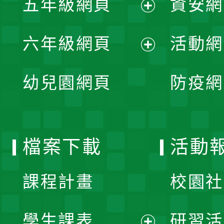
五年級網頁
資安網
選
開
展
單
六年級網頁
活動網
選
開
展
單
幼兒園網頁
防疫網
選
開
單
選
檔案下載
活動
單
課程計畫
校園社
學生課表
研習活