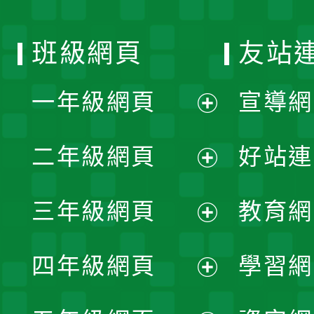
班級網頁
友站
一年級網頁
宣導網
展
二年級網頁
好站連
開
展
三年級網頁
教育網
選
開
展
單
四年級網頁
學習網
選
開
展
單