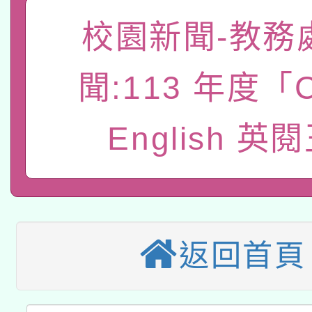
轉知教育部國民及學前
原住民族教育政策研討
年度健康促進學校輔導
校園新聞-教務
函轉國立臺灣師範大學
新北市政府教育局辦理「
族教育國際趨勢與發展
業成長研習」實施計畫
轉知有關國立成功大學
族語言臺北學習中心11
聞:113 年度「C
師專業成長研習實施計
教育部國民及學前教育署「
文教學共融平台-教案
「族語學習班」招生簡章
方素養工作坊新北場」
English 英
本市兒童口腔健康促進
年度COVID-19疫苗
件」活動簡章
115年8月22日(星期六)
宣導素材2份，請協助
接種對象擴大為「滿6
2026年桃園地景藝術
桃園市孔廟祈福系列活
管道加強宣導
接種之民眾」措施，延長
「2026桃園藝術巡演
返回首頁
開 智慧啟航」
月28日止
轉知教育部國民及學前
關事宜