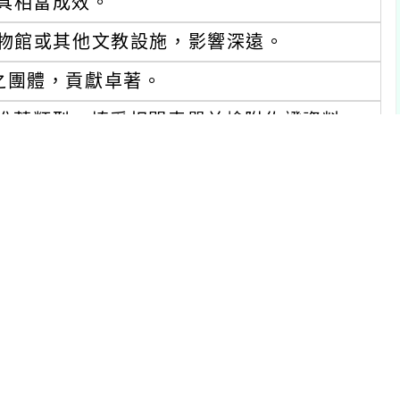
具相當成效。
物館或其他文教設施，影響深遠。
之團體，貢獻卓著。
推薦類型，填妥相關表單並檢附佐證資料
地址：110615臺北市信義區信義路5段7號
（網址
https://nlaward.moe.edu.tw/
）下載運
生，聯絡電話：02-81010555分機60