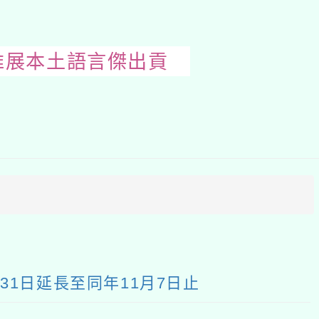
推展本土語言傑出貢
開
啟
上
方
區
塊
31日延長至同年11月7日止