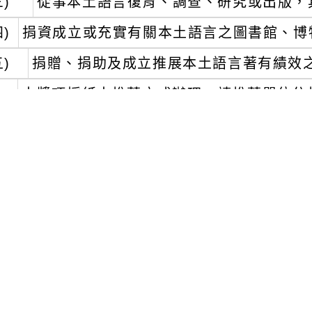
三)
從事本土語言復育、調查、研究或出版，
四)
捐資成立或充實有關本土語言之圖書館、博
五)
捐贈、捐助及成立推展本土語言著有績效
、
本獎項採紙本推薦方式辦理，請推薦單位依
後，寄送至傳動數位設計印刷有限公司辦理（
20樓E室）。
、
本案相關推薦規定、表單及資訊可至官網
用；倘有相關問題，請逕行電洽服務窗口吳冠廷先
2。
可瀏覽群組：
註冊會員
訪客