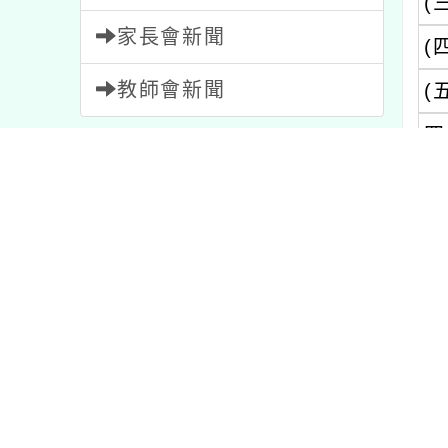
(
家長會新聞
(
教師會新聞
(
四
內容標籤
公告
1567
活動
1051
五
資訊
38
節日
2
宣導
114
比賽
511
研習
1704
特色
1
重要
20
課程
205
教學
7
注意
33
學習
75
內文