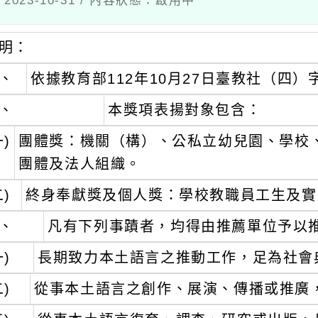
023-10-31 / 內容狀態：啟用中
明：
、
依據教育部112年10月27日臺教社（四）字第
、
本獎項表揚對象包含：
一)
團體獎：機關（構）、公私立幼兒園、學校
團體及法人組織。
二)
終身奉獻獎及個人獎：學校教職員工生及實
、
凡有下列事蹟者，均得由推薦單位予以
一)
長期致力本土語言之推動工作，足為社會
二)
從事本土語言之創作、展演、傳播或推廣