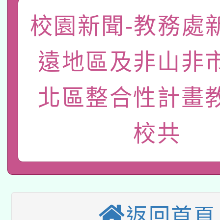
「數位內容與教學軟體線
校園新聞-教務處
有關大陸委員會函釋公
pilot」
遠地區及非山非
轉知經濟部水利署委託
薪期間赴陸應申請許可
115年8月22日(星期六)
北區整合性計畫
業技術研究院辦理「11
2026年桃園地景藝術
桃園市孔廟祈福系列活
用水績優單位及節水達
校共
本校115學年度第2次
開 智慧啟航」
動」
適應運動共學行動站研
招甄選結果公告(無人
本館辦理115年度閱讀
招)
返回首頁
科技賦能─人工智慧(AI
暨閱讀推動專業研習