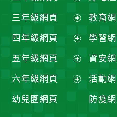
開
展
三年級網頁
教育網
選
開
展
單
四年級網頁
學習網
選
開
展
單
五年級網頁
資安網
選
開
展
單
六年級網頁
活動網
選
開
展
單
幼兒園網頁
防疫網
選
開
單