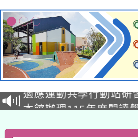
本校115學年度第2次
適應運動共學行動站研
招甄選結果公告(無人
本館辦理115年度閱讀
招)
科技賦能─人工智慧(AI
暨閱讀推動專業研習
A3數位素養講師名單
礎課程