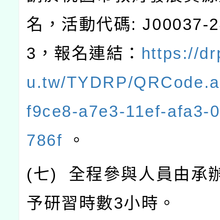
名，活動代碼
: J00037-
3
，報名連結：
https://dr
u.tw/TYDRP/QRCode.a
f9ce8-a7e3-11ef-afa3-
786f
。
(
七
)
全程參與人員由承
予研習時數
3
小時。