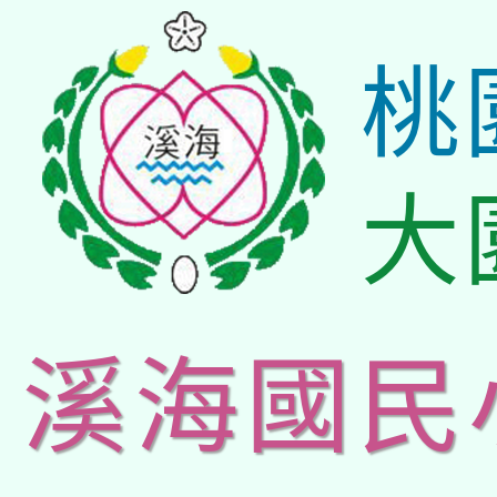
桃
大
溪海國民