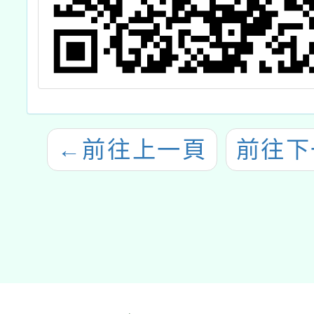
←
前往上一頁
前往下