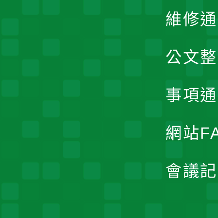
維修通
公文整
事項通
網站F
會議記