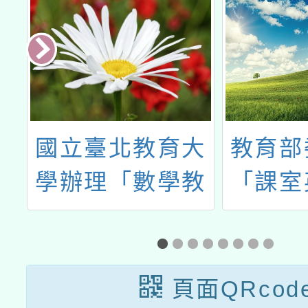
域
國立臺北教育大
教育部
程
學辦理「數學教
「課室
與
學魔法師」教師
力—雙
研
研習系列工作坊
上研
動
頁面QRcod