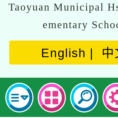
Taoyuan Municipal Hs
ementary Scho
English
中