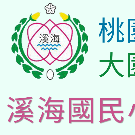
桃
大
溪海國民