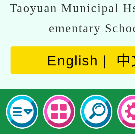
Taoyuan Municipal Hs
ementary Scho
English
中