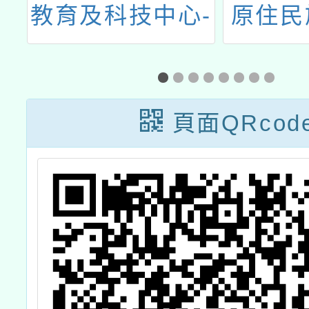
-
原住民族文化學
全國語
習
習場域」計畫徵
閩南語
件
徵稿暨
計畫」
頁面QRcod
培