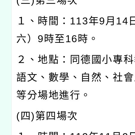
(
三
)
第三場次
１、時間：
113
年
9
月
14
六）
9
時至
16
時。
２、地點：同德國小專科
語文、數學、自然、社會
等分場地進行。
(
四
)
第四場次