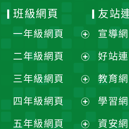
班級網頁
友站
一年級網頁
宣導網
展
二年級網頁
好站連
開
展
三年級網頁
教育網
選
開
展
單
四年級網頁
學習網
選
開
展
單
五年級網頁
資安網
選