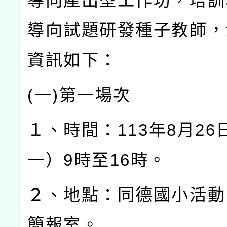
導向產出型工作坊，培訓
導向試題研發種子教師，
資訊如下：
(
一
)
第一場次
１、時間：
113
年
8
月
26
一）
9
時至
16
時。
２、地點：同德國小活動
簡報室。