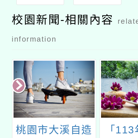
業與課程品
業與課程品
質整體推動
質整體推動
校園新聞-相關內容
relat
計畫－國小
計畫－國小
素養導向評
素養導向評
information
量命題種子
量命題種子
教師培訓工
教師培訓工
作坊公文
作坊計畫
造
「113年度營造
「教育