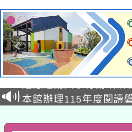
本校115學年度第2次
適應運動共學行動站研
招甄選結果公告(無人
本館辦理115年度閱讀
招)
科技賦能─人工智慧(AI
暨閱讀推動專業研習
A3數位素養講師名單
礎課程