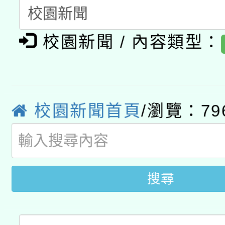
A3數位素養講師名單
礎課程
「數位內容與教學軟體線
校園新聞 / 內容類型：
有關大陸委員會函釋公
pilot」
轉知經濟部水利署委託
薪期間赴陸應申請許可
校園新聞首頁
/瀏覽：79
115年8月22日(星期六)
業技術研究院辦理「11
2026年桃園地景藝術
桃園市孔廟祈福系列活
用水績優單位及節水達
開 智慧啟航」
動」
搜尋