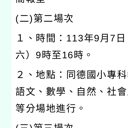
(
二
)
第二場次
１、時間：
113
年
9
月
7
日
六）
9
時至
16
時。
２、地點：同德國小專科
語文、數學、自然、社會
等分場地進行。