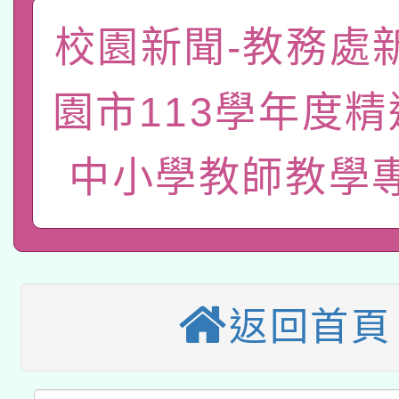
「數位內容與教學軟體線
校園新聞-教務處
有關大陸委員會函釋公
pilot」
園市113學年度
轉知經濟部水利署委託
薪期間赴陸應申請許可
115年8月22日(星期六)
業技術研究院辦理「11
中小學教師教學
2026年桃園地景藝術
桃園市孔廟祈福系列活
用水績優單位及節水達
本校115學年度第2次
開 智慧啟航」
動」
適應運動共學行動站研
招甄選結果公告(無人
返回首頁
本館辦理115年度閱讀
招)
科技賦能─人工智慧(AI
暨閱讀推動專業研習