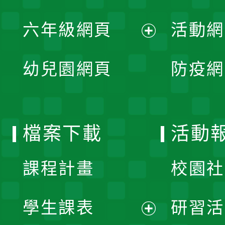
開
展
單
六年級網頁
活動網
選
開
展
單
幼兒園網頁
防疫網
選
開
單
選
檔案下載
活動
單
課程計畫
校園社
學生課表
研習活