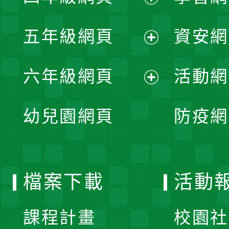
開
展
單
五年級網頁
資安網
選
開
展
單
六年級網頁
活動網
選
開
展
單
幼兒園網頁
防疫網
選
開
單
選
檔案下載
活動
單
課程計畫
校園社