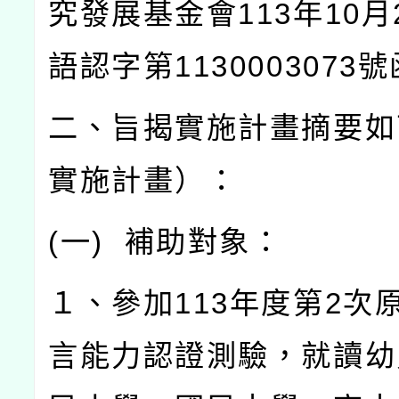
究發展基金會
113
年
10
月
語認字第
1130003073
號
二、旨揭實施計畫摘要如
實施計畫）：
(
一
)
補助對象：
１、參加
113
年度第
2
次
言能力認證測驗，就讀幼