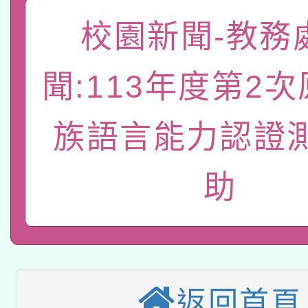
「數位內容與教學軟體線
校園新聞-教務
有關大陸委員會函釋公
pilot」
聞:113年度第2
轉知經濟部水利署委託
薪期間赴陸應申請許可
115年8月22日(星期六)
族語言能力認證
業技術研究院辦理「11
2026年桃園地景藝術
桃園市孔廟祈福系列活
用水績優單位及節水達
助
本校115學年度第2次
開 智慧啟航」
動」
適應運動共學行動站研
招甄選結果公告(無人
本館辦理115年度閱讀
招)
返回首頁
科技賦能─人工智慧(AI
暨閱讀推動專業研習