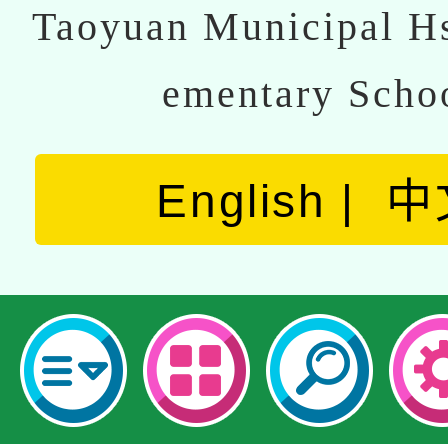
Taoyuan Municipal Hs
ementary Scho
English
中