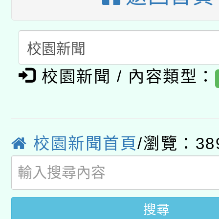
A3數位素養講師名單
礎課程
「數位內容與教學軟體線
有關大陸委員會函釋公
pilot」
校園新聞 / 內容類型：
轉知經濟部水利署委託
薪期間赴陸應申請許可
115年8月22日(星期六)
業技術研究院辦理「11
2026年桃園地景藝術
校園新聞首頁
/瀏覽：38
桃園市孔廟祈福系列活
用水績優單位及節水達
開 智慧啟航」
動」
搜尋