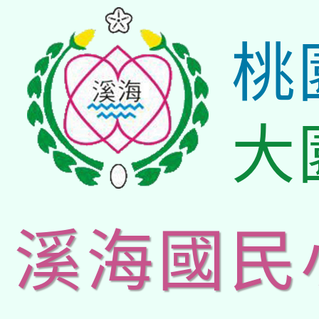
桃
大
溪海國民