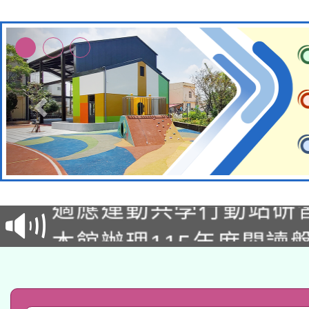
本校115學年度第2次
適應運動共學行動站研
招甄選結果公告(無人
本館辦理115年度閱讀
招)
科技賦能─人工智慧(AI
暨閱讀推動專業研習
A3數位素養講師名單
礎課程