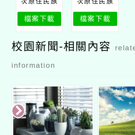
次原住民族
次原住民族
語言能力認
語言能力認
檔案下載
檔案下載
證測驗補助
證測驗補助
交通、住宿
交通、住宿
及工作費實
及工作費實
校園新聞-相關內容
relat
施計畫
施計畫公文
information