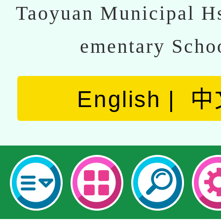
Taoyuan Municipal Hs
ementary Scho
English
中