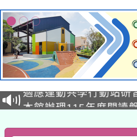
本校115學年度第2次
適應運動共學行動站研
招甄選結果公告(無人
本館辦理115年度閱讀
招)
科技賦能─人工智慧(AI
暨閱讀推動專業研習
A3數位素養講師名單
礎課程