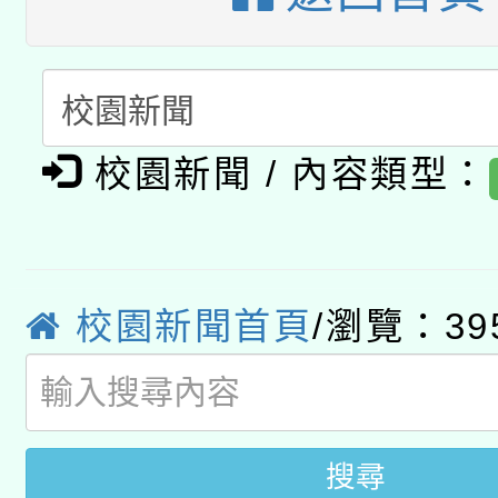
A3數位素養講師名單
礎課程
「數位內容與教學軟體線
有關大陸委員會函釋公
pilot」
校園新聞 / 內容類型：
轉知經濟部水利署委託
薪期間赴陸應申請許可
115年8月22日(星期六)
業技術研究院辦理「11
2026年桃園地景藝術
校園新聞首頁
/瀏覽：39
桃園市孔廟祈福系列活
用水績優單位及節水達
開 智慧啟航」
動」
搜尋