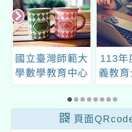
委會
臺
國立臺灣師範大
113
教
學數學教育中心
義教育
育
辦理「第五期數
培力
學活動師培訓研
職
習工作坊-臺北
頁面QRcod
民
場」