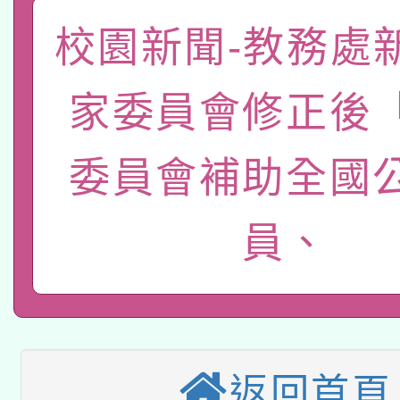
「數位內容與教學軟體線
校園新聞-教務處
有關大陸委員會函釋公
pilot」
家委員會修正後
轉知經濟部水利署委託
薪期間赴陸應申請許可
115年8月22日(星期六)
委員會補助全國
業技術研究院辦理「11
2026年桃園地景藝術
桃園市孔廟祈福系列活
用水績優單位及節水達
員、
本校115學年度第2次
開 智慧啟航」
動」
適應運動共學行動站研
招甄選結果公告(無人
本館辦理115年度閱讀
招)
返回首頁
科技賦能─人工智慧(AI
暨閱讀推動專業研習