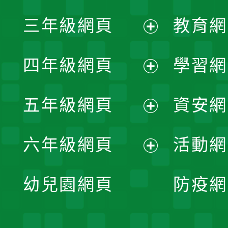
展
三年級網頁
教育網
選
開
展
單
四年級網頁
學習網
選
開
展
單
五年級網頁
資安網
選
開
展
單
六年級網頁
活動網
選
開
展
單
幼兒園網頁
防疫網
選
開
單
選