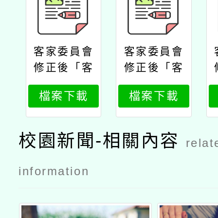
客家委員會
客家委員會
修正後「客
修正後「客
家委員會補
家委員會補
檔案下載
檔案下載
助全國公務
助全國公務
人員、教育
人員、教育
人員及軍警
人員及軍警
校園新聞-相關內容
relat
人員參加11
人員參加11
4年度客語
4年度客語
information
能力認證報
能力認證報
名費實施計
名費實施計
畫」
畫」公文客