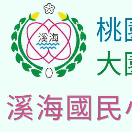
桃
大
溪海國民