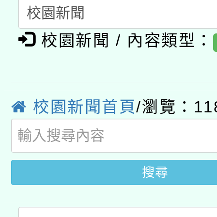
礎課程
「數位內容與教學軟體線
校園新聞 / 內容類型：
有關大陸委員會函釋公
pilot」
轉知經濟部水利署委託
薪期間赴陸應申請許可
115年8月22日(星期六)
業技術研究院辦理「11
校園新聞首頁
/瀏覽：11
2026年桃園地景藝術
桃園市孔廟祈福系列活
用水績優單位及節水達
「2026桃園藝術巡演
開 智慧啟航」
動」
關事宜
搜尋