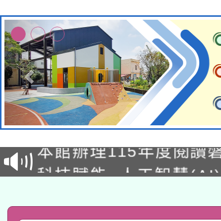
適應運動共學行動站研
本館辦理115年度閱讀
科技賦能─人工智慧(AI
暨閱讀推動專業研習
A3數位素養講師名單
礎課程
「數位內容與教學軟體線