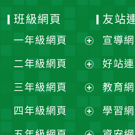
班級網頁
友站
一年級網頁
宣導網
展
二年級網頁
好站連
開
展
三年級網頁
教育網
選
開
展
單
四年級網頁
學習網
選
開
展
單
五年級網頁
資安網