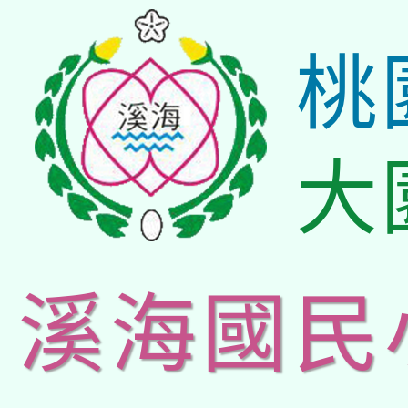
桃
大
溪海國民