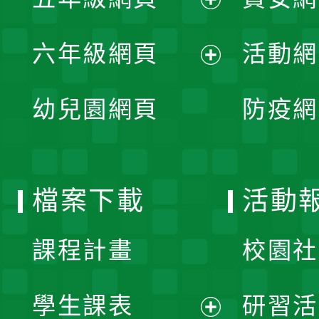
選
開
展
單
六年級網頁
活動網
選
開
展
單
幼兒園網頁
防疫網
選
開
單
選
檔案下載
活動
單
課程計畫
校園社
學生課表
研習活