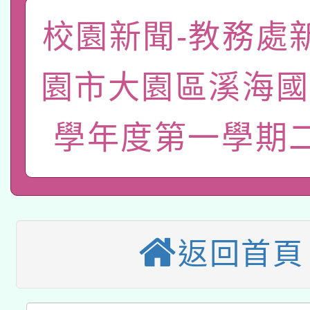
有關大陸委員會函釋公
校園新聞-教務處
pilot」
轉知經濟部水利署委託
薪期間赴陸應申請許可
園市大園區溪海國
115年8月22日(星期六)
業技術研究院辦理「11
學年度第一學期
2026年桃園地景藝術
桃園市孔廟祈福系列活
用水績優單位及節水達
「2026桃園藝術巡演
開 智慧啟航」
動」
適應運動共學行動站研
關事宜
本館辦理115年度閱讀
返回首頁
科技賦能─人工智慧(AI
暨閱讀推動專業研習
A3數位素養講師名單