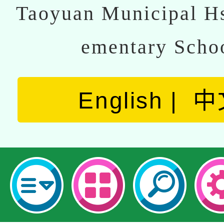
Taoyuan Municipal Hs
ementary Scho
English
中