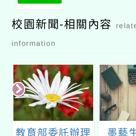
生課後照顧
班錄取名單
校園新聞-相關內容
relat
0701
information
小
教育部委託辦理
墨藝