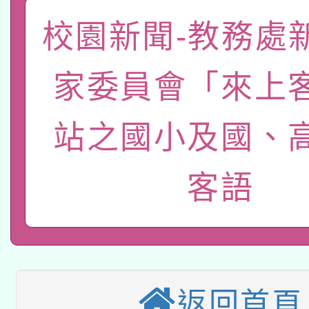
「數位內容與教學軟體線
校園新聞-教務處
有關大陸委員會函釋公
pilot」
家委員會「來上
轉知經濟部水利署委託
薪期間赴陸應申請許可
115年8月22日(星期六)
業技術研究院辦理「11
站之國小及國、
2026年桃園地景藝術
桃園市孔廟祈福系列活
用水績優單位及節水達
客語
本校115學年度第2次
開 智慧啟航」
動」
適應運動共學行動站研
招甄選結果公告(無人
本館辦理115年度閱讀
招)
科技賦能─人工智慧(AI
返回首頁
暨閱讀推動專業研習