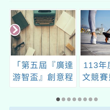
大
「第五屆『廣達
113
部
游智盃』創意程
文競賽
育
式競賽」
中