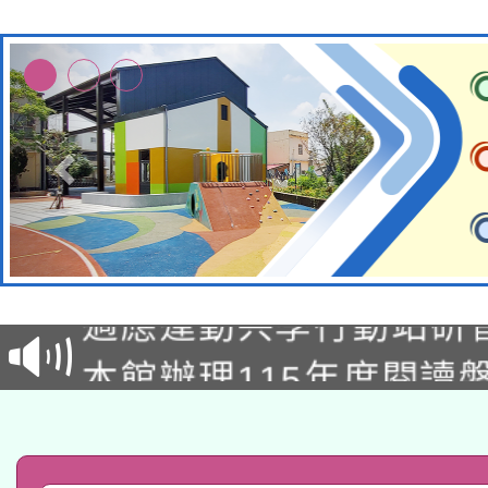
本校115學年度第2次
適應運動共學行動站研
招甄選結果公告(無人
本館辦理115年度閱讀
招)
科技賦能─人工智慧(AI
暨閱讀推動專業研習
A3數位素養講師名單
礎課程