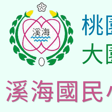
桃
大
溪海國民