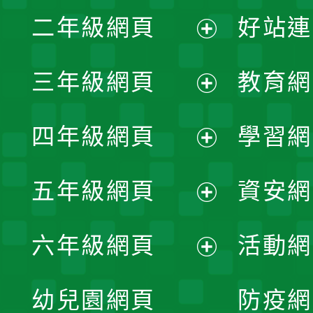
展
二年級網頁
好站連
開
展
三年級網頁
教育網
選
開
展
單
四年級網頁
學習網
選
開
展
單
五年級網頁
資安網
選
開
展
單
六年級網頁
活動網
選
開
展
單
幼兒園網頁
防疫網
選