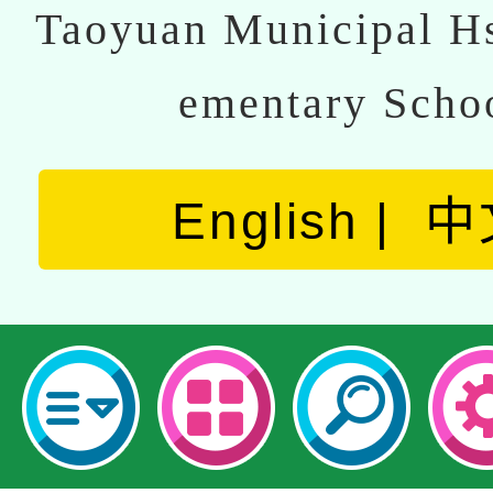
Taoyuan Municipal Hs
ementary Scho
English
中