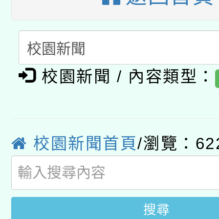
A3數位素養講師名單
礎課程
「數位內容與教學軟體線
有關大陸委員會函釋公
pilot」
校園新聞 / 內容類型：
轉知經濟部水利署委託
薪期間赴陸應申請許可
115年8月22日(星期六)
業技術研究院辦理「11
2026年桃園地景藝術
桃園市孔廟祈福系列活
校園新聞首頁
/瀏覽：62
用水績優單位及節水達
開 智慧啟航」
動」
搜尋