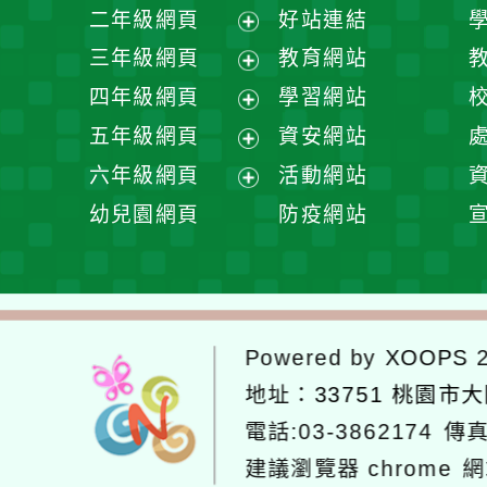
展
二年級網頁
好站連結
開
展
三年級網頁
教育網站
選
開
展
四年級網頁
學習網站
單
選
開
展
五年級網頁
資安網站
單
選
開
展
六年級網頁
活動網站
單
選
開
展
幼兒園網頁
防疫網站
單
選
開
單
選
單
Powered by
XOOPS
2
地址：
33751 桃園市
電話:03-3862174
傳真
建議瀏覽器 chrome
網