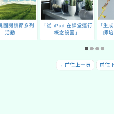
3桃園閱讀節系列
「從 iPad 在課堂運行
「生成
活動
概念設置」
師培
「B5
學科領
←
前往上一頁
前往