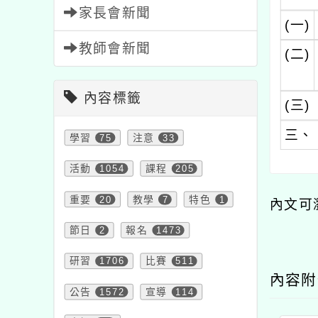
家長會新聞
(一)
教師會新聞
(二)
內容標籤
(三)
三、
學習
75
注意
33
活動
1054
課程
205
重要
20
教學
7
特色
1
內文可
節日
2
報名
1473
研習
1706
比賽
511
內容
公告
1572
宣導
114