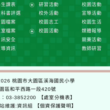
展
學生課表
研習活動
校園活動
開
展
教科書評選
校外活動
宣導活動
選
開
校園檔案
校園志工
校園生活
單
選
處室檔案
校園活動
媒體報導
單
展
資訊安全
競賽活動
開
宣導資訊
教師研習
選
單
026
桃園市大園區溪海國民小學
大園區和平西路一段420號
：03-3852200
【處室分機表】
站維護:資訊組
【個資保護聲明】