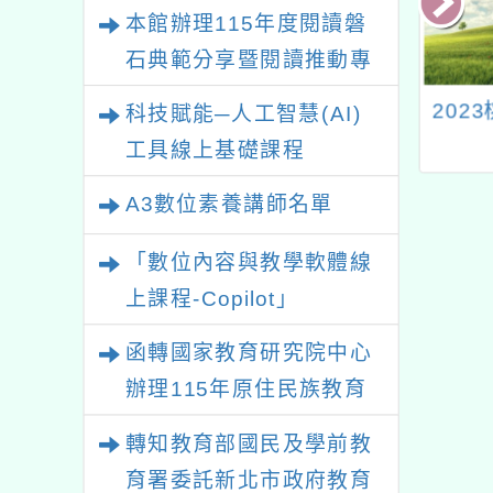
本館辦理115年度閱讀磐
石典範分享暨閱讀推動專
業研習
3年度中小學資訊
Cool English英語線上
202
科技賦能─人工智慧(AI)
)教室電腦設備汰
學習平臺114下半年國
工具線上基礎課程
換新」說明會
中小教師線上實作暨應
用基礎/進階班實施計
A3數位素養講師名單
畫
「數位內容與教學軟體線
上課程-Copilot」
函轉國家教育研究院中心
辦理115年原住民族教育
政策研討會「原住民族教
轉知教育部國民及學前教
育國際趨勢與發展」
育署委託新北市政府教育