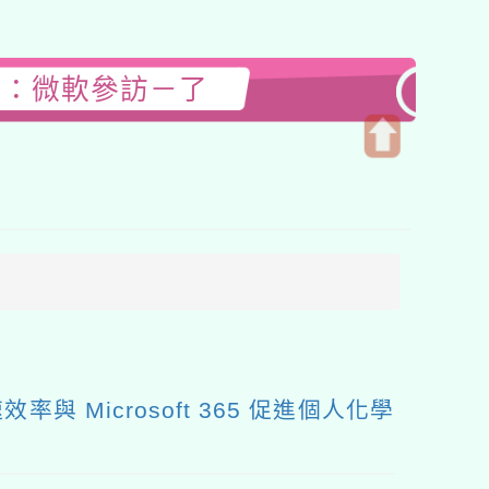
二：微軟參訪－了
開
啟
上
方
區
塊
 Microsoft 365 促進個人化學