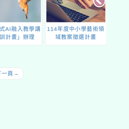
式AI融入教學講
114年度中小學藝術領
桃竹竹
訓計畫」辦理
域教案徵選計畫
「原住
-2生成式AI融入
域教學工作坊」
下一頁
→