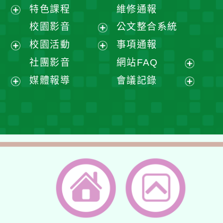
展
特色課程
維修通報
開
展
校園影音
公文整合系統
選
開
展
校園活動
事項通報
單
選
開
展
展
社團影音
網站FAQ
單
選
開
開
展
媒體報導
會議記錄
單
選
選
開
展
展
單
單
選
開
開
單
選
選
單
單