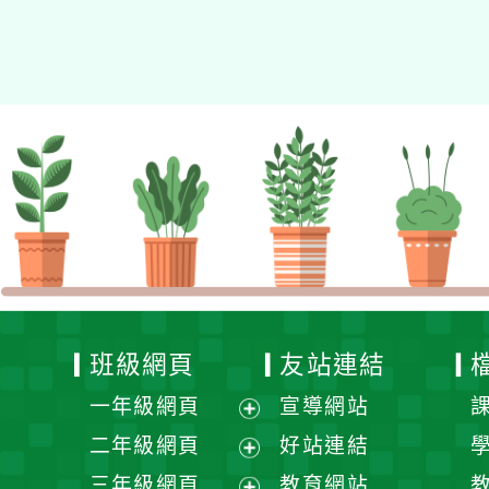
的N次方素養工作坊新北
場」計畫
班級網頁
友站連結
一年級網頁
宣導網站
展
二年級網頁
好站連結
開
展
三年級網頁
教育網站