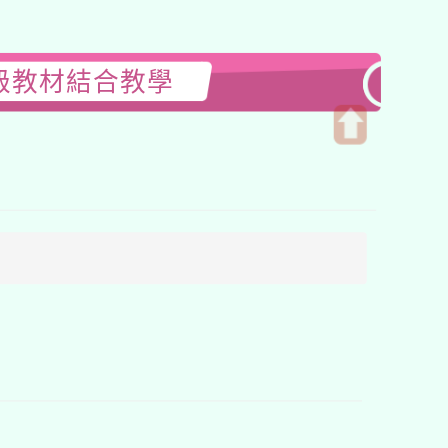
級教材結合教學
開
啟
上
方
區
塊