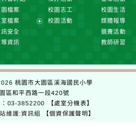
選
開
校園檔案
校園志工
校園生活
單
選
處室檔案
校園活動
媒體報導
單
展
資訊安全
競賽活動
開
宣導資訊
教師研習
選
單
026
桃園市大園區溪海國民小學
大園區和平西路一段420號
：03-3852200
【處室分機表】
站維護:資訊組
【個資保護聲明】