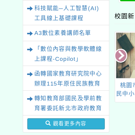
業研習
科技賦能─人工智慧(AI)
校園新
工具線上基礎課程
A3數位素養講師名單
「數位內容與教學軟體線
上課程-Copilot」
函轉國家教育研究院中心
辦理115年原住民族教育
年「推動中小學數
轉知國立臺灣科學教育
桃園
政策研討會「原住民族教
精進方案」教師
館113年度「『愛』迪
民中小
轉知教育部國民及學前教
研習「B3數位教
生出發」公益學習活動
南語文
育國際趨勢與發展」
育署委託新北市政府教育
引培力工作坊」
訊息一案
進
局辦理「115年度教師專
觀看更多內容
業成長研習實施計畫－夢