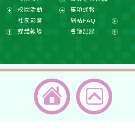
選
開
展
校園活動
事項通報
單
選
開
展
展
社團影音
網站FAQ
單
選
開
開
展
媒體報導
會議記錄
單
選
選
開
展
展
單
單
選
開
開
單
選
選
單
單
返回首頁
返回頂端