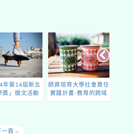
24年第14屆新北
師資培育大學社會責任
有關本
學獎」徵文活動
實踐計畫-教育的跨域
學辦理
創造力：豐碩大學與中
盃全國
小學、幼教、特教及師
區初
資生協作之專業資本
(師培USR計畫)
下一頁
→