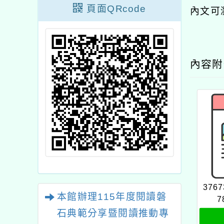
頁面QRcode
內文可
內容
3767
本館辦理115年度閱讀磐
7
石典範分享暨閱讀推動專