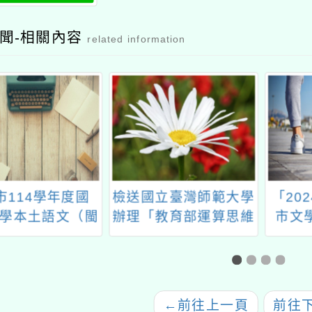
聞-相關內容
related information
市114學年度國
檢送國立臺灣師範大學
「20
學本土語文（閩
辦理「教育部運算思維
市文
）教學支援老師
推廣活動 程式設計前
階認證計畫
哨站工作坊」一案
←
前往上一頁
前往