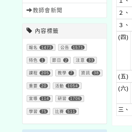
１、
教師會新聞
２、
３、
內容標籤
(四)
報名
1473
公告
1571
特色
1
節日
2
注意
33
課程
205
教學
7
資訊
38
(五)
重要
20
活動
1054
(六)
宣導
114
研習
1706
三、
學習
75
比賽
511