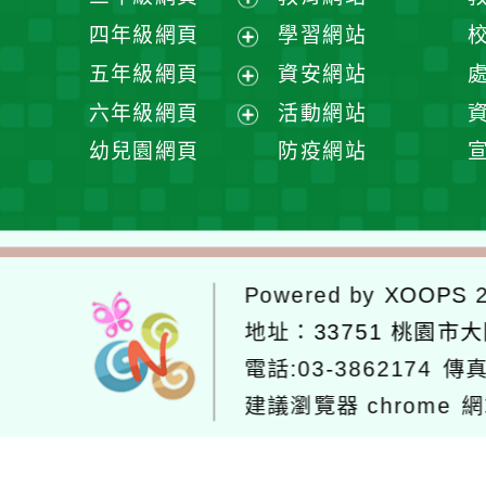
選
開
展
四年級網頁
學習網站
單
選
開
展
五年級網頁
資安網站
單
選
開
展
六年級網頁
活動網站
單
選
開
展
幼兒園網頁
防疫網站
單
選
開
單
選
單
Powered by
XOOPS
2
地址：
33751 桃園市
電話:03-3862174
傳真
建議瀏覽器 chrome
網
網站設計：
Neil網站設計
工坊