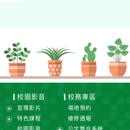
校園影音
校務專區
宣導影片
場地預約
展
特色課程
維修通報
開
展
校園影音
公文整合系統