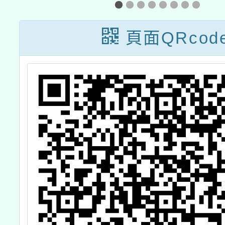
活
組」
華葳線
識
讀專
頁面QRcod