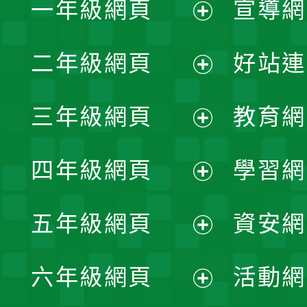
一年級網頁
宣導網
展
二年級網頁
好站連
開
展
三年級網頁
教育網
選
開
展
單
四年級網頁
學習網
選
開
展
單
五年級網頁
資安網
選
開
展
單
六年級網頁
活動網
選
開