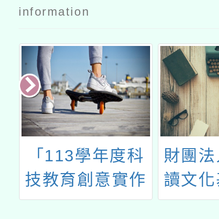
information
教
「113學年度科
財團法
基
技教育創意實作
讀文化
科
競賽-科技任務
理「1