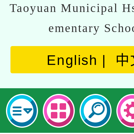
Taoyuan Municipal Hs
ementary Scho
English
中