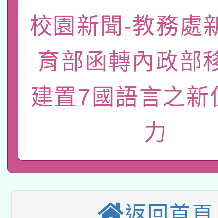
礎課程
「數位內容與教學軟體線
校園新聞-教務處
有關大陸委員會函釋公
pilot」
育部函轉內政部
轉知經濟部水利署委託
薪期間赴陸應申請許可
建置7國語言之新
115年8月22日(星期六)
業技術研究院辦理「11
2026年桃園地景藝術
桃園市孔廟祈福系列活
用水績優單位及節水達
力
本校115學年度第2次
開 智慧啟航」
動」
適應運動共學行動站研
招甄選結果公告(無人
本館辦理115年度閱讀
招)
返回首頁
科技賦能─人工智慧(AI