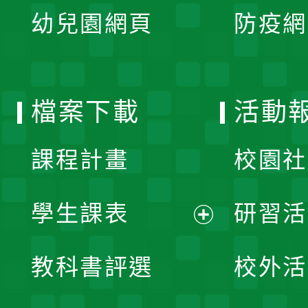
展
單
幼兒園網頁
防疫網
選
開
單
選
檔案下載
活動
單
課程計畫
校園社
學生課表
研習活
展
教科書評選
校外活
開