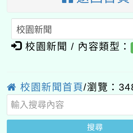
暨閱讀推動專業研習
A3數位素養講師名單
礎課程
「數位內容與教學軟體線
有關大陸委員會函釋公
pilot」
校園新聞 / 內容類型：
轉知經濟部水利署委託
薪期間赴陸應申請許可
115年8月22日(星期六)
業技術研究院辦理「11
校園新聞首頁
/瀏覽：34
2026年桃園地景藝術
桃園市孔廟祈福系列活
用水績優單位及節水達
開 智慧啟航」
動」
搜尋