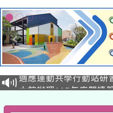
本校115學年度第2次
適應運動共學行動站研
招甄選結果公告(無人
本館辦理115年度閱讀
招)
科技賦能─人工智慧(AI
暨閱讀推動專業研習
A3數位素養講師名單