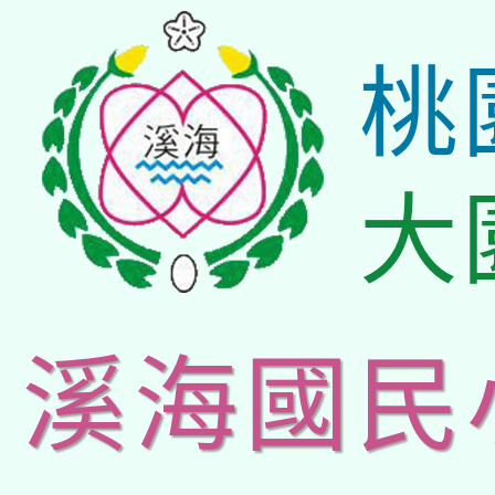
桃
大
溪海國民