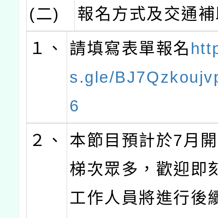
(二)
報名方式及交通補
１、
請填寫表單報名
htt
s.gle/BJ7Qzkouj
6
２、
本節目預計於7月
梯次眾多，歡迎即
工作人員將進行後