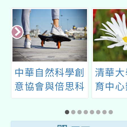
造
中華自然科學創
清華大
心
意協會與倍思科
育中心
師
學實驗室共同主
華教
辦「2024年暑假
113年