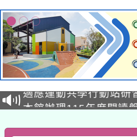
本校115學年度第2次
適應運動共學行動站研
招甄選結果公告(無人
本館辦理115年度閱讀
招)
科技賦能─人工智慧(AI
暨閱讀推動專業研習
A3數位素養講師名單
礎課程