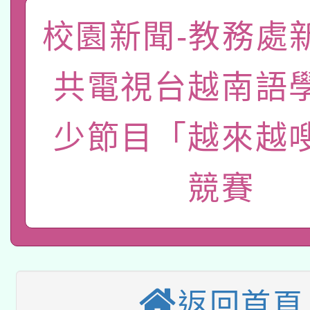
「數位內容與教學軟體線
校園新聞-教務處
有關大陸委員會函釋公
pilot」
共電視台越南語
轉知經濟部水利署委託
薪期間赴陸應申請許可
115年8月22日(星期六)
少節目「越來越
業技術研究院辦理「11
2026年桃園地景藝術
桃園市孔廟祈福系列活
用水績優單位及節水達
競賽
本校115學年度第2次
開 智慧啟航」
動」
適應運動共學行動站研
招甄選結果公告(無人
本館辦理115年度閱讀
招)
返回首頁
科技賦能─人工智慧(AI
暨閱讀推動專業研習