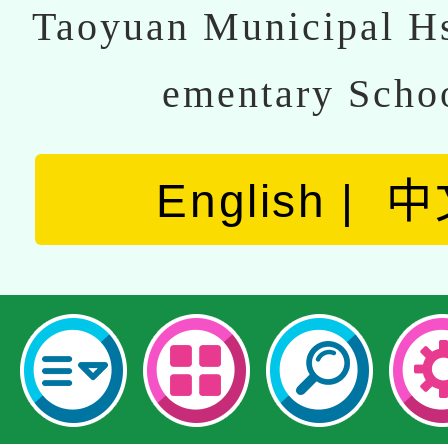
Taoyuan Municipal Hs
ementary Scho
English
中