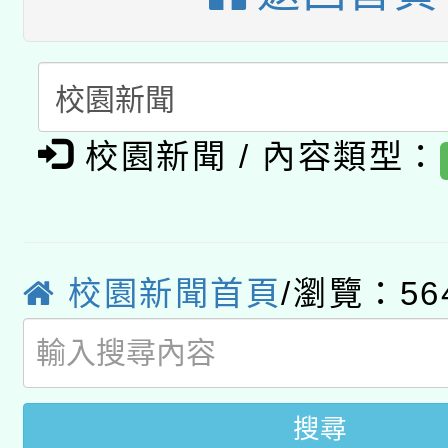
A3數位素養講師名單
礎課程
「數位內容與教學軟體線
有關大陸委員會函釋公
pilot」
校園新聞 / 內容類型：
轉知經濟部水利署委託
薪期間赴陸應申請許可
115年8月22日(星期六)
業技術研究院辦理「11
2026年桃園地景藝術
校園新聞首頁
/瀏覽：56
桃園市孔廟祈福系列活
用水績優單位及節水達
開 智慧啟航」
動」
搜尋