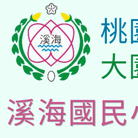
桃
大
溪海國民