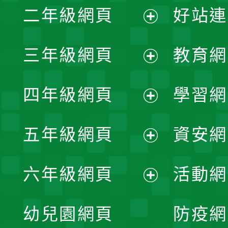
二年級網頁
好站連
開
展
三年級網頁
教育網
選
開
展
單
四年級網頁
學習網
選
開
展
單
五年級網頁
資安網
選
開
展
單
六年級網頁
活動網
選
開
展
單
幼兒園網頁
防疫網
選
開