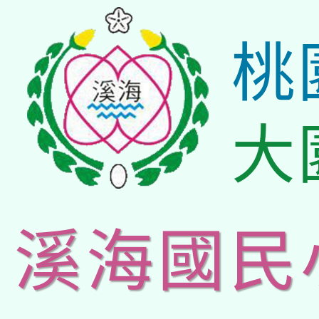
桃
大
溪海國民