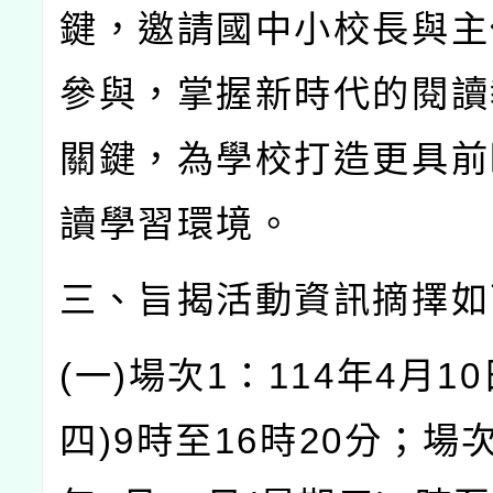
鍵，邀請國中小校長與主
參與，掌握新時代的閱讀
關鍵，為學校打造更具前
讀學習環境。
三、旨揭活動資訊摘擇如
(
一
)
場次
1
：
114
年
4
月
10
四
)9
時至
16
時
20
分；場