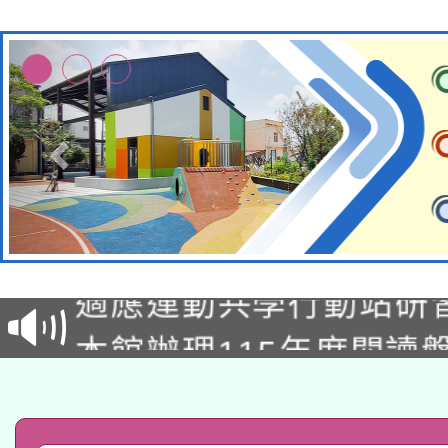
本校115學年度第2次
適應運動共學行動站研
招甄選結果公告(無人
本館辦理115年度閱讀
招)
科技賦能─人工智慧(AI
暨閱讀推動專業研習
A3數位素養講師名單
礎課程