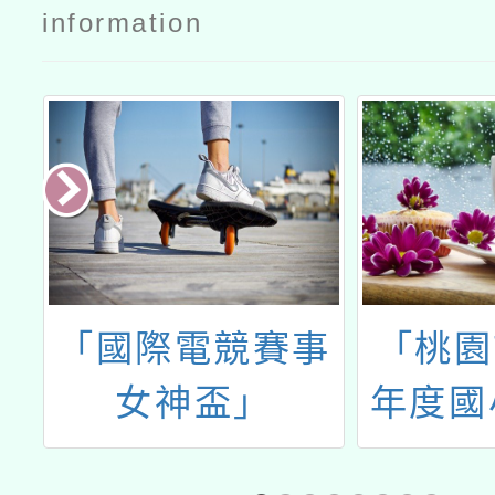
information
理
「國際電競賽事
「桃園
女神盃」
年度國
語
學圈－