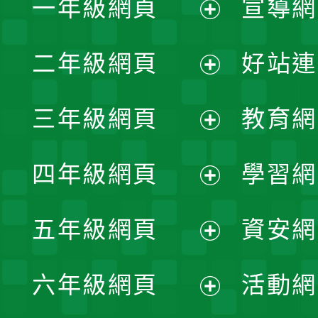
一年級網頁
宣導網
展
二年級網頁
好站連
開
展
三年級網頁
教育網
選
開
展
單
四年級網頁
學習網
選
開
展
單
五年級網頁
資安網
選
開
展
單
六年級網頁
活動網
選
開
展