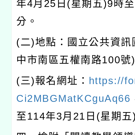
年
4
月
25
日
(
星期五
)9
時至
分。
(
二
)
地點：國立公共資訊
中市南區五權南路
100
號
(
三
)
報名網址：
https://f
Ci2MBGMatKCguAq66
至
114
年
3
月
21
日
(
星期五