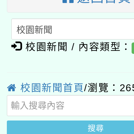
A3數位素養講師名單
礎課程
「數位內容與教學軟體線
有關大陸委員會函釋公
pilot」
校園新聞 / 內容類型：
轉知經濟部水利署委託
薪期間赴陸應申請許可
115年8月22日(星期六)
業技術研究院辦理「11
2026年桃園地景藝術
校園新聞首頁
/瀏覽：26
桃園市孔廟祈福系列活
用水績優單位及節水達
開 智慧啟航」
動」
搜尋