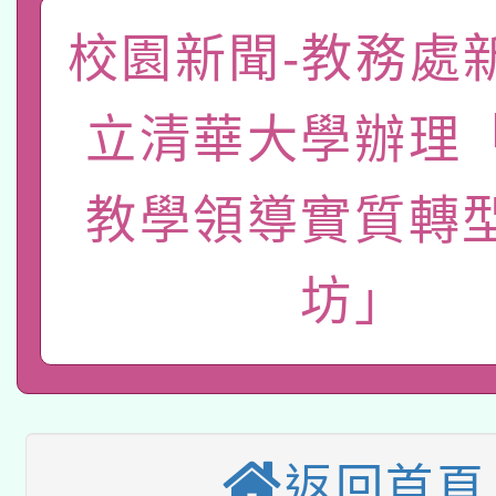
「數位內容與教學軟體線
校園新聞-教務處
有關大陸委員會函釋公
pilot」
立清華大學辦理
轉知經濟部水利署委託
薪期間赴陸應申請許可
115年8月22日(星期六)
教學領導實質轉
業技術研究院辦理「11
2026年桃園地景藝術
桃園市孔廟祈福系列活
用水績優單位及節水達
坊」
本校115學年度第2次
開 智慧啟航」
動」
適應運動共學行動站研
招甄選結果公告(無人
本館辦理115年度閱讀
招)
返回首頁
科技賦能─人工智慧(AI
暨閱讀推動專業研習