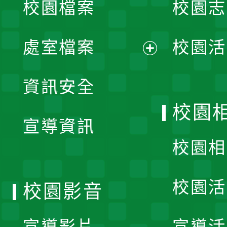
校園檔案
校園志
選
單
處室檔案
校園活
展
資訊安全
開
校園
宣導資訊
選
校園相
單
校園活
校園影音
宣導影片
宣導活