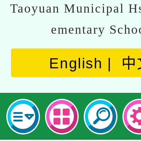
Taoyuan Municipal Hs
ementary Scho
English
中