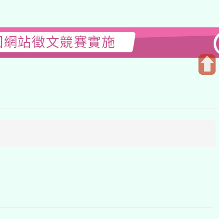
站徵文競賽實施
開
啟
上
方
區
塊