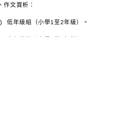
低年級組（小學
1
至
2
年級）。
中年級組（小學
3
至
4
年級）。
高年級組（小學
5
至
6
年級）。
中學生作文：國中
1
至
3
年級。
活動內容與參賽方式：
活動內容：上下學期各辦理
1
次為原則（預定於
4
月
就主題內容將自
己的概念與想法透過文章寫作、童
參賽方式：