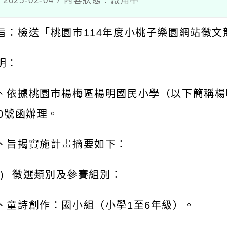
：檢送「桃園市
114
年度小桃子樂園網站徵文競賽
：
依據桃園市楊梅區楊明國民小學（以下簡稱楊明國
號函辦理。
旨揭實施計畫摘要如下：
徵選類別及參賽組別：
童詩創作：國小組（小學
1
至
6
年級）。
作文賞析：