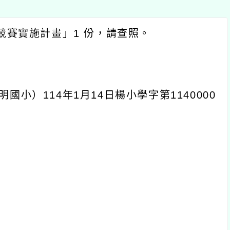
實施計畫」
1
份，請查照。
小）
114
年
1
月
14
日楊小學字第
1140000