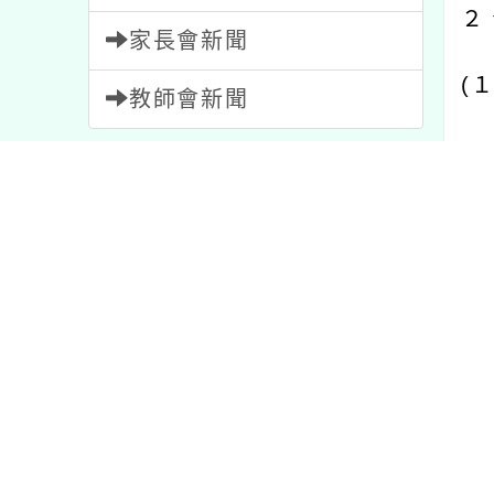
(
１
)
教師會新聞
(
２
)
內容標籤
(
３
)
重要
20
研習
1706
３、
課程
205
資訊
38
(
二
)
宣導
114
節日
2
注意
33
公告
1572
比賽
511
１、
活動
1054
報名
1473
生可
特色
1
學習
75
教學
7
２、