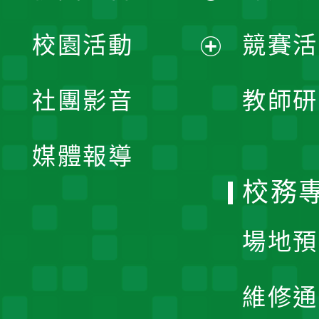
展
校園活動
競賽活
開
展
社團影音
教師研
選
開
單
媒體報導
選
校務
單
場地預
維修通