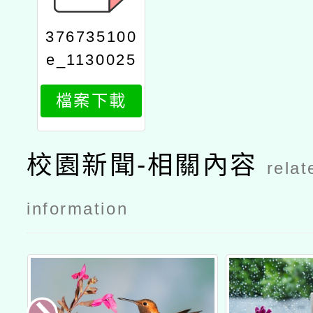
376735100
e_1130025
575_attach
檔案下載
2
校園新聞-相關內容
relat
information