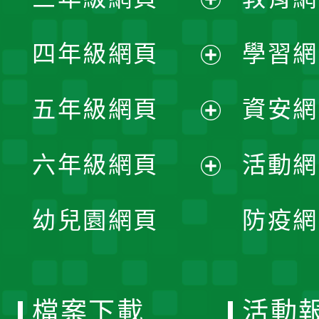
選
開
展
單
四年級網頁
學習網
選
開
展
單
五年級網頁
資安網
選
開
展
單
六年級網頁
活動網
選
開
展
單
幼兒園網頁
防疫網
選
開
單
選
檔案下載
活動