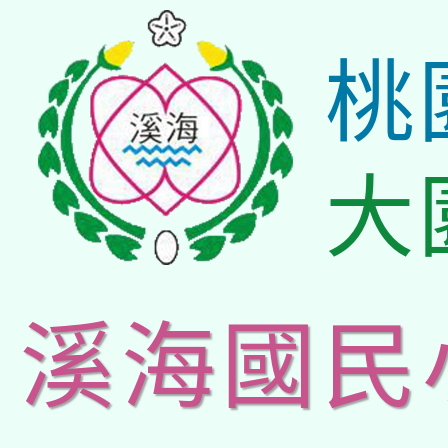
桃
大
溪海國民