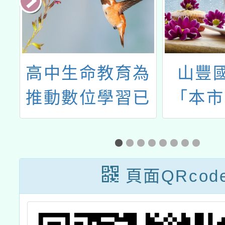
及
高中生命教育為
山豐
校
推動數位學習已
「本市
事
建置「適性教學
SEL
教材研發實驗計
礎培
劃」數位學習平
（B
頁面QRcod
臺
M