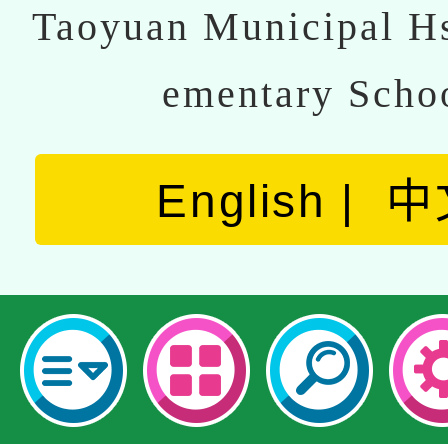
Taoyuan Municipal Hs
ementary Scho
English
中