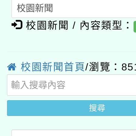
暨閱讀推動專業研習
A3數位素養講師名單
礎課程
校園新聞 / 內容類型：
「數位內容與教學軟體線
有關大陸委員會函釋公
pilot」
轉知經濟部水利署委託
薪期間赴陸應申請許可
校園新聞首頁
/瀏覽：85
115年8月22日(星期六)
業技術研究院辦理「11
2026年桃園地景藝術
桃園市孔廟祈福系列活
用水績優單位及節水達
開 智慧啟航」
搜尋
動」