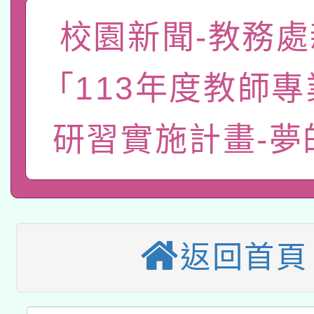
「數位內容與教學軟體線
校園新聞-教務處
有關大陸委員會函釋公
pilot」
「113年度教師
轉知經濟部水利署委託
薪期間赴陸應申請許可
研習實施計畫-夢
115年8月22日(星期六)
業技術研究院辦理「11
2026年桃園地景藝術
桃園市孔廟祈福系列活
用水績優單位及節水達
本校115學年度第2次
開 智慧啟航」
動」
適應運動共學行動站研
招甄選結果公告(無人
返回首頁
本館辦理115年度閱讀
招)
科技賦能─人工智慧(AI