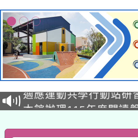
本校115學年度第2次
適應運動共學行動站研
招甄選結果公告(無人
本館辦理115年度閱讀
招)
科技賦能─人工智慧(AI
暨閱讀推動專業研習
A3數位素養講師名單
礎課程